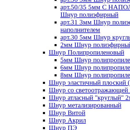
арт.50/35 5мм С НА
Шнур полиэфирный
арт.31 3мм Шнур полиэ
наполнителем
арт.30 5мм Шнур кругл
2мм Шнур полиэфирны
Шнур Полипропиленовый
5мм Шнур полипропил
6мм Шнур полипропил
8мм Шнур полипропил
Шнур эластичный плоский 
Шнур со светоотражающей
Шнур атласный "круглый" 
Шнур метализированный
Шнур Витой
Шнур Акрил
Шнур ПЭ