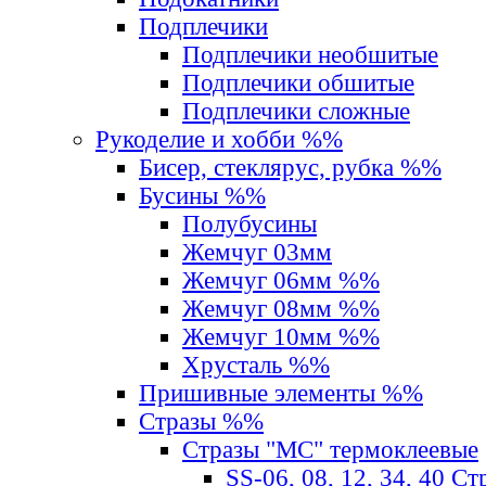
Подплечики
Подплечики необшитые
Подплечики обшитые
Подплечики сложные
Рукоделие и хобби %%
Бисер, стеклярус, рубка %%
Бусины %%
Полубусины
Жемчуг 03мм
Жемчуг 06мм %%
Жемчуг 08мм %%
Жемчуг 10мм %%
Хрусталь %%
Пришивные элементы %%
Стразы %%
Стразы "MС" термоклеевые
SS-06, 08, 12, 34, 40 С