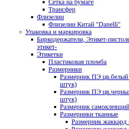
Сетка на бумаге
Трансфер
Флизелин
Флизелин Китай "Danelli"
Упаковка и маркировка
Биркодержатели, Этикет-пистоле
этикет-
Этикетки
Пластиковая пломба
Размерники
Размерник ПЭ цв.белый 
штук)
Размерник ПЭ цв.черны
штук)
Размерник самоклеящи
Размерники тканные
Размерник жаккард 