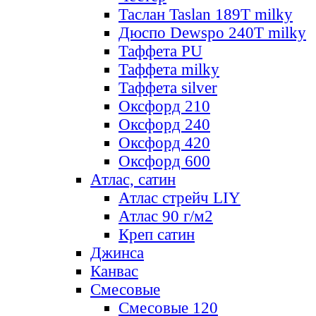
Таслан Taslan 189T milky
Дюспо Dewspo 240T milky
Таффета PU
Таффета milky
Таффета silver
Оксфорд 210
Оксфорд 240
Оксфорд 420
Оксфорд 600
Атлас, сатин
Атлас стрейч LIY
Атлас 90 г/м2
Креп сатин
Джинса
Канвас
Смесовые
Смесовые 120