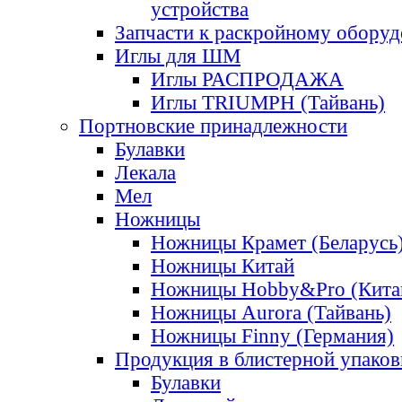
устройства
Запчасти к раскройному обору
Иглы для ШМ
Иглы РАСПРОДАЖА
Иглы TRIUMPH (Тайвань)
Портновские принадлежности
Булавки
Лекала
Мел
Ножницы
Ножницы Крамет (Беларусь
Ножницы Китай
Ножницы Hobby&Pro (Кита
Ножницы Aurora (Тайвань)
Ножницы Finny (Германия)
Продукция в блистерной упаков
Булавки