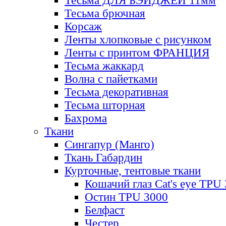
Тесьма ДЛЯ БЭЙДЖЕЙ 11мм
Тесьма брючная
Корсаж
Ленты хлопковые с рисунком
Ленты с принтом ФРАНЦИЯ
Тесьма жаккард
Волна с пайетками
Тесьма декоративная
Тесьма шторная
Бахрома
Ткани
Сингапур (Манго)
Ткань Габардин
Курточные, тентовые ткани
Кошачий глаз Cat's eye TPU
Остин TPU 3000
Белфаст
Честер