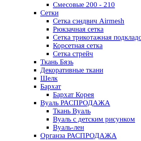
Смесовые 200 - 210
Сетки
Сетка сэндвич Airmesh
Рюкзачная сетка
Сетка трикотажная подклад
Корсетная сетка
Сетка стрейч
Ткань Бязь
Декоративные ткани
Шелк
Бархат
Бархат Корея
Вуаль РАСПРОДАЖА
Ткань Вуаль
Вуаль с детским рисунком
Вуаль-лен
Органза РАСПРОДАЖА