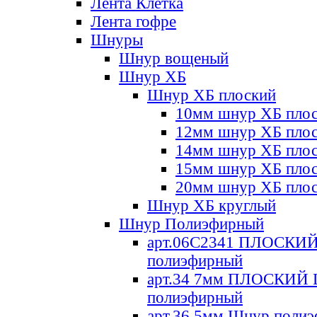
Лента Клетка
Лента гофре
Шнуры
Шнур вощеный
Шнур ХБ
Шнур ХБ плоский
10мм шнур ХБ пло
12мм шнур ХБ пло
14мм шнур ХБ пло
15мм шнур ХБ пло
20мм шнур ХБ пло
Шнур ХБ круглый
Шнур Полиэфирный
арт.06С2341 ПЛОСКИ
полиэфирный
арт.34 7мм ПЛОСКИЙ
полиэфирный
арт.36 5мм Шнур поли