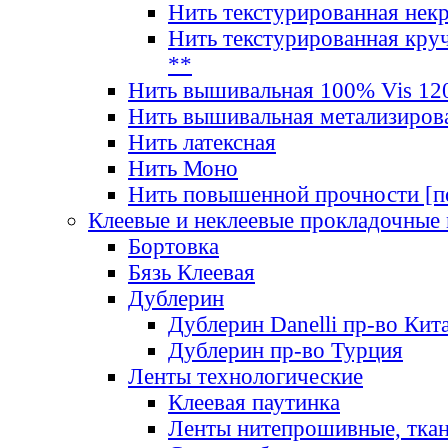
Нить текстурированная нек
Нить текстурированная круч
**
Нить вышивальная 100% Vis 120
Нить вышивальная метализиров
Нить латексная
Нить Моно
Нить повышенной прочности [под
Клеевые и неклеевые прокладочные
Бортовка
Бязь Клеевая
Дублерин
Дублерин Danelli пр-во Кит
Дублерин пр-во Турция
Ленты технологические
Клеевая паутинка
Ленты нитепрошивные, ткан