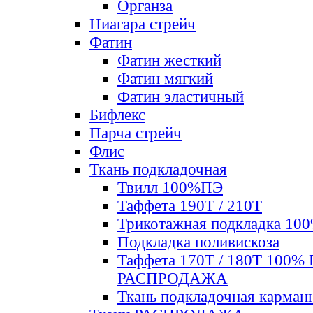
Органза
Ниагара стрейч
Фатин
Фатин жесткий
Фатин мягкий
Фатин элаcтичный
Бифлекс
Парча стрейч
Флис
Ткань подкладочная
Твилл 100%ПЭ
Таффета 190Т / 210Т
Трикотажная подкладка 10
Подкладка поливискоза
Таффета 170Т / 180Т 100%
РАСПРОДАЖА
Ткань подкладочная карман