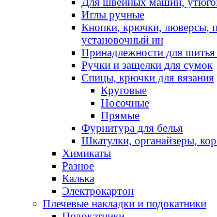
Для швейных машин, утюго
Иглы ручные
Кнопки, крючки, люверсы, 
установочный ин
Принадлежности для шитья 
Ручки и защелки для сумок
Спицы, крючки для вязания
Круговые
Носочные
Прямые
Фурнитура для белья
Шкатулки, органайзеры, кор
Химикаты
Разное
Калька
Электрокартон
Плечевые накладки и подокатники
Подокатники