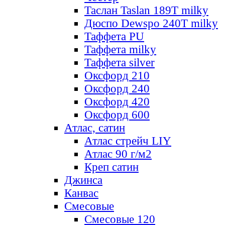
Таслан Taslan 189T milky
Дюспо Dewspo 240T milky
Таффета PU
Таффета milky
Таффета silver
Оксфорд 210
Оксфорд 240
Оксфорд 420
Оксфорд 600
Атлас, сатин
Атлас стрейч LIY
Атлас 90 г/м2
Креп сатин
Джинса
Канвас
Смесовые
Смесовые 120