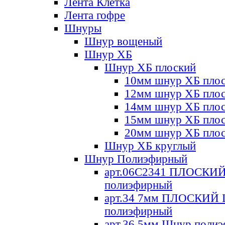
Лента Клетка
Лента гофре
Шнуры
Шнур вощеный
Шнур ХБ
Шнур ХБ плоский
10мм шнур ХБ пло
12мм шнур ХБ пло
14мм шнур ХБ пло
15мм шнур ХБ пло
20мм шнур ХБ пло
Шнур ХБ круглый
Шнур Полиэфирный
арт.06С2341 ПЛОСКИ
полиэфирный
арт.34 7мм ПЛОСКИЙ
полиэфирный
арт.36 5мм Шнур поли