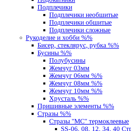
Подплечики
Подплечики необшитые
Подплечики обшитые
Подплечики сложные
Рукоделие и хобби %%
Бисер, стеклярус, рубка %%
Бусины %%
Полубусины
Жемчуг 03мм
Жемчуг 06мм %%
Жемчуг 08мм %%
Жемчуг 10мм %%
Хрусталь %%
Пришивные элементы %%
Стразы %%
Стразы "MС" термоклеевые
SS-06, 08, 12, 34, 40 С