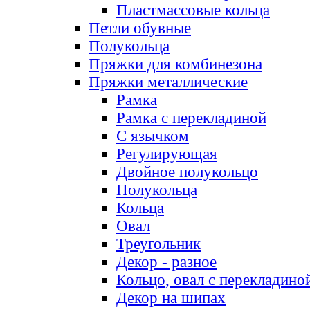
Пластмассовые кольца
Петли обувные
Полукольца
Пряжки для комбинезона
Пряжки металлические
Рамка
Рамка с перекладиной
С язычком
Регулирующая
Двойное полукольцо
Полукольца
Кольца
Овал
Треугольник
Декор - разное
Кольцо, овал с перекладино
Декор на шипах