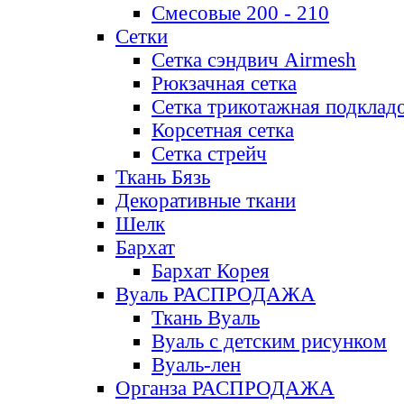
Смесовые 200 - 210
Сетки
Сетка сэндвич Airmesh
Рюкзачная сетка
Сетка трикотажная подклад
Корсетная сетка
Сетка стрейч
Ткань Бязь
Декоративные ткани
Шелк
Бархат
Бархат Корея
Вуаль РАСПРОДАЖА
Ткань Вуаль
Вуаль с детским рисунком
Вуаль-лен
Органза РАСПРОДАЖА