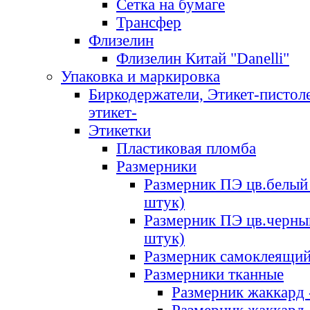
Сетка на бумаге
Трансфер
Флизелин
Флизелин Китай "Danelli"
Упаковка и маркировка
Биркодержатели, Этикет-пистоле
этикет-
Этикетки
Пластиковая пломба
Размерники
Размерник ПЭ цв.белый 
штук)
Размерник ПЭ цв.черны
штук)
Размерник самоклеящи
Размерники тканные
Размерник жаккард 