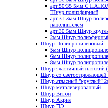
арт.50/35 5мм С НА
Шнур полиэфирный
арт.31 3мм Шнур полиэ
наполнителем
арт.30 5мм Шнур кругл
2мм Шнур полиэфирны
Шнур Полипропиленовый
5мм Шнур полипропил
6мм Шнур полипропил
8мм Шнур полипропил
Шнур эластичный плоский 
Шнур со светоотражающей
Шнур атласный "круглый" 
Шнур метализированный
Шнур Витой
Шнур Акрил
Шнур ПЭ