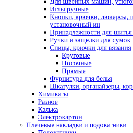
Для швейных машин, утюго
Иглы ручные
Кнопки, крючки, люверсы, 
установочный ин
Принадлежности для шитья 
Ручки и защелки для сумок
Спицы, крючки для вязания
Круговые
Носочные
Прямые
Фурнитура для белья
Шкатулки, органайзеры, кор
Химикаты
Разное
Калька
Электрокартон
Плечевые накладки и подокатники
Подокатники