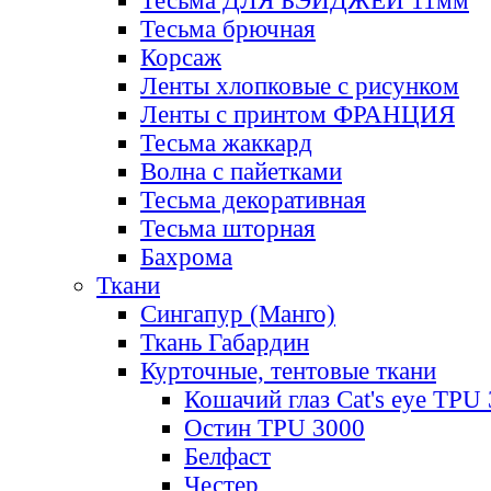
Тесьма ДЛЯ БЭЙДЖЕЙ 11мм
Тесьма брючная
Корсаж
Ленты хлопковые с рисунком
Ленты с принтом ФРАНЦИЯ
Тесьма жаккард
Волна с пайетками
Тесьма декоративная
Тесьма шторная
Бахрома
Ткани
Сингапур (Манго)
Ткань Габардин
Курточные, тентовые ткани
Кошачий глаз Cat's eye TPU
Остин TPU 3000
Белфаст
Честер