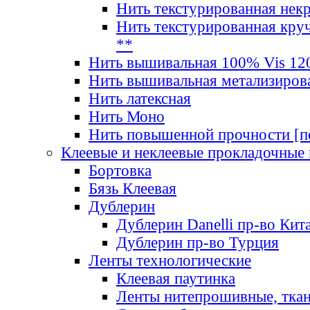
Нить текстурированная нек
Нить текстурированная круч
**
Нить вышивальная 100% Vis 120
Нить вышивальная метализиров
Нить латексная
Нить Моно
Нить повышенной прочности [под
Клеевые и неклеевые прокладочные
Бортовка
Бязь Клеевая
Дублерин
Дублерин Danelli пр-во Кит
Дублерин пр-во Турция
Ленты технологические
Клеевая паутинка
Ленты нитепрошивные, ткан