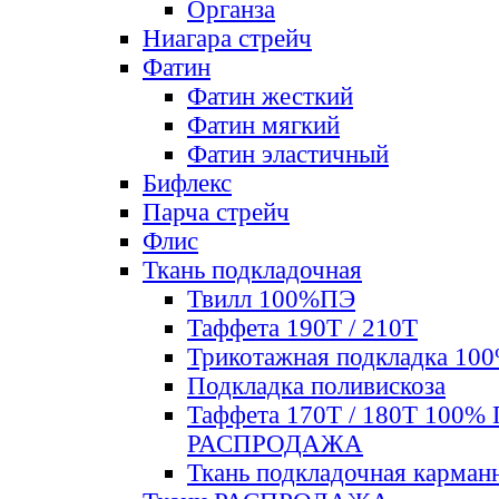
Органза
Ниагара стрейч
Фатин
Фатин жесткий
Фатин мягкий
Фатин элаcтичный
Бифлекс
Парча стрейч
Флис
Ткань подкладочная
Твилл 100%ПЭ
Таффета 190Т / 210Т
Трикотажная подкладка 10
Подкладка поливискоза
Таффета 170Т / 180Т 100%
РАСПРОДАЖА
Ткань подкладочная карман