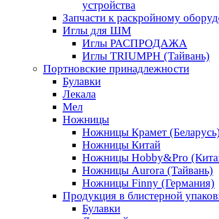
устройства
Запчасти к раскройному обору
Иглы для ШМ
Иглы РАСПРОДАЖА
Иглы TRIUMPH (Тайвань)
Портновские принадлежности
Булавки
Лекала
Мел
Ножницы
Ножницы Крамет (Беларусь
Ножницы Китай
Ножницы Hobby&Pro (Кита
Ножницы Aurora (Тайвань)
Ножницы Finny (Германия)
Продукция в блистерной упаков
Булавки