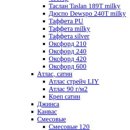
Таслан Taslan 189T milky
Дюспо Dewspo 240T milky
Таффета PU
Таффета milky
Таффета silver
Оксфорд 210
Оксфорд 240
Оксфорд 420
Оксфорд 600
Атлас, сатин
Атлас стрейч LIY
Атлас 90 г/м2
Креп сатин
Джинса
Канвас
Смесовые
Смесовые 120