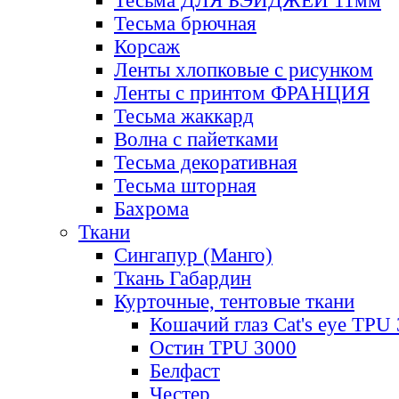
Тесьма ДЛЯ БЭЙДЖЕЙ 11мм
Тесьма брючная
Корсаж
Ленты хлопковые с рисунком
Ленты с принтом ФРАНЦИЯ
Тесьма жаккард
Волна с пайетками
Тесьма декоративная
Тесьма шторная
Бахрома
Ткани
Сингапур (Манго)
Ткань Габардин
Курточные, тентовые ткани
Кошачий глаз Cat's eye TPU
Остин TPU 3000
Белфаст
Честер