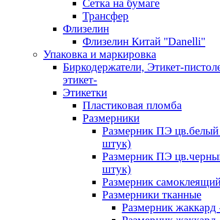
Сетка на бумаге
Трансфер
Флизелин
Флизелин Китай "Danelli"
Упаковка и маркировка
Биркодержатели, Этикет-пистоле
этикет-
Этикетки
Пластиковая пломба
Размерники
Размерник ПЭ цв.белый 
штук)
Размерник ПЭ цв.черны
штук)
Размерник самоклеящи
Размерники тканные
Размерник жаккард 