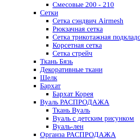
Смесовые 200 - 210
Сетки
Сетка сэндвич Airmesh
Рюкзачная сетка
Сетка трикотажная подклад
Корсетная сетка
Сетка стрейч
Ткань Бязь
Декоративные ткани
Шелк
Бархат
Бархат Корея
Вуаль РАСПРОДАЖА
Ткань Вуаль
Вуаль с детским рисунком
Вуаль-лен
Органза РАСПРОДАЖА