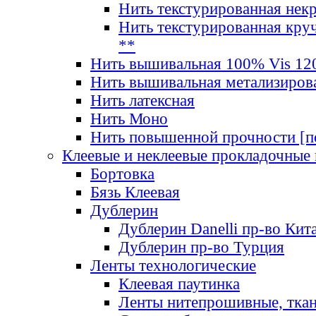
Нить текстурированная нек
Нить текстурированная круч
**
Нить вышивальная 100% Vis 120
Нить вышивальная метализиров
Нить латексная
Нить Моно
Нить повышенной прочности [под
Клеевые и неклеевые прокладочные
Бортовка
Бязь Клеевая
Дублерин
Дублерин Danelli пр-во Кит
Дублерин пр-во Турция
Ленты технологические
Клеевая паутинка
Ленты нитепрошивные, ткан