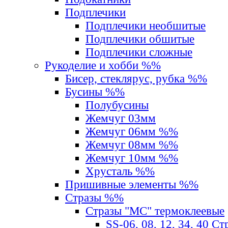
Подплечики
Подплечики необшитые
Подплечики обшитые
Подплечики сложные
Рукоделие и хобби %%
Бисер, стеклярус, рубка %%
Бусины %%
Полубусины
Жемчуг 03мм
Жемчуг 06мм %%
Жемчуг 08мм %%
Жемчуг 10мм %%
Хрусталь %%
Пришивные элементы %%
Стразы %%
Стразы "MС" термоклеевые
SS-06, 08, 12, 34, 40 С