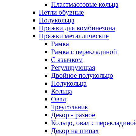
Пластмассовые кольца
Петли обувные
Полукольца
Пряжки для комбинезона
Пряжки металлические
Рамка
Рамка с перекладиной
С язычком
Регулирующая
Двойное полукольцо
Полукольца
Кольца
Овал
Треугольник
Декор - разное
Кольцо, овал с перекладино
Декор на шипах