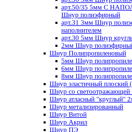
арт.50/35 5мм С НА
Шнур полиэфирный
арт.31 3мм Шнур полиэ
наполнителем
арт.30 5мм Шнур кругл
2мм Шнур полиэфирны
Шнур Полипропиленовый
5мм Шнур полипропил
6мм Шнур полипропил
8мм Шнур полипропил
Шнур эластичный плоский 
Шнур со светоотражающей
Шнур атласный "круглый" 
Шнур метализированный
Шнур Витой
Шнур Акрил
Шнур ПЭ