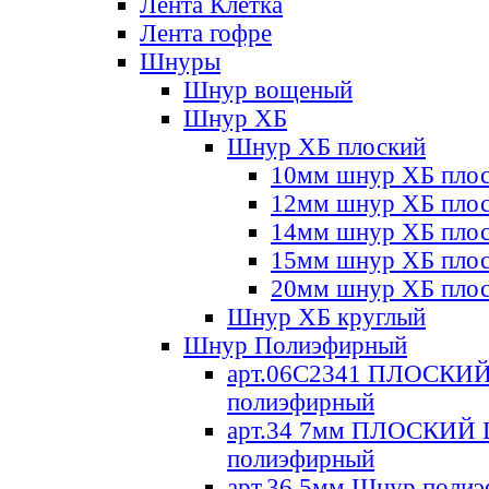
Лента Клетка
Лента гофре
Шнуры
Шнур вощеный
Шнур ХБ
Шнур ХБ плоский
10мм шнур ХБ пло
12мм шнур ХБ пло
14мм шнур ХБ пло
15мм шнур ХБ пло
20мм шнур ХБ пло
Шнур ХБ круглый
Шнур Полиэфирный
арт.06С2341 ПЛОСКИ
полиэфирный
арт.34 7мм ПЛОСКИЙ
полиэфирный
арт.36 5мм Шнур поли