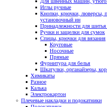
Для швейных машин, утюго
Иглы ручные
Кнопки, крючки, люверсы, 
установочный ин
Принадлежности для шитья 
Ручки и защелки для сумок
Спицы, крючки для вязания
Круговые
Носочные
Прямые
Фурнитура для белья
Шкатулки, органайзеры, кор
Химикаты
Разное
Калька
Электрокартон
Плечевые накладки и подокатники
Подокатники