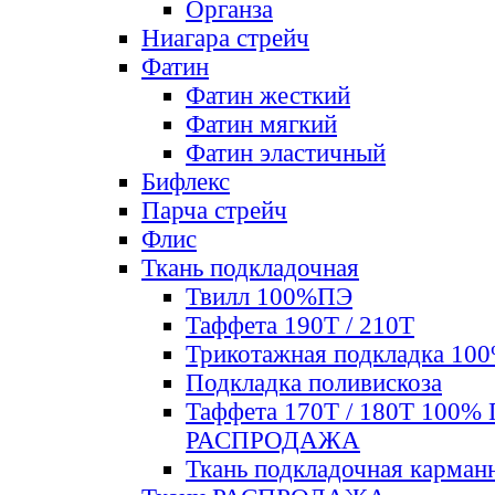
Органза
Ниагара стрейч
Фатин
Фатин жесткий
Фатин мягкий
Фатин элаcтичный
Бифлекс
Парча стрейч
Флис
Ткань подкладочная
Твилл 100%ПЭ
Таффета 190Т / 210Т
Трикотажная подкладка 10
Подкладка поливискоза
Таффета 170Т / 180Т 100%
РАСПРОДАЖА
Ткань подкладочная карман