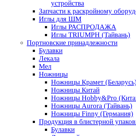
устройства
Запчасти к раскройному обору
Иглы для ШМ
Иглы РАСПРОДАЖА
Иглы TRIUMPH (Тайвань)
Портновские принадлежности
Булавки
Лекала
Мел
Ножницы
Ножницы Крамет (Беларусь
Ножницы Китай
Ножницы Hobby&Pro (Кита
Ножницы Aurora (Тайвань)
Ножницы Finny (Германия)
Продукция в блистерной упаков
Булавки