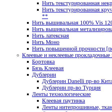
Нить текстурированная нек
Нить текстурированная круч
**
Нить вышивальная 100% Vis 120
Нить вышивальная метализиров
Нить латексная
Нить Моно
Нить повышенной прочности [под
Клеевые и неклеевые прокладочные
Бортовка
Бязь Клеевая
Дублерин
Дублерин Danelli пр-во Кит
Дублерин пр-во Турция
Ленты технологические
Клеевая паутинка
Ленты нитепрошивные, ткан