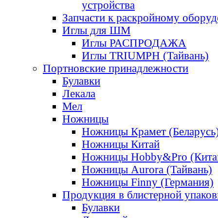
устройства
Запчасти к раскройному обору
Иглы для ШМ
Иглы РАСПРОДАЖА
Иглы TRIUMPH (Тайвань)
Портновские принадлежности
Булавки
Лекала
Мел
Ножницы
Ножницы Крамет (Беларусь
Ножницы Китай
Ножницы Hobby&Pro (Кита
Ножницы Aurora (Тайвань)
Ножницы Finny (Германия)
Продукция в блистерной упаков
Булавки