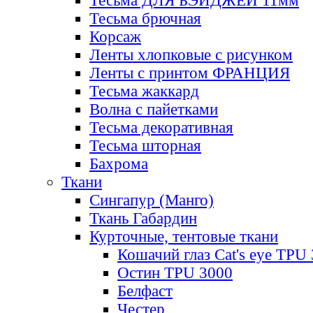
Тесьма ДЛЯ БЭЙДЖЕЙ 11мм
Тесьма брючная
Корсаж
Ленты хлопковые с рисунком
Ленты с принтом ФРАНЦИЯ
Тесьма жаккард
Волна с пайетками
Тесьма декоративная
Тесьма шторная
Бахрома
Ткани
Сингапур (Манго)
Ткань Габардин
Курточные, тентовые ткани
Кошачий глаз Cat's eye TPU
Остин TPU 3000
Белфаст
Честер