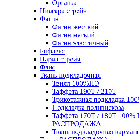
Органза
Ниагара стрейч
Фатин
Фатин жесткий
Фатин мягкий
Фатин элаcтичный
Бифлекс
Парча стрейч
Флис
Ткань подкладочная
Твилл 100%ПЭ
Таффета 190Т / 210Т
Трикотажная подкладка 10
Подкладка поливискоза
Таффета 170Т / 180Т 100%
РАСПРОДАЖА
Ткань подкладочная карман