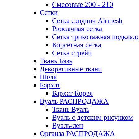
Смесовые 200 - 210
Сетки
Сетка сэндвич Airmesh
Рюкзачная сетка
Сетка трикотажная подклад
Корсетная сетка
Сетка стрейч
Ткань Бязь
Декоративные ткани
Шелк
Бархат
Бархат Корея
Вуаль РАСПРОДАЖА
Ткань Вуаль
Вуаль с детским рисунком
Вуаль-лен
Органза РАСПРОДАЖА