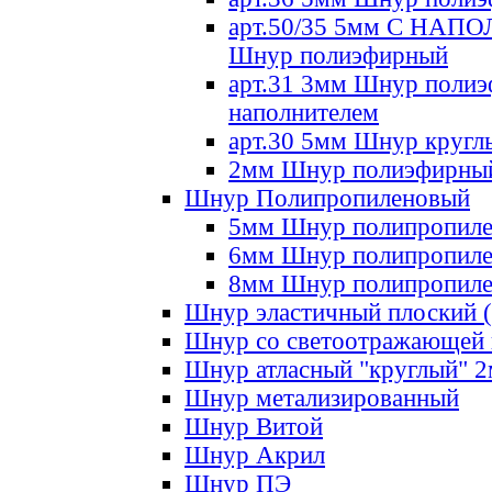
арт.50/35 5мм С НА
Шнур полиэфирный
арт.31 3мм Шнур полиэ
наполнителем
арт.30 5мм Шнур кругл
2мм Шнур полиэфирны
Шнур Полипропиленовый
5мм Шнур полипропил
6мм Шнур полипропил
8мм Шнур полипропил
Шнур эластичный плоский 
Шнур со светоотражающей
Шнур атласный "круглый" 
Шнур метализированный
Шнур Витой
Шнур Акрил
Шнур ПЭ