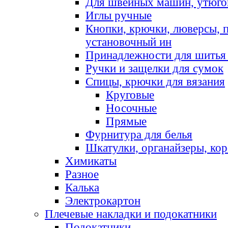
Для швейных машин, утюго
Иглы ручные
Кнопки, крючки, люверсы, 
установочный ин
Принадлежности для шитья 
Ручки и защелки для сумок
Спицы, крючки для вязания
Круговые
Носочные
Прямые
Фурнитура для белья
Шкатулки, органайзеры, кор
Химикаты
Разное
Калька
Электрокартон
Плечевые накладки и подокатники
Подокатники