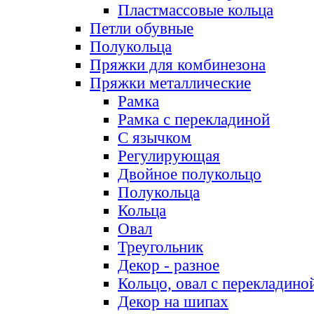
Пластмассовые кольца
Петли обувные
Полукольца
Пряжки для комбинезона
Пряжки металлические
Рамка
Рамка с перекладиной
С язычком
Регулирующая
Двойное полукольцо
Полукольца
Кольца
Овал
Треугольник
Декор - разное
Кольцо, овал с перекладино
Декор на шипах