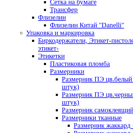
Сетка на бумаге
Трансфер
Флизелин
Флизелин Китай "Danelli"
Упаковка и маркировка
Биркодержатели, Этикет-пистоле
этикет-
Этикетки
Пластиковая пломба
Размерники
Размерник ПЭ цв.белый 
штук)
Размерник ПЭ цв.черны
штук)
Размерник самоклеящи
Размерники тканные
Размерник жаккард 