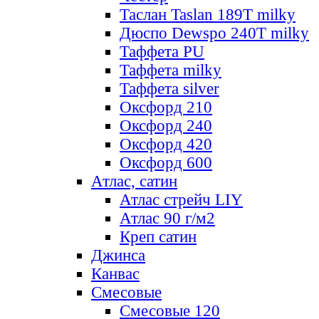
Таслан Taslan 189T milky
Дюспо Dewspo 240T milky
Таффета PU
Таффета milky
Таффета silver
Оксфорд 210
Оксфорд 240
Оксфорд 420
Оксфорд 600
Атлас, сатин
Атлас стрейч LIY
Атлас 90 г/м2
Креп сатин
Джинса
Канвас
Смесовые
Смесовые 120