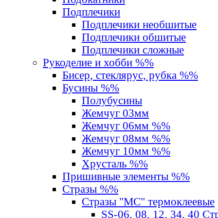
Подплечики
Подплечики необшитые
Подплечики обшитые
Подплечики сложные
Рукоделие и хобби %%
Бисер, стеклярус, рубка %%
Бусины %%
Полубусины
Жемчуг 03мм
Жемчуг 06мм %%
Жемчуг 08мм %%
Жемчуг 10мм %%
Хрусталь %%
Пришивные элементы %%
Стразы %%
Стразы "MС" термоклеевые
SS-06, 08, 12, 34, 40 С