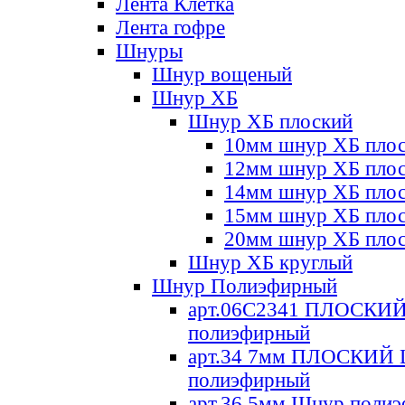
Лента Клетка
Лента гофре
Шнуры
Шнур вощеный
Шнур ХБ
Шнур ХБ плоский
10мм шнур ХБ пло
12мм шнур ХБ пло
14мм шнур ХБ пло
15мм шнур ХБ пло
20мм шнур ХБ пло
Шнур ХБ круглый
Шнур Полиэфирный
арт.06С2341 ПЛОСКИ
полиэфирный
арт.34 7мм ПЛОСКИЙ
полиэфирный
арт.36 5мм Шнур поли