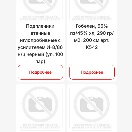
Подплечики
Гобелен, 55%
втачные
пэ/45% хл, 290 гр/
иглопробивные с
м2, 200 см арт.
усилителем И-8/86
К542
н/ц черный (уп. 100
пар)
Подробнее
Подробнее