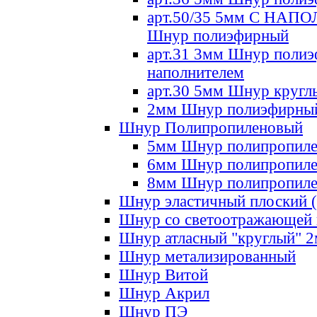
арт.50/35 5мм С НА
Шнур полиэфирный
арт.31 3мм Шнур полиэ
наполнителем
арт.30 5мм Шнур кругл
2мм Шнур полиэфирны
Шнур Полипропиленовый
5мм Шнур полипропил
6мм Шнур полипропил
8мм Шнур полипропил
Шнур эластичный плоский 
Шнур со светоотражающей
Шнур атласный "круглый" 
Шнур метализированный
Шнур Витой
Шнур Акрил
Шнур ПЭ