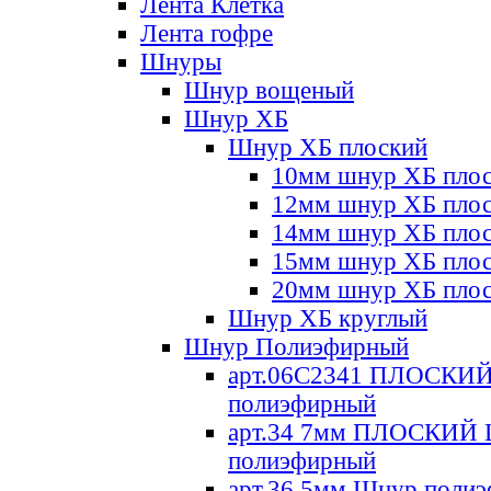
Лента Клетка
Лента гофре
Шнуры
Шнур вощеный
Шнур ХБ
Шнур ХБ плоский
10мм шнур ХБ пло
12мм шнур ХБ пло
14мм шнур ХБ пло
15мм шнур ХБ пло
20мм шнур ХБ пло
Шнур ХБ круглый
Шнур Полиэфирный
арт.06С2341 ПЛОСКИ
полиэфирный
арт.34 7мм ПЛОСКИЙ
полиэфирный
арт.36 5мм Шнур поли