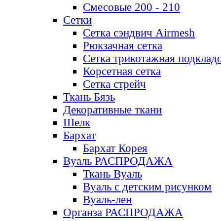
Смесовые 200 - 210
Сетки
Сетка сэндвич Airmesh
Рюкзачная сетка
Сетка трикотажная подклад
Корсетная сетка
Сетка стрейч
Ткань Бязь
Декоративные ткани
Шелк
Бархат
Бархат Корея
Вуаль РАСПРОДАЖА
Ткань Вуаль
Вуаль с детским рисунком
Вуаль-лен
Органза РАСПРОДАЖА