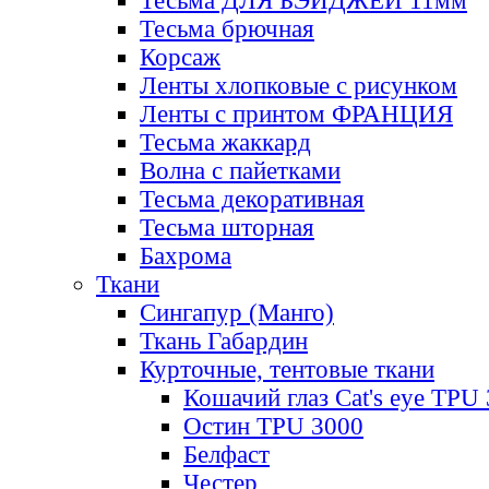
Тесьма ДЛЯ БЭЙДЖЕЙ 11мм
Тесьма брючная
Корсаж
Ленты хлопковые с рисунком
Ленты с принтом ФРАНЦИЯ
Тесьма жаккард
Волна с пайетками
Тесьма декоративная
Тесьма шторная
Бахрома
Ткани
Сингапур (Манго)
Ткань Габардин
Курточные, тентовые ткани
Кошачий глаз Cat's eye TPU
Остин TPU 3000
Белфаст
Честер