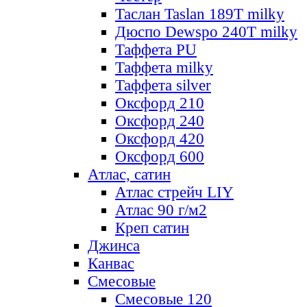
Таслан Taslan 189T milky
Дюспо Dewspo 240T milky
Таффета PU
Таффета milky
Таффета silver
Оксфорд 210
Оксфорд 240
Оксфорд 420
Оксфорд 600
Атлас, сатин
Атлас стрейч LIY
Атлас 90 г/м2
Креп сатин
Джинса
Канвас
Смесовые
Смесовые 120