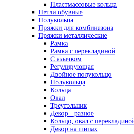
Пластмассовые кольца
Петли обувные
Полукольца
Пряжки для комбинезона
Пряжки металлические
Рамка
Рамка с перекладиной
С язычком
Регулирующая
Двойное полукольцо
Полукольца
Кольца
Овал
Треугольник
Декор - разное
Кольцо, овал с перекладино
Декор на шипах