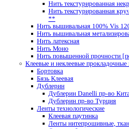
Нить текстурированная нек
Нить текстурированная круч
**
Нить вышивальная 100% Vis 120
Нить вышивальная метализиров
Нить латексная
Нить Моно
Нить повышенной прочности [под
Клеевые и неклеевые прокладочные
Бортовка
Бязь Клеевая
Дублерин
Дублерин Danelli пр-во Кит
Дублерин пр-во Турция
Ленты технологические
Клеевая паутинка
Ленты нитепрошивные, ткан