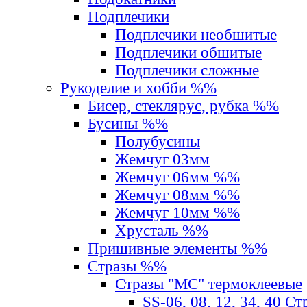
Подплечики
Подплечики необшитые
Подплечики обшитые
Подплечики сложные
Рукоделие и хобби %%
Бисер, стеклярус, рубка %%
Бусины %%
Полубусины
Жемчуг 03мм
Жемчуг 06мм %%
Жемчуг 08мм %%
Жемчуг 10мм %%
Хрусталь %%
Пришивные элементы %%
Стразы %%
Стразы "MС" термоклеевые
SS-06, 08, 12, 34, 40 С