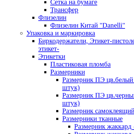
Сетка на бумаге
Трансфер
Флизелин
Флизелин Китай "Danelli"
Упаковка и маркировка
Биркодержатели, Этикет-пистоле
этикет-
Этикетки
Пластиковая пломба
Размерники
Размерник ПЭ цв.белый 
штук)
Размерник ПЭ цв.черны
штук)
Размерник самоклеящи
Размерники тканные
Размерник жаккард 