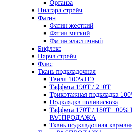
Органза
Ниагара стрейч
Фатин
Фатин жесткий
Фатин мягкий
Фатин элаcтичный
Бифлекс
Парча стрейч
Флис
Ткань подкладочная
Твилл 100%ПЭ
Таффета 190Т / 210Т
Трикотажная подкладка 10
Подкладка поливискоза
Таффета 170Т / 180Т 100%
РАСПРОДАЖА
Ткань подкладочная карман