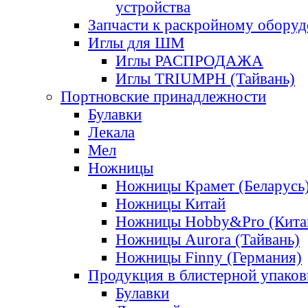
устройства
Запчасти к раскройному обору
Иглы для ШМ
Иглы РАСПРОДАЖА
Иглы TRIUMPH (Тайвань)
Портновские принадлежности
Булавки
Лекала
Мел
Ножницы
Ножницы Крамет (Беларусь
Ножницы Китай
Ножницы Hobby&Pro (Кита
Ножницы Aurora (Тайвань)
Ножницы Finny (Германия)
Продукция в блистерной упаков
Булавки