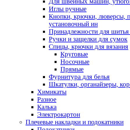
Для швейных машин, утюго
Иглы ручные
Кнопки, крючки, люверсы, 
установочный ин
Принадлежности для шитья 
Ручки и защелки для сумок
Спицы, крючки для вязания
Круговые
Носочные
Прямые
Фурнитура для белья
Шкатулки, органайзеры, кор
Химикаты
Разное
Калька
Электрокартон
Плечевые накладки и подокатники
Подокатники