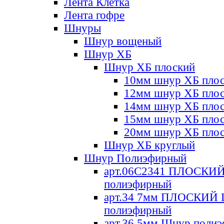
Лента Клетка
Лента гофре
Шнуры
Шнур вощеный
Шнур ХБ
Шнур ХБ плоский
10мм шнур ХБ пло
12мм шнур ХБ пло
14мм шнур ХБ пло
15мм шнур ХБ пло
20мм шнур ХБ пло
Шнур ХБ круглый
Шнур Полиэфирный
арт.06С2341 ПЛОСКИ
полиэфирный
арт.34 7мм ПЛОСКИЙ
полиэфирный
арт.36 5мм Шнур поли