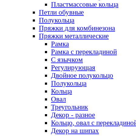
Пластмассовые кольца
Петли обувные
Полукольца
Пряжки для комбинезона
Пряжки металлические
Рамка
Рамка с перекладиной
С язычком
Регулирующая
Двойное полукольцо
Полукольца
Кольца
Овал
Треугольник
Декор - разное
Кольцо, овал с перекладино
Декор на шипах