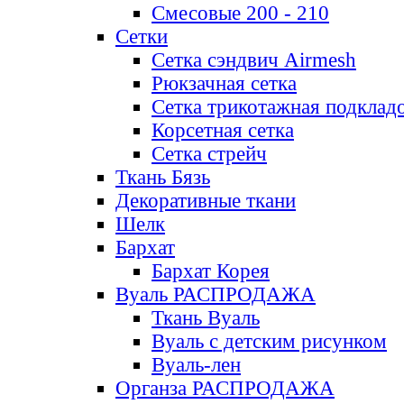
Смесовые 200 - 210
Сетки
Сетка сэндвич Airmesh
Рюкзачная сетка
Сетка трикотажная подклад
Корсетная сетка
Сетка стрейч
Ткань Бязь
Декоративные ткани
Шелк
Бархат
Бархат Корея
Вуаль РАСПРОДАЖА
Ткань Вуаль
Вуаль с детским рисунком
Вуаль-лен
Органза РАСПРОДАЖА