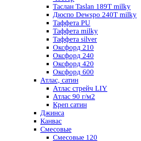
Таслан Taslan 189T milky
Дюспо Dewspo 240T milky
Таффета PU
Таффета milky
Таффета silver
Оксфорд 210
Оксфорд 240
Оксфорд 420
Оксфорд 600
Атлас, сатин
Атлас стрейч LIY
Атлас 90 г/м2
Креп сатин
Джинса
Канвас
Смесовые
Смесовые 120