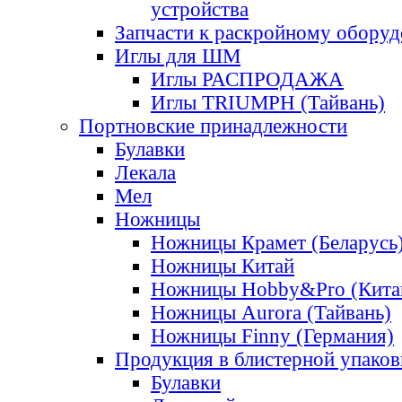
устройства
Запчасти к раскройному обору
Иглы для ШМ
Иглы РАСПРОДАЖА
Иглы TRIUMPH (Тайвань)
Портновские принадлежности
Булавки
Лекала
Мел
Ножницы
Ножницы Крамет (Беларусь
Ножницы Китай
Ножницы Hobby&Pro (Кита
Ножницы Aurora (Тайвань)
Ножницы Finny (Германия)
Продукция в блистерной упаков
Булавки