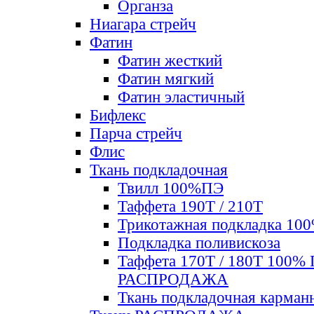
Органза
Ниагара стрейч
Фатин
Фатин жесткий
Фатин мягкий
Фатин элаcтичный
Бифлекс
Парча стрейч
Флис
Ткань подкладочная
Твилл 100%ПЭ
Таффета 190Т / 210Т
Трикотажная подкладка 10
Подкладка поливискоза
Таффета 170Т / 180Т 100%
РАСПРОДАЖА
Ткань подкладочная карман