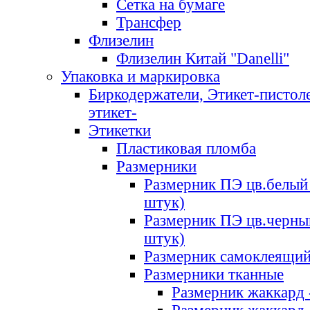
Сетка на бумаге
Трансфер
Флизелин
Флизелин Китай "Danelli"
Упаковка и маркировка
Биркодержатели, Этикет-пистоле
этикет-
Этикетки
Пластиковая пломба
Размерники
Размерник ПЭ цв.белый 
штук)
Размерник ПЭ цв.черны
штук)
Размерник самоклеящи
Размерники тканные
Размерник жаккард 