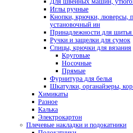
Для швейных машин, утюго
Иглы ручные
Кнопки, крючки, люверсы, 
установочный ин
Принадлежности для шитья 
Ручки и защелки для сумок
Спицы, крючки для вязания
Круговые
Носочные
Прямые
Фурнитура для белья
Шкатулки, органайзеры, кор
Химикаты
Разное
Калька
Электрокартон
Плечевые накладки и подокатники
Подокатники