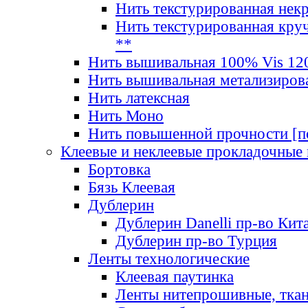
Нить текстурированная нек
Нить текстурированная круч
**
Нить вышивальная 100% Vis 120
Нить вышивальная метализиров
Нить латексная
Нить Моно
Нить повышенной прочности [под
Клеевые и неклеевые прокладочные
Бортовка
Бязь Клеевая
Дублерин
Дублерин Danelli пр-во Кит
Дублерин пр-во Турция
Ленты технологические
Клеевая паутинка
Ленты нитепрошивные, ткан