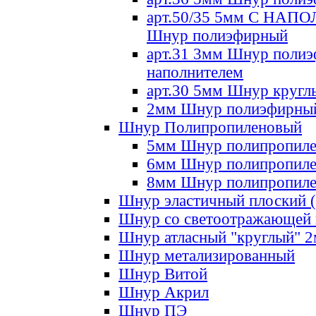
арт.50/35 5мм С НА
Шнур полиэфирный
арт.31 3мм Шнур полиэ
наполнителем
арт.30 5мм Шнур кругл
2мм Шнур полиэфирны
Шнур Полипропиленовый
5мм Шнур полипропил
6мм Шнур полипропил
8мм Шнур полипропил
Шнур эластичный плоский 
Шнур со светоотражающей
Шнур атласный "круглый" 
Шнур метализированный
Шнур Витой
Шнур Акрил
Шнур ПЭ