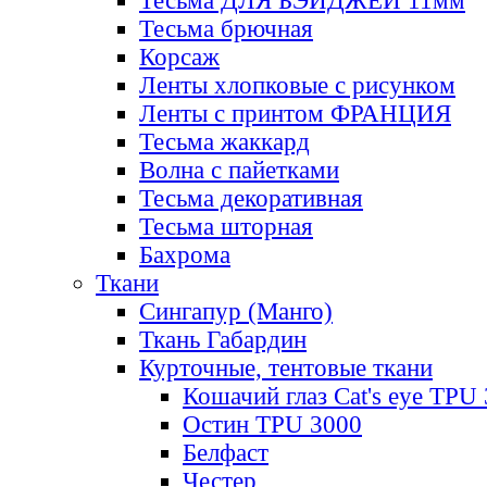
Тесьма ДЛЯ БЭЙДЖЕЙ 11мм
Тесьма брючная
Корсаж
Ленты хлопковые с рисунком
Ленты с принтом ФРАНЦИЯ
Тесьма жаккард
Волна с пайетками
Тесьма декоративная
Тесьма шторная
Бахрома
Ткани
Сингапур (Манго)
Ткань Габардин
Курточные, тентовые ткани
Кошачий глаз Cat's eye TPU
Остин TPU 3000
Белфаст
Честер