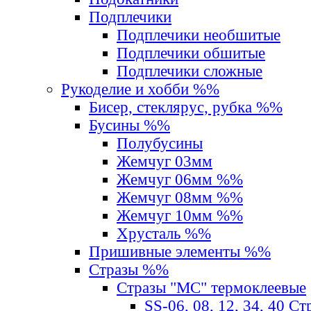
Подплечики
Подплечики необшитые
Подплечики обшитые
Подплечики сложные
Рукоделие и хобби %%
Бисер, стеклярус, рубка %%
Бусины %%
Полубусины
Жемчуг 03мм
Жемчуг 06мм %%
Жемчуг 08мм %%
Жемчуг 10мм %%
Хрусталь %%
Пришивные элементы %%
Стразы %%
Стразы "MС" термоклеевые
SS-06, 08, 12, 34, 40 С