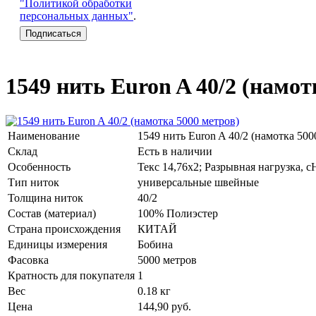
"Политикой обработки
персональных данных"
.
1549 нить Euron A 40/2 (намот
Наименование
1549 нить Euron A 40/2 (намотка 500
Склад
Есть в наличии
Особенность
Текс 14,76х2; Разрывная нагрузка, с
Тип ниток
универсальные швейные
Толщина ниток
40/2
Состав (материал)
100% Полиэстер
Страна происхождения
КИТАЙ
Единицы измерения
Бобина
Фасовка
5000 метров
Кратность для покупателя
1
Вес
0.18 кг
Цена
144,90
руб.