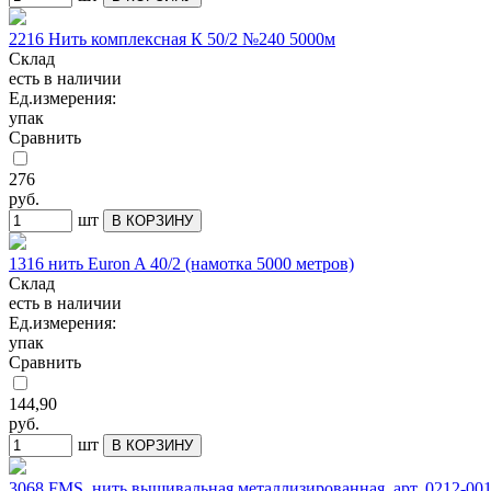
2216 Нить комплексная К 50/2 №240 5000м
Склад
есть в наличии
Ед.измерения:
упак
Сравнить
276
руб.
шт
В КОРЗИНУ
1316 нить Euron A 40/2 (намотка 5000 метров)
Склад
есть в наличии
Ед.измерения:
упак
Сравнить
144,90
руб.
шт
В КОРЗИНУ
3068 FMS, нить вышивальная металлизированная, арт. 0212-001