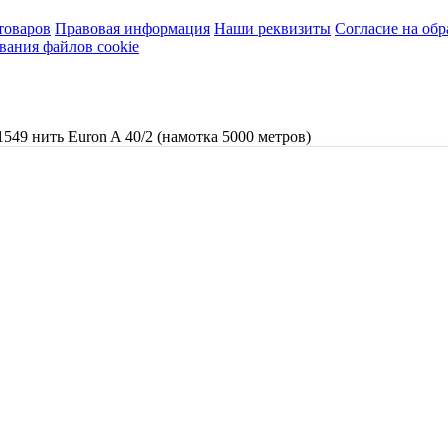
товаров
Правовая информация
Наши реквизиты
Согласие на об
вания файлов cookie
1549 нить Euron A 40/2 (намотка 5000 метров)