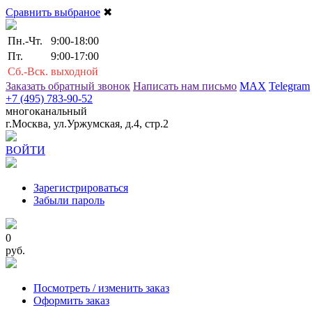
Сравнить выбраное
✖
Пн.-Чт.
9:00-18:00
Пт.
9:00-17:00
Сб.-Вск.
выходной
Заказать обратный звонок
Написать нам письмо
MAX
Telegram
+7 (495) 783-90-52
многоканальный
г.Москва, ул.Уржумская, д.4, стр.2
ВОЙТИ
Зарегистрироваться
Забыли пароль
0
руб.
Посмотреть / изменить заказ
Оформить заказ