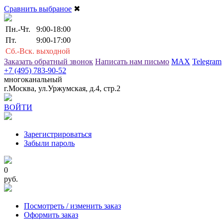
Сравнить выбраное
✖
Пн.-Чт.
9:00-18:00
Пт.
9:00-17:00
Сб.-Вск.
выходной
Заказать обратный звонок
Написать нам письмо
MAX
Telegram
+7 (495) 783-90-52
многоканальный
г.Москва, ул.Уржумская, д.4, стр.2
ВОЙТИ
Зарегистрироваться
Забыли пароль
0
руб.
Посмотреть / изменить заказ
Оформить заказ