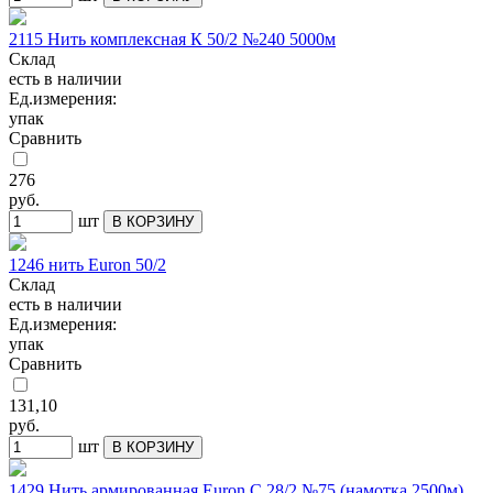
2115 Нить комплексная К 50/2 №240 5000м
Склад
есть в наличии
Ед.измерения:
упак
Сравнить
276
руб.
шт
В КОРЗИНУ
1246 нить Euron 50/2
Склад
есть в наличии
Ед.измерения:
упак
Сравнить
131,10
руб.
шт
В КОРЗИНУ
1429 Нить армированная Euron C 28/2 №75 (намотка 2500м)