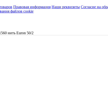
товаров
Правовая информация
Наши реквизиты
Согласие на об
вания файлов cookie
1560 нить Euron 50/2