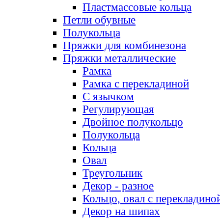
Пластмассовые кольца
Петли обувные
Полукольца
Пряжки для комбинезона
Пряжки металлические
Рамка
Рамка с перекладиной
С язычком
Регулирующая
Двойное полукольцо
Полукольца
Кольца
Овал
Треугольник
Декор - разное
Кольцо, овал с перекладино
Декор на шипах