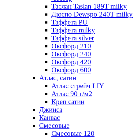
Таслан Taslan 189T milky
Дюспо Dewspo 240T milky
Таффета PU
Таффета milky
Таффета silver
Оксфорд 210
Оксфорд 240
Оксфорд 420
Оксфорд 600
Атлас, сатин
Атлас стрейч LIY
Атлас 90 г/м2
Креп сатин
Джинса
Канвас
Смесовые
Смесовые 120