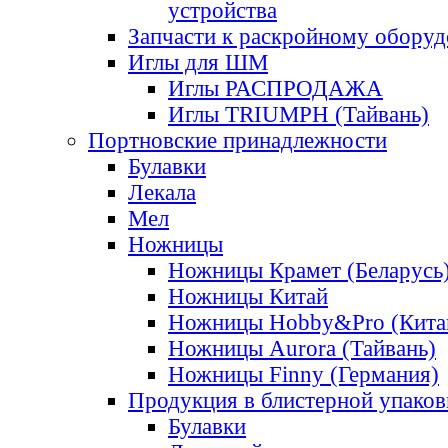
устройства
Запчасти к раскройному обору
Иглы для ШМ
Иглы РАСПРОДАЖА
Иглы TRIUMPH (Тайвань)
Портновские принадлежности
Булавки
Лекала
Мел
Ножницы
Ножницы Крамет (Беларусь
Ножницы Китай
Ножницы Hobby&Pro (Кита
Ножницы Aurora (Тайвань)
Ножницы Finny (Германия)
Продукция в блистерной упаков
Булавки