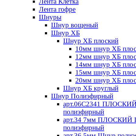
Лента Клетка
Лента гофре
Шнуры
Шнур вощеный
Шнур ХБ
Шнур ХБ плоский
10мм шнур ХБ пло
12мм шнур ХБ пло
14мм шнур ХБ пло
15мм шнур ХБ пло
20мм шнур ХБ пло
Шнур ХБ круглый
Шнур Полиэфирный
арт.06С2341 ПЛОСКИ
полиэфирный
арт.34 7мм ПЛОСКИЙ
полиэфирный
арт.36 5мм Шнур поли