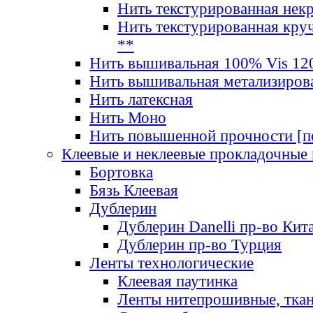
Нить текстурированная нек
Нить текстурированная круч
**
Нить вышивальная 100% Vis 120
Нить вышивальная метализиров
Нить латексная
Нить Моно
Нить повышенной прочности [под
Клеевые и неклеевые прокладочные
Бортовка
Бязь Клеевая
Дублерин
Дублерин Danelli пр-во Кит
Дублерин пр-во Турция
Ленты технологические
Клеевая паутинка
Ленты нитепрошивные, ткан