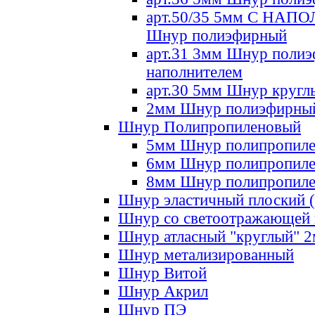
арт.50/35 5мм С НА
Шнур полиэфирный
арт.31 3мм Шнур полиэ
наполнителем
арт.30 5мм Шнур кругл
2мм Шнур полиэфирны
Шнур Полипропиленовый
5мм Шнур полипропил
6мм Шнур полипропил
8мм Шнур полипропил
Шнур эластичный плоский 
Шнур со светоотражающей
Шнур атласный "круглый" 
Шнур метализированный
Шнур Витой
Шнур Акрил
Шнур ПЭ