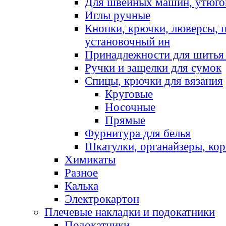
Для швейных машин, утюго
Иглы ручные
Кнопки, крючки, люверсы, 
установочный ин
Принадлежности для шитья 
Ручки и защелки для сумок
Спицы, крючки для вязания
Круговые
Носочные
Прямые
Фурнитура для белья
Шкатулки, органайзеры, кор
Химикаты
Разное
Калька
Электрокартон
Плечевые накладки и подокатники
Подокатники