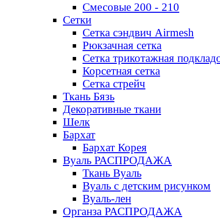
Смесовые 200 - 210
Сетки
Сетка сэндвич Airmesh
Рюкзачная сетка
Сетка трикотажная подклад
Корсетная сетка
Сетка стрейч
Ткань Бязь
Декоративные ткани
Шелк
Бархат
Бархат Корея
Вуаль РАСПРОДАЖА
Ткань Вуаль
Вуаль с детским рисунком
Вуаль-лен
Органза РАСПРОДАЖА