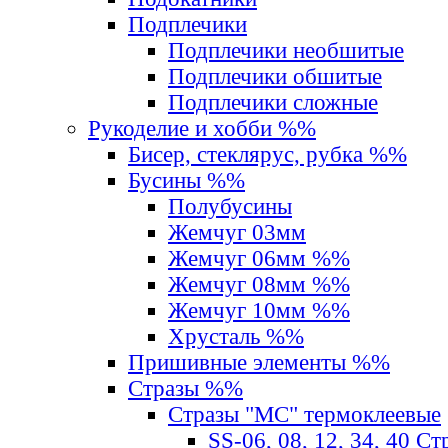
Подплечики
Подплечики необшитые
Подплечики обшитые
Подплечики сложные
Рукоделие и хобби %%
Бисер, стеклярус, рубка %%
Бусины %%
Полубусины
Жемчуг 03мм
Жемчуг 06мм %%
Жемчуг 08мм %%
Жемчуг 10мм %%
Хрусталь %%
Пришивные элементы %%
Стразы %%
Стразы "MС" термоклеевые
SS-06, 08, 12, 34, 40 С