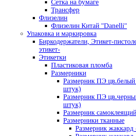
Сетка на бумаге
Трансфер
Флизелин
Флизелин Китай "Danelli"
Упаковка и маркировка
Биркодержатели, Этикет-пистоле
этикет-
Этикетки
Пластиковая пломба
Размерники
Размерник ПЭ цв.белый 
штук)
Размерник ПЭ цв.черны
штук)
Размерник самоклеящи
Размерники тканные
Размерник жаккард 