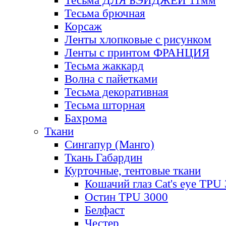
Тесьма ДЛЯ БЭЙДЖЕЙ 11мм
Тесьма брючная
Корсаж
Ленты хлопковые с рисунком
Ленты с принтом ФРАНЦИЯ
Тесьма жаккард
Волна с пайетками
Тесьма декоративная
Тесьма шторная
Бахрома
Ткани
Сингапур (Манго)
Ткань Габардин
Курточные, тентовые ткани
Кошачий глаз Cat's eye TPU
Остин TPU 3000
Белфаст
Честер