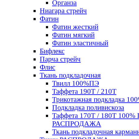
Органза
Ниагара стрейч
Фатин
Фатин жесткий
Фатин мягкий
Фатин элаcтичный
Бифлекс
Парча стрейч
Флис
Ткань подкладочная
Твилл 100%ПЭ
Таффета 190Т / 210Т
Трикотажная подкладка 10
Подкладка поливискоза
Таффета 170Т / 180Т 100%
РАСПРОДАЖА
Ткань подкладочная карман