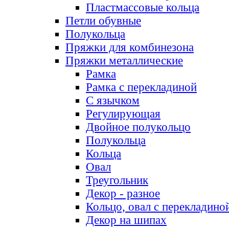
Пластмассовые кольца
Петли обувные
Полукольца
Пряжки для комбинезона
Пряжки металлические
Рамка
Рамка с перекладиной
С язычком
Регулирующая
Двойное полукольцо
Полукольца
Кольца
Овал
Треугольник
Декор - разное
Кольцо, овал с перекладино
Декор на шипах