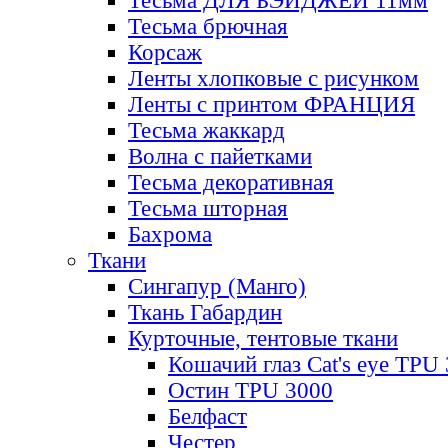
Тесьма ДЛЯ БЭЙДЖЕЙ 11мм
Тесьма брючная
Корсаж
Ленты хлопковые с рисунком
Ленты с принтом ФРАНЦИЯ
Тесьма жаккард
Волна с пайетками
Тесьма декоративная
Тесьма шторная
Бахрома
Ткани
Сингапур (Манго)
Ткань Габардин
Курточные, тентовые ткани
Кошачий глаз Cat's eye TPU
Остин TPU 3000
Белфаст
Честер