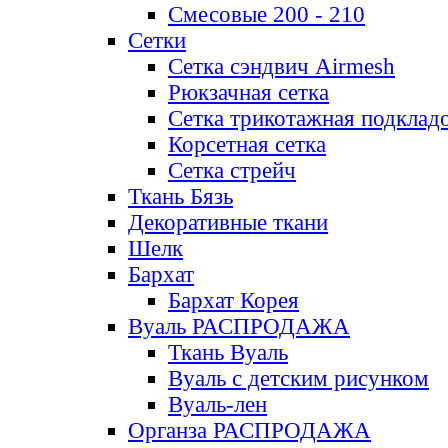
Смесовые 200 - 210
Сетки
Сетка сэндвич Airmesh
Рюкзачная сетка
Сетка трикотажная подклад
Корсетная сетка
Сетка стрейч
Ткань Бязь
Декоративные ткани
Шелк
Бархат
Бархат Корея
Вуаль РАСПРОДАЖА
Ткань Вуаль
Вуаль с детским рисунком
Вуаль-лен
Органза РАСПРОДАЖА