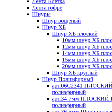
Лента Клетка
Лента гофре
Шнуры
Шнур вощеный
Шнур ХБ
Шнур ХБ плоский
10мм шнур ХБ пло
12мм шнур ХБ пло
14мм шнур ХБ пло
15мм шнур ХБ пло
20мм шнур ХБ пло
Шнур ХБ круглый
Шнур Полиэфирный
арт.06С2341 ПЛОСКИ
полиэфирный
арт.34 7мм ПЛОСКИЙ
полиэфирный
арт.36 5мм Шнур поли