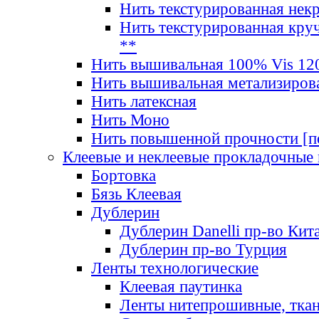
Нить текстурированная нек
Нить текстурированная круч
**
Нить вышивальная 100% Vis 120
Нить вышивальная метализиров
Нить латексная
Нить Моно
Нить повышенной прочности [под
Клеевые и неклеевые прокладочные
Бортовка
Бязь Клеевая
Дублерин
Дублерин Danelli пр-во Кит
Дублерин пр-во Турция
Ленты технологические
Клеевая паутинка
Ленты нитепрошивные, ткан