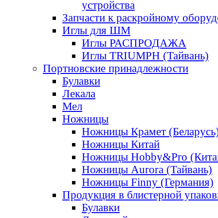
устройства
Запчасти к раскройному обору
Иглы для ШМ
Иглы РАСПРОДАЖА
Иглы TRIUMPH (Тайвань)
Портновские принадлежности
Булавки
Лекала
Мел
Ножницы
Ножницы Крамет (Беларусь
Ножницы Китай
Ножницы Hobby&Pro (Кита
Ножницы Aurora (Тайвань)
Ножницы Finny (Германия)
Продукция в блистерной упаков
Булавки