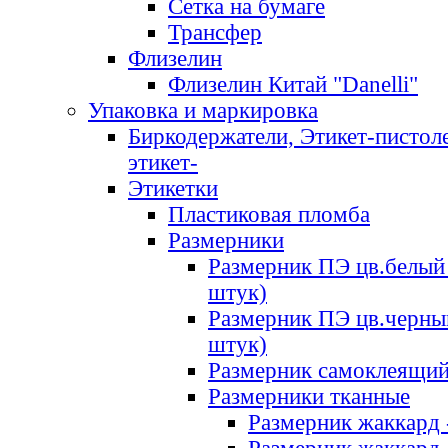
Сетка на бумаге
Трансфер
Флизелин
Флизелин Китай "Danelli"
Упаковка и маркировка
Биркодержатели, Этикет-пистоле
этикет-
Этикетки
Пластиковая пломба
Размерники
Размерник ПЭ цв.белый 
штук)
Размерник ПЭ цв.черны
штук)
Размерник самоклеящи
Размерники тканные
Размерник жаккард 