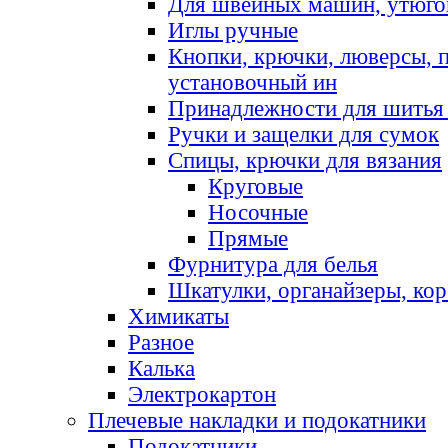
Для швейных машин, утюго
Иглы ручные
Кнопки, крючки, люверсы, 
установочный ин
Принадлежности для шитья 
Ручки и защелки для сумок
Спицы, крючки для вязания
Круговые
Носочные
Прямые
Фурнитура для белья
Шкатулки, органайзеры, кор
Химикаты
Разное
Калька
Электрокартон
Плечевые накладки и подокатники
Подокатники