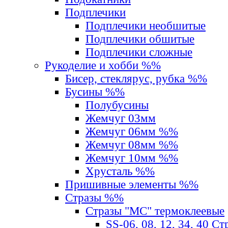
Подплечики
Подплечики необшитые
Подплечики обшитые
Подплечики сложные
Рукоделие и хобби %%
Бисер, стеклярус, рубка %%
Бусины %%
Полубусины
Жемчуг 03мм
Жемчуг 06мм %%
Жемчуг 08мм %%
Жемчуг 10мм %%
Хрусталь %%
Пришивные элементы %%
Стразы %%
Стразы "MС" термоклеевые
SS-06, 08, 12, 34, 40 С