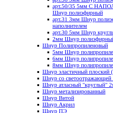
арт.50/35 5мм С НА
Шнур полиэфирный
арт.31 3мм Шнур полиэ
наполнителем
арт.30 5мм Шнур кругл
2мм Шнур полиэфирны
Шнур Полипропиленовый
5мм Шнур полипропил
6мм Шнур полипропил
8мм Шнур полипропил
Шнур эластичный плоский 
Шнур со светоотражающей
Шнур атласный "круглый" 
Шнур метализированный
Шнур Витой
Шнур Акрил
Шнур ПЭ