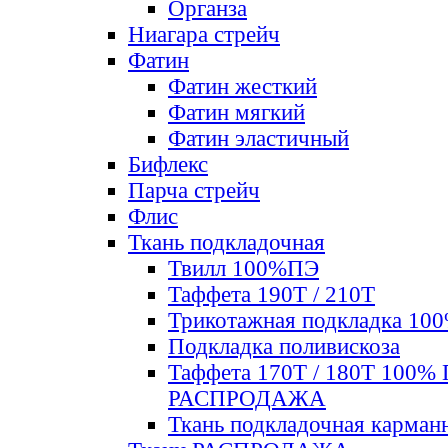
Органза
Ниагара стрейч
Фатин
Фатин жесткий
Фатин мягкий
Фатин элаcтичный
Бифлекс
Парча стрейч
Флис
Ткань подкладочная
Твилл 100%ПЭ
Таффета 190Т / 210Т
Трикотажная подкладка 10
Подкладка поливискоза
Таффета 170Т / 180Т 100%
РАСПРОДАЖА
Ткань подкладочная карман