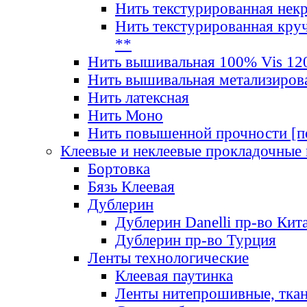
Нить текстурированная нек
Нить текстурированная круч
**
Нить вышивальная 100% Vis 120
Нить вышивальная метализиров
Нить латексная
Нить Моно
Нить повышенной прочности [под
Клеевые и неклеевые прокладочные
Бортовка
Бязь Клеевая
Дублерин
Дублерин Danelli пр-во Кит
Дублерин пр-во Турция
Ленты технологические
Клеевая паутинка
Ленты нитепрошивные, ткан