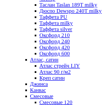
Таслан Taslan 189T milky
Дюспо Dewspo 240T milky
Таффета PU
Таффета milky
Таффета silver
Оксфорд 210
Оксфорд 240
Оксфорд 420
Оксфорд 600
Атлас, сатин
Атлас стрейч LIY
Атлас 90 г/м2
Креп сатин
Джинса
Канвас
Смесовые
Смесовые 120