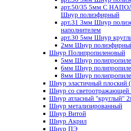
арт.50/35 5мм С НА
Шнур полиэфирный
арт.31 3мм Шнур полиэ
наполнителем
арт.30 5мм Шнур кругл
2мм Шнур полиэфирны
Шнур Полипропиленовый
5мм Шнур полипропил
6мм Шнур полипропил
8мм Шнур полипропил
Шнур эластичный плоский 
Шнур со светоотражающей
Шнур атласный "круглый" 
Шнур метализированный
Шнур Витой
Шнур Акрил
Шнур ПЭ