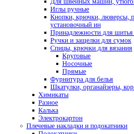
Для швейных машин, утюго
Иглы ручные
Кнопки, крючки, люверсы, 
установочный ин
Принадлежности для шитья 
Ручки и защелки для сумок
Спицы, крючки для вязания
Круговые
Носочные
Прямые
Фурнитура для белья
Шкатулки, органайзеры, кор
Химикаты
Разное
Калька
Электрокартон
Плечевые накладки и подокатники
Подокатники