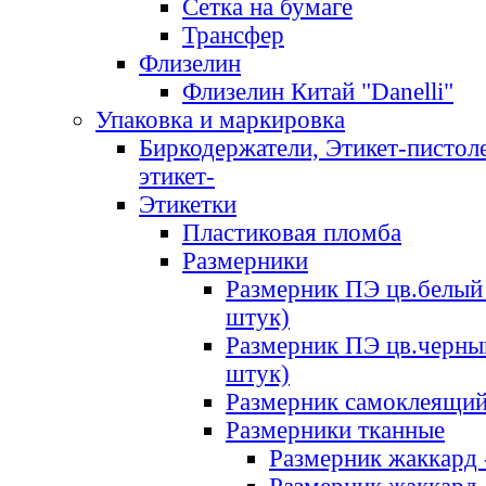
Сетка на бумаге
Трансфер
Флизелин
Флизелин Китай "Danelli"
Упаковка и маркировка
Биркодержатели, Этикет-пистоле
этикет-
Этикетки
Пластиковая пломба
Размерники
Размерник ПЭ цв.белый 
штук)
Размерник ПЭ цв.черны
штук)
Размерник самоклеящи
Размерники тканные
Размерник жаккард 