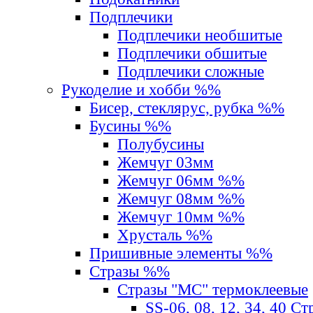
Подплечики
Подплечики необшитые
Подплечики обшитые
Подплечики сложные
Рукоделие и хобби %%
Бисер, стеклярус, рубка %%
Бусины %%
Полубусины
Жемчуг 03мм
Жемчуг 06мм %%
Жемчуг 08мм %%
Жемчуг 10мм %%
Хрусталь %%
Пришивные элементы %%
Стразы %%
Стразы "MС" термоклеевые
SS-06, 08, 12, 34, 40 С