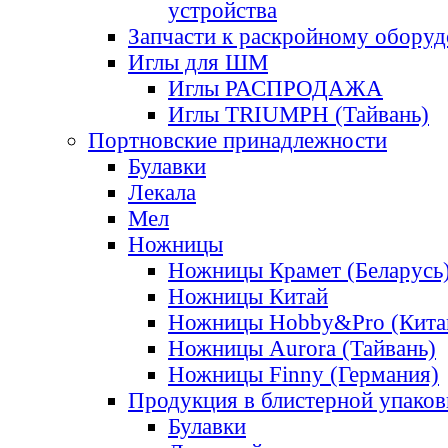
устройства
Запчасти к раскройному обору
Иглы для ШМ
Иглы РАСПРОДАЖА
Иглы TRIUMPH (Тайвань)
Портновские принадлежности
Булавки
Лекала
Мел
Ножницы
Ножницы Крамет (Беларусь
Ножницы Китай
Ножницы Hobby&Pro (Кита
Ножницы Aurora (Тайвань)
Ножницы Finny (Германия)
Продукция в блистерной упаков
Булавки