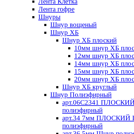
Лента Клетка
Лента гофре
Шнуры
Шнур вощеный
Шнур ХБ
Шнур ХБ плоский
10мм шнур ХБ пло
12мм шнур ХБ пло
14мм шнур ХБ пло
15мм шнур ХБ пло
20мм шнур ХБ пло
Шнур ХБ круглый
Шнур Полиэфирный
арт.06С2341 ПЛОСКИ
полиэфирный
арт.34 7мм ПЛОСКИЙ
полиэфирный
арт.36 5мм Шнур поли