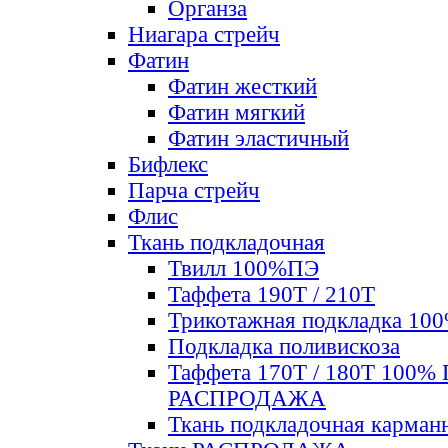
Органза
Ниагара стрейч
Фатин
Фатин жесткий
Фатин мягкий
Фатин элаcтичный
Бифлекс
Парча стрейч
Флис
Ткань подкладочная
Твилл 100%ПЭ
Таффета 190Т / 210Т
Трикотажная подкладка 10
Подкладка поливискоза
Таффета 170Т / 180Т 100%
РАСПРОДАЖА
Ткань подкладочная карман