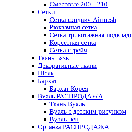
Смесовые 200 - 210
Сетки
Сетка сэндвич Airmesh
Рюкзачная сетка
Сетка трикотажная подклад
Корсетная сетка
Сетка стрейч
Ткань Бязь
Декоративные ткани
Шелк
Бархат
Бархат Корея
Вуаль РАСПРОДАЖА
Ткань Вуаль
Вуаль с детским рисунком
Вуаль-лен
Органза РАСПРОДАЖА