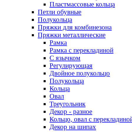
Пластмассовые кольца
Петли обувные
Полукольца
Пряжки для комбинезона
Пряжки металлические
Рамка
Рамка с перекладиной
С язычком
Регулирующая
Двойное полукольцо
Полукольца
Кольца
Овал
Треугольник
Декор - разное
Кольцо, овал с перекладино
Декор на шипах