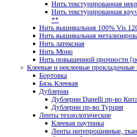
Нить текстурированная нек
Нить текстурированная круч
**
Нить вышивальная 100% Vis 120
Нить вышивальная метализиров
Нить латексная
Нить Моно
Нить повышенной прочности [под
Клеевые и неклеевые прокладочные
Бортовка
Бязь Клеевая
Дублерин
Дублерин Danelli пр-во Кит
Дублерин пр-во Турция
Ленты технологические
Клеевая паутинка
Ленты нитепрошивные, ткан