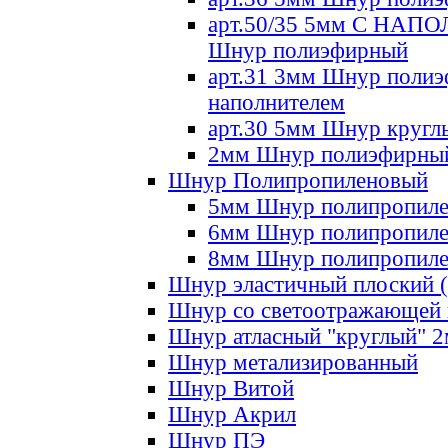
арт.50/35 5мм С НА
Шнур полиэфирный
арт.31 3мм Шнур полиэ
наполнителем
арт.30 5мм Шнур кругл
2мм Шнур полиэфирны
Шнур Полипропиленовый
5мм Шнур полипропил
6мм Шнур полипропил
8мм Шнур полипропил
Шнур эластичный плоский 
Шнур со светоотражающей
Шнур атласный "круглый" 
Шнур метализированный
Шнур Витой
Шнур Акрил
Шнур ПЭ