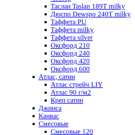
Таслан Taslan 189T milky
Дюспо Dewspo 240T milky
Таффета PU
Таффета milky
Таффета silver
Оксфорд 210
Оксфорд 240
Оксфорд 420
Оксфорд 600
Атлас, сатин
Атлас стрейч LIY
Атлас 90 г/м2
Креп сатин
Джинса
Канвас
Смесовые
Смесовые 120