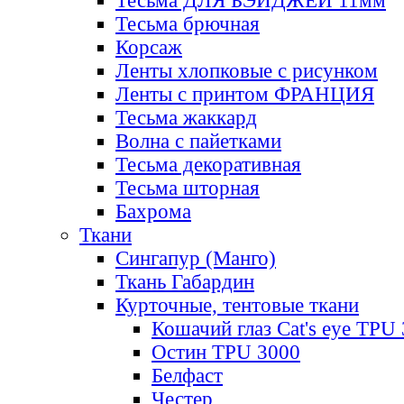
Тесьма ДЛЯ БЭЙДЖЕЙ 11мм
Тесьма брючная
Корсаж
Ленты хлопковые с рисунком
Ленты с принтом ФРАНЦИЯ
Тесьма жаккард
Волна с пайетками
Тесьма декоративная
Тесьма шторная
Бахрома
Ткани
Сингапур (Манго)
Ткань Габардин
Курточные, тентовые ткани
Кошачий глаз Cat's eye TPU
Остин TPU 3000
Белфаст
Честер