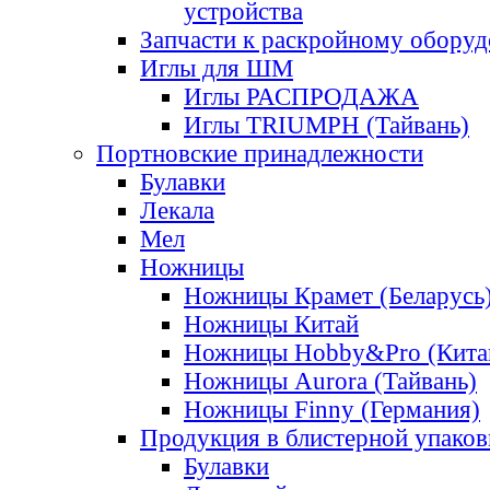
устройства
Запчасти к раскройному обору
Иглы для ШМ
Иглы РАСПРОДАЖА
Иглы TRIUMPH (Тайвань)
Портновские принадлежности
Булавки
Лекала
Мел
Ножницы
Ножницы Крамет (Беларусь
Ножницы Китай
Ножницы Hobby&Pro (Кита
Ножницы Aurora (Тайвань)
Ножницы Finny (Германия)
Продукция в блистерной упаков
Булавки