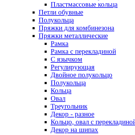
Пластмассовые кольца
Петли обувные
Полукольца
Пряжки для комбинезона
Пряжки металлические
Рамка
Рамка с перекладиной
С язычком
Регулирующая
Двойное полукольцо
Полукольца
Кольца
Овал
Треугольник
Декор - разное
Кольцо, овал с перекладино
Декор на шипах