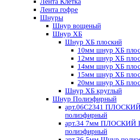
Лента Клетка
Лента гофре
Шнуры
Шнур вощеный
Шнур ХБ
Шнур ХБ плоский
10мм шнур ХБ пло
12мм шнур ХБ пло
14мм шнур ХБ пло
15мм шнур ХБ пло
20мм шнур ХБ пло
Шнур ХБ круглый
Шнур Полиэфирный
арт.06С2341 ПЛОСКИ
полиэфирный
арт.34 7мм ПЛОСКИЙ
полиэфирный
арт.36 5мм Шнур поли