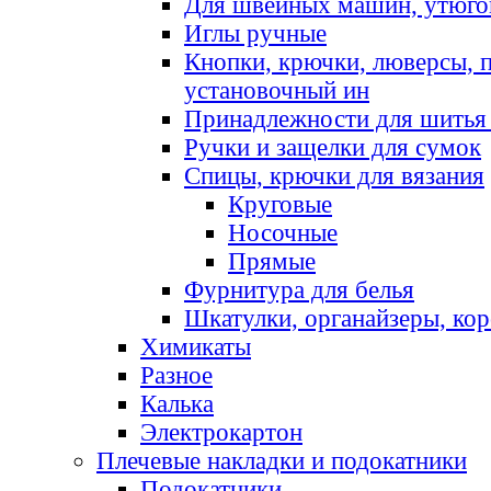
Для швейных машин, утюго
Иглы ручные
Кнопки, крючки, люверсы, 
установочный ин
Принадлежности для шитья 
Ручки и защелки для сумок
Спицы, крючки для вязания
Круговые
Носочные
Прямые
Фурнитура для белья
Шкатулки, органайзеры, кор
Химикаты
Разное
Калька
Электрокартон
Плечевые накладки и подокатники
Подокатники