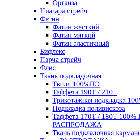
Органза
Ниагара стрейч
Фатин
Фатин жесткий
Фатин мягкий
Фатин элаcтичный
Бифлекс
Парча стрейч
Флис
Ткань подкладочная
Твилл 100%ПЭ
Таффета 190Т / 210Т
Трикотажная подкладка 10
Подкладка поливискоза
Таффета 170Т / 180Т 100%
РАСПРОДАЖА
Ткань подкладочная карман