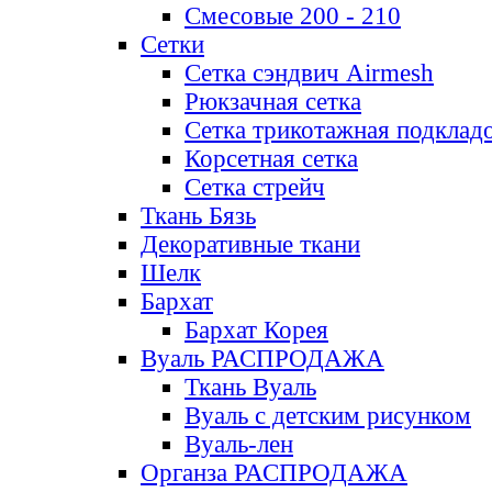
Смесовые 200 - 210
Сетки
Сетка сэндвич Airmesh
Рюкзачная сетка
Сетка трикотажная подклад
Корсетная сетка
Сетка стрейч
Ткань Бязь
Декоративные ткани
Шелк
Бархат
Бархат Корея
Вуаль РАСПРОДАЖА
Ткань Вуаль
Вуаль с детским рисунком
Вуаль-лен
Органза РАСПРОДАЖА