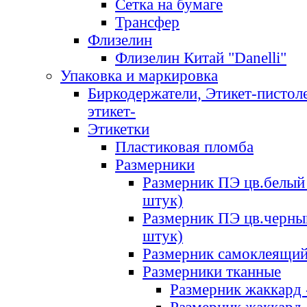
Сетка на бумаге
Трансфер
Флизелин
Флизелин Китай "Danelli"
Упаковка и маркировка
Биркодержатели, Этикет-пистоле
этикет-
Этикетки
Пластиковая пломба
Размерники
Размерник ПЭ цв.белый 
штук)
Размерник ПЭ цв.черны
штук)
Размерник самоклеящи
Размерники тканные
Размерник жаккард 