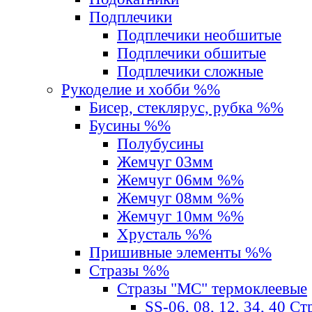
Подплечики
Подплечики необшитые
Подплечики обшитые
Подплечики сложные
Рукоделие и хобби %%
Бисер, стеклярус, рубка %%
Бусины %%
Полубусины
Жемчуг 03мм
Жемчуг 06мм %%
Жемчуг 08мм %%
Жемчуг 10мм %%
Хрусталь %%
Пришивные элементы %%
Стразы %%
Стразы "MС" термоклеевые
SS-06, 08, 12, 34, 40 С