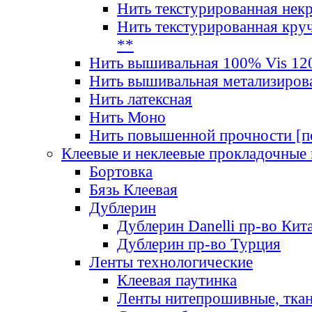
Нить текстурированная нек
Нить текстурированная круч
**
Нить вышивальная 100% Vis 120
Нить вышивальная метализиров
Нить латексная
Нить Моно
Нить повышенной прочности [под
Клеевые и неклеевые прокладочные
Бортовка
Бязь Клеевая
Дублерин
Дублерин Danelli пр-во Кит
Дублерин пр-во Турция
Ленты технологические
Клеевая паутинка
Ленты нитепрошивные, ткан