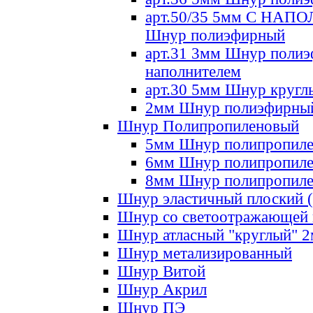
арт.50/35 5мм С НА
Шнур полиэфирный
арт.31 3мм Шнур полиэ
наполнителем
арт.30 5мм Шнур кругл
2мм Шнур полиэфирны
Шнур Полипропиленовый
5мм Шнур полипропил
6мм Шнур полипропил
8мм Шнур полипропил
Шнур эластичный плоский 
Шнур со светоотражающей
Шнур атласный "круглый" 
Шнур метализированный
Шнур Витой
Шнур Акрил
Шнур ПЭ