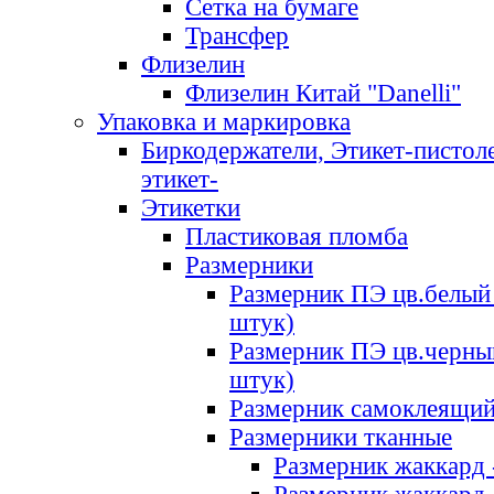
Сетка на бумаге
Трансфер
Флизелин
Флизелин Китай "Danelli"
Упаковка и маркировка
Биркодержатели, Этикет-пистоле
этикет-
Этикетки
Пластиковая пломба
Размерники
Размерник ПЭ цв.белый 
штук)
Размерник ПЭ цв.черны
штук)
Размерник самоклеящи
Размерники тканные
Размерник жаккард 