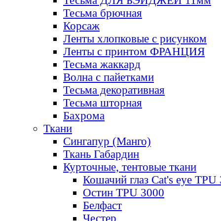
Тесьма ДЛЯ БЭЙДЖЕЙ 11мм
Тесьма брючная
Корсаж
Ленты хлопковые с рисунком
Ленты с принтом ФРАНЦИЯ
Тесьма жаккард
Волна с пайетками
Тесьма декоративная
Тесьма шторная
Бахрома
Ткани
Сингапур (Манго)
Ткань Габардин
Курточные, тентовые ткани
Кошачий глаз Cat's eye TPU
Остин TPU 3000
Белфаст
Честер