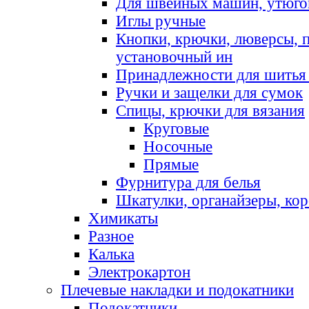
Для швейных машин, утюго
Иглы ручные
Кнопки, крючки, люверсы, 
установочный ин
Принадлежности для шитья 
Ручки и защелки для сумок
Спицы, крючки для вязания
Круговые
Носочные
Прямые
Фурнитура для белья
Шкатулки, органайзеры, кор
Химикаты
Разное
Калька
Электрокартон
Плечевые накладки и подокатники
Подокатники