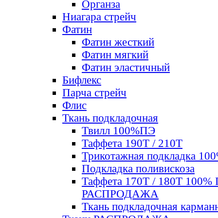
Органза
Ниагара стрейч
Фатин
Фатин жесткий
Фатин мягкий
Фатин элаcтичный
Бифлекс
Парча стрейч
Флис
Ткань подкладочная
Твилл 100%ПЭ
Таффета 190Т / 210Т
Трикотажная подкладка 10
Подкладка поливискоза
Таффета 170Т / 180Т 100%
РАСПРОДАЖА
Ткань подкладочная карман