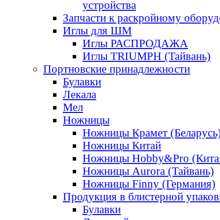
устройства
Запчасти к раскройному обору
Иглы для ШМ
Иглы РАСПРОДАЖА
Иглы TRIUMPH (Тайвань)
Портновские принадлежности
Булавки
Лекала
Мел
Ножницы
Ножницы Крамет (Беларусь
Ножницы Китай
Ножницы Hobby&Pro (Кита
Ножницы Aurora (Тайвань)
Ножницы Finny (Германия)
Продукция в блистерной упаков
Булавки