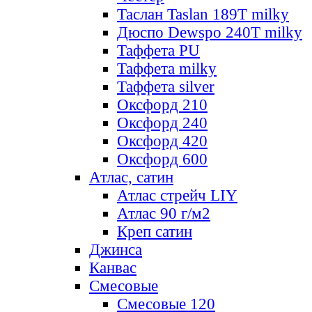
Таслан Taslan 189T milky
Дюспо Dewspo 240T milky
Таффета PU
Таффета milky
Таффета silver
Оксфорд 210
Оксфорд 240
Оксфорд 420
Оксфорд 600
Атлас, сатин
Атлас стрейч LIY
Атлас 90 г/м2
Креп сатин
Джинса
Канвас
Смесовые
Смесовые 120