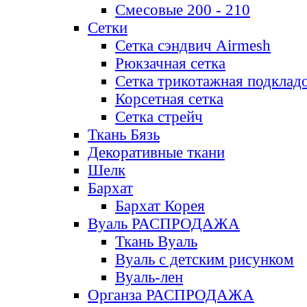
Смесовые 200 - 210
Сетки
Сетка сэндвич Airmesh
Рюкзачная сетка
Сетка трикотажная подклад
Корсетная сетка
Сетка стрейч
Ткань Бязь
Декоративные ткани
Шелк
Бархат
Бархат Корея
Вуаль РАСПРОДАЖА
Ткань Вуаль
Вуаль с детским рисунком
Вуаль-лен
Органза РАСПРОДАЖА