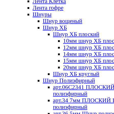
Лента Клетка
Лента гофре
Шнуры
Шнур вощеный
Шнур ХБ
Шнур ХБ плоский
10мм шнур ХБ пло
12мм шнур ХБ пло
14мм шнур ХБ пло
15мм шнур ХБ пло
20мм шнур ХБ пло
Шнур ХБ круглый
Шнур Полиэфирный
арт.06С2341 ПЛОСКИ
полиэфирный
арт.34 7мм ПЛОСКИЙ
полиэфирный
арт.36 5мм Шнур поли