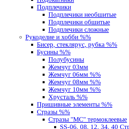
Подплечики
Подплечики необшитые
Подплечики обшитые
Подплечики сложные
Рукоделие и хобби %%
Бисер, стеклярус, рубка %%
Бусины %%
Полубусины
Жемчуг 03мм
Жемчуг 06мм %%
Жемчуг 08мм %%
Жемчуг 10мм %%
Хрусталь %%
Пришивные элементы %%
Стразы %%
Стразы "MС" термоклеевые
SS-06, 08, 12, 34, 40 С