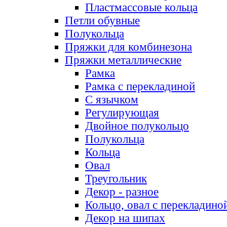
Пластмассовые кольца
Петли обувные
Полукольца
Пряжки для комбинезона
Пряжки металлические
Рамка
Рамка с перекладиной
С язычком
Регулирующая
Двойное полукольцо
Полукольца
Кольца
Овал
Треугольник
Декор - разное
Кольцо, овал с перекладино
Декор на шипах