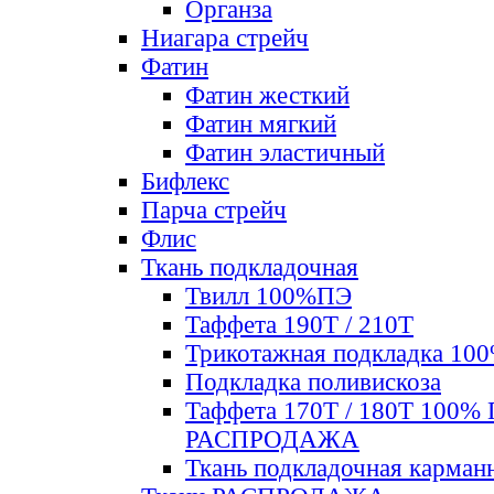
Органза
Ниагара стрейч
Фатин
Фатин жесткий
Фатин мягкий
Фатин элаcтичный
Бифлекс
Парча стрейч
Флис
Ткань подкладочная
Твилл 100%ПЭ
Таффета 190Т / 210Т
Трикотажная подкладка 10
Подкладка поливискоза
Таффета 170Т / 180Т 100%
РАСПРОДАЖА
Ткань подкладочная карман