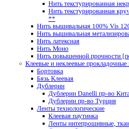
Нить текстурированная нек
Нить текстурированная круч
**
Нить вышивальная 100% Vis 120
Нить вышивальная метализиров
Нить латексная
Нить Моно
Нить повышенной прочности [под
Клеевые и неклеевые прокладочные
Бортовка
Бязь Клеевая
Дублерин
Дублерин Danelli пр-во Кит
Дублерин пр-во Турция
Ленты технологические
Клеевая паутинка
Ленты нитепрошивные, ткан