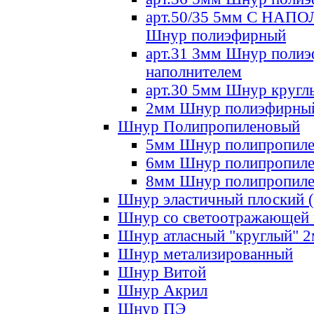
арт.50/35 5мм С НА
Шнур полиэфирный
арт.31 3мм Шнур полиэ
наполнителем
арт.30 5мм Шнур кругл
2мм Шнур полиэфирны
Шнур Полипропиленовый
5мм Шнур полипропил
6мм Шнур полипропил
8мм Шнур полипропил
Шнур эластичный плоский 
Шнур со светоотражающей
Шнур атласный "круглый" 
Шнур метализированный
Шнур Витой
Шнур Акрил
Шнур ПЭ