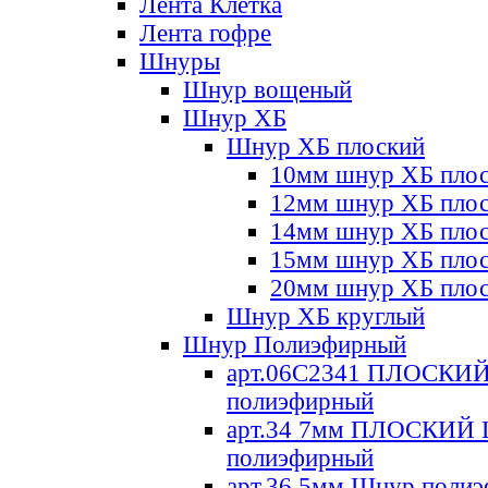
Лента Клетка
Лента гофре
Шнуры
Шнур вощеный
Шнур ХБ
Шнур ХБ плоский
10мм шнур ХБ пло
12мм шнур ХБ пло
14мм шнур ХБ пло
15мм шнур ХБ пло
20мм шнур ХБ пло
Шнур ХБ круглый
Шнур Полиэфирный
арт.06С2341 ПЛОСКИ
полиэфирный
арт.34 7мм ПЛОСКИЙ
полиэфирный
арт.36 5мм Шнур поли