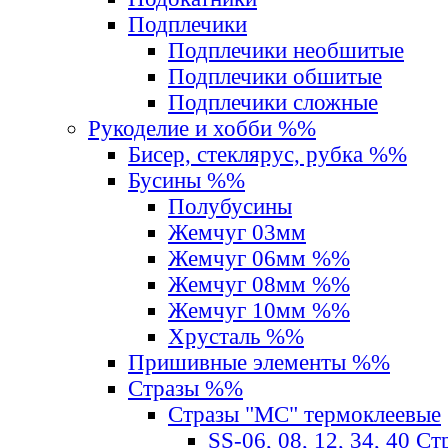
Подплечики
Подплечики необшитые
Подплечики обшитые
Подплечики сложные
Рукоделие и хобби %%
Бисер, стеклярус, рубка %%
Бусины %%
Полубусины
Жемчуг 03мм
Жемчуг 06мм %%
Жемчуг 08мм %%
Жемчуг 10мм %%
Хрусталь %%
Пришивные элементы %%
Стразы %%
Стразы "MС" термоклеевые
SS-06, 08, 12, 34, 40 С