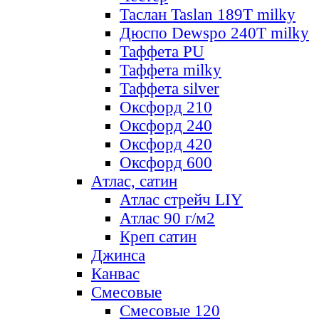
Таслан Taslan 189T milky
Дюспо Dewspo 240T milky
Таффета PU
Таффета milky
Таффета silver
Оксфорд 210
Оксфорд 240
Оксфорд 420
Оксфорд 600
Атлас, сатин
Атлас стрейч LIY
Атлас 90 г/м2
Креп сатин
Джинса
Канвас
Смесовые
Смесовые 120