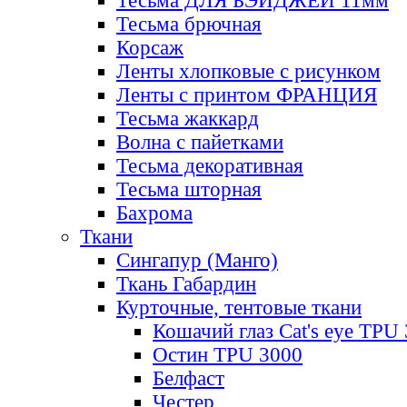
Тесьма ДЛЯ БЭЙДЖЕЙ 11мм
Тесьма брючная
Корсаж
Ленты хлопковые с рисунком
Ленты с принтом ФРАНЦИЯ
Тесьма жаккард
Волна с пайетками
Тесьма декоративная
Тесьма шторная
Бахрома
Ткани
Сингапур (Манго)
Ткань Габардин
Курточные, тентовые ткани
Кошачий глаз Cat's eye TPU
Остин TPU 3000
Белфаст
Честер