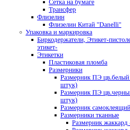
Сетка на бумаге
Трансфер
Флизелин
Флизелин Китай "Danelli"
Упаковка и маркировка
Биркодержатели, Этикет-пистоле
этикет-
Этикетки
Пластиковая пломба
Размерники
Размерник ПЭ цв.белый 
штук)
Размерник ПЭ цв.черны
штук)
Размерник самоклеящи
Размерники тканные
Размерник жаккард 