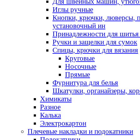
Для швейных машин, утюго
Иглы ручные
Кнопки, крючки, люверсы, 
установочный ин
Принадлежности для шитья 
Ручки и защелки для сумок
Спицы, крючки для вязания
Круговые
Носочные
Прямые
Фурнитура для белья
Шкатулки, органайзеры, кор
Химикаты
Разное
Калька
Электрокартон
Плечевые накладки и подокатники
Подокатники