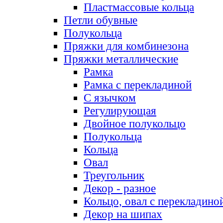
Пластмассовые кольца
Петли обувные
Полукольца
Пряжки для комбинезона
Пряжки металлические
Рамка
Рамка с перекладиной
С язычком
Регулирующая
Двойное полукольцо
Полукольца
Кольца
Овал
Треугольник
Декор - разное
Кольцо, овал с перекладино
Декор на шипах