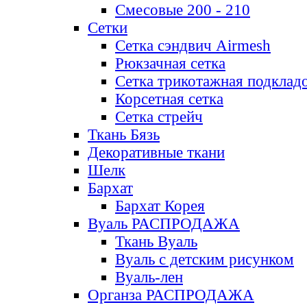
Смесовые 200 - 210
Сетки
Сетка сэндвич Airmesh
Рюкзачная сетка
Сетка трикотажная подклад
Корсетная сетка
Сетка стрейч
Ткань Бязь
Декоративные ткани
Шелк
Бархат
Бархат Корея
Вуаль РАСПРОДАЖА
Ткань Вуаль
Вуаль с детским рисунком
Вуаль-лен
Органза РАСПРОДАЖА