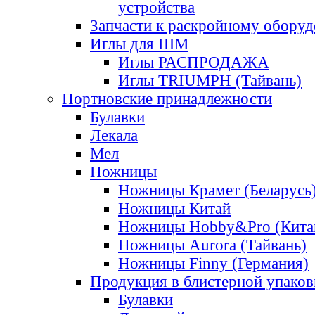
устройства
Запчасти к раскройному обору
Иглы для ШМ
Иглы РАСПРОДАЖА
Иглы TRIUMPH (Тайвань)
Портновские принадлежности
Булавки
Лекала
Мел
Ножницы
Ножницы Крамет (Беларусь
Ножницы Китай
Ножницы Hobby&Pro (Кита
Ножницы Aurora (Тайвань)
Ножницы Finny (Германия)
Продукция в блистерной упаков
Булавки