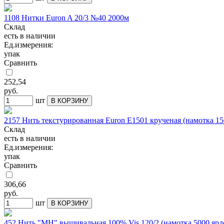
1108 Нитки Euron A 20/3 №40 2000м
Склад
есть в наличии
Ед.измерения:
упак
Сравнить
252,54
руб.
шт
В КОРЗИНУ
2157 Нить текстурированная Euron Е1501 крученая (намотка 15
Склад
есть в наличии
Ед.измерения:
упак
Сравнить
306,66
руб.
шт
В КОРЗИНУ
452 Нить "МН" вышивальная 100% Vis 120/2 (намотка 5000 ярд