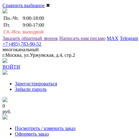
Сравнить выбраное
✖
Пн.-Чт.
9:00-18:00
Пт.
9:00-17:00
Сб.-Вск.
выходной
Заказать обратный звонок
Написать нам письмо
MAX
Telegram
+7 (495) 783-90-52
многоканальный
г.Москва, ул.Уржумская, д.4, стр.2
ВОЙТИ
Зарегистрироваться
Забыли пароль
0
руб.
Посмотреть / изменить заказ
Оформить заказ