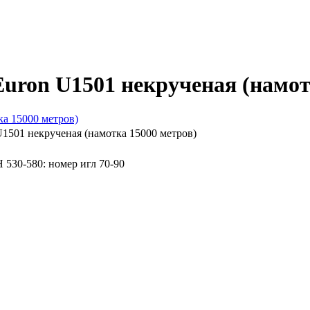
Euron U1501 некрученая (намот
U1501 некрученая (намотка 15000 метров)
Н 530-580: номер игл 70-90