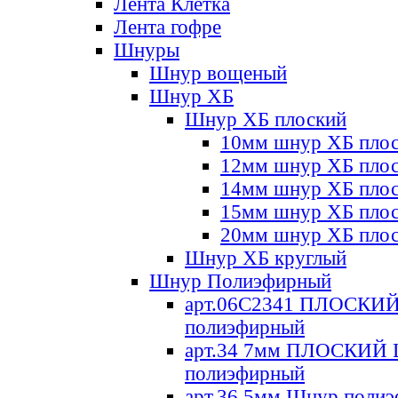
Лента Клетка
Лента гофре
Шнуры
Шнур вощеный
Шнур ХБ
Шнур ХБ плоский
10мм шнур ХБ пло
12мм шнур ХБ пло
14мм шнур ХБ пло
15мм шнур ХБ пло
20мм шнур ХБ пло
Шнур ХБ круглый
Шнур Полиэфирный
арт.06С2341 ПЛОСКИ
полиэфирный
арт.34 7мм ПЛОСКИЙ
полиэфирный
арт.36 5мм Шнур поли