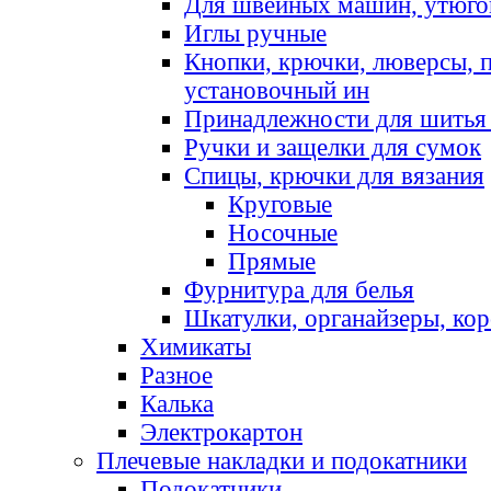
Для швейных машин, утюго
Иглы ручные
Кнопки, крючки, люверсы, 
установочный ин
Принадлежности для шитья 
Ручки и защелки для сумок
Спицы, крючки для вязания
Круговые
Носочные
Прямые
Фурнитура для белья
Шкатулки, органайзеры, кор
Химикаты
Разное
Калька
Электрокартон
Плечевые накладки и подокатники
Подокатники