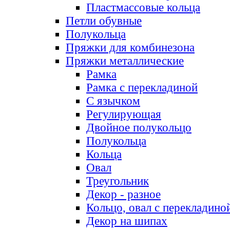
Пластмассовые кольца
Петли обувные
Полукольца
Пряжки для комбинезона
Пряжки металлические
Рамка
Рамка с перекладиной
С язычком
Регулирующая
Двойное полукольцо
Полукольца
Кольца
Овал
Треугольник
Декор - разное
Кольцо, овал с перекладино
Декор на шипах