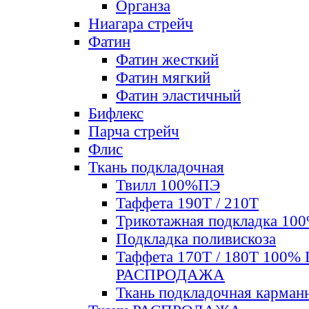
Органза
Ниагара стрейч
Фатин
Фатин жесткий
Фатин мягкий
Фатин элаcтичный
Бифлекс
Парча стрейч
Флис
Ткань подкладочная
Твилл 100%ПЭ
Таффета 190Т / 210Т
Трикотажная подкладка 10
Подкладка поливискоза
Таффета 170Т / 180Т 100%
РАСПРОДАЖА
Ткань подкладочная карман