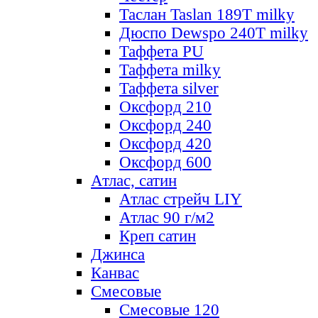
Таслан Taslan 189T milky
Дюспо Dewspo 240T milky
Таффета PU
Таффета milky
Таффета silver
Оксфорд 210
Оксфорд 240
Оксфорд 420
Оксфорд 600
Атлас, сатин
Атлас стрейч LIY
Атлас 90 г/м2
Креп сатин
Джинса
Канвас
Смесовые
Смесовые 120