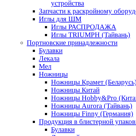
устройства
Запчасти к раскройному обору
Иглы для ШМ
Иглы РАСПРОДАЖА
Иглы TRIUMPH (Тайвань)
Портновские принадлежности
Булавки
Лекала
Мел
Ножницы
Ножницы Крамет (Беларусь
Ножницы Китай
Ножницы Hobby&Pro (Кита
Ножницы Aurora (Тайвань)
Ножницы Finny (Германия)
Продукция в блистерной упаков
Булавки