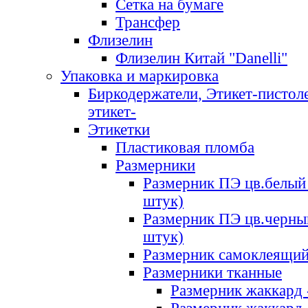
Сетка на бумаге
Трансфер
Флизелин
Флизелин Китай "Danelli"
Упаковка и маркировка
Биркодержатели, Этикет-пистоле
этикет-
Этикетки
Пластиковая пломба
Размерники
Размерник ПЭ цв.белый 
штук)
Размерник ПЭ цв.черны
штук)
Размерник самоклеящи
Размерники тканные
Размерник жаккард 