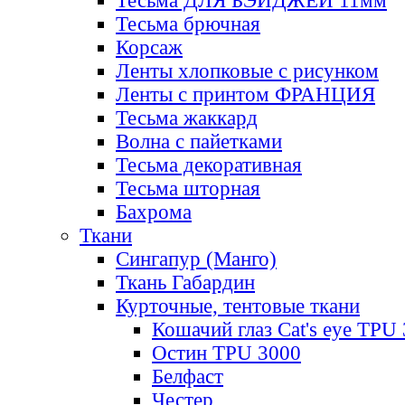
Тесьма ДЛЯ БЭЙДЖЕЙ 11мм
Тесьма брючная
Корсаж
Ленты хлопковые с рисунком
Ленты с принтом ФРАНЦИЯ
Тесьма жаккард
Волна с пайетками
Тесьма декоративная
Тесьма шторная
Бахрома
Ткани
Сингапур (Манго)
Ткань Габардин
Курточные, тентовые ткани
Кошачий глаз Cat's eye TPU
Остин TPU 3000
Белфаст
Честер