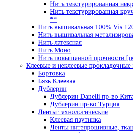
Нить текстурированная нек
Нить текстурированная круч
**
Нить вышивальная 100% Vis 120
Нить вышивальная метализиров
Нить латексная
Нить Моно
Нить повышенной прочности [под
Клеевые и неклеевые прокладочные
Бортовка
Бязь Клеевая
Дублерин
Дублерин Danelli пр-во Кит
Дублерин пр-во Турция
Ленты технологические
Клеевая паутинка
Ленты нитепрошивные, ткан