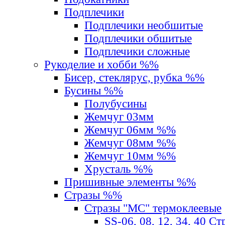
Подплечики
Подплечики необшитые
Подплечики обшитые
Подплечики сложные
Рукоделие и хобби %%
Бисер, стеклярус, рубка %%
Бусины %%
Полубусины
Жемчуг 03мм
Жемчуг 06мм %%
Жемчуг 08мм %%
Жемчуг 10мм %%
Хрусталь %%
Пришивные элементы %%
Стразы %%
Стразы "MС" термоклеевые
SS-06, 08, 12, 34, 40 С