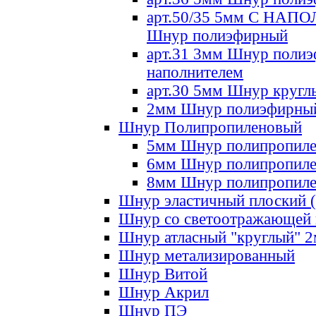
арт.50/35 5мм С НА
Шнур полиэфирный
арт.31 3мм Шнур полиэ
наполнителем
арт.30 5мм Шнур кругл
2мм Шнур полиэфирны
Шнур Полипропиленовый
5мм Шнур полипропил
6мм Шнур полипропил
8мм Шнур полипропил
Шнур эластичный плоский 
Шнур со светоотражающей
Шнур атласный "круглый" 
Шнур метализированный
Шнур Витой
Шнур Акрил
Шнур ПЭ