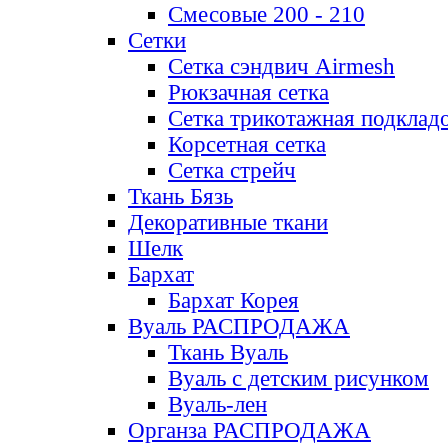
Смесовые 200 - 210
Сетки
Сетка сэндвич Airmesh
Рюкзачная сетка
Сетка трикотажная подклад
Корсетная сетка
Сетка стрейч
Ткань Бязь
Декоративные ткани
Шелк
Бархат
Бархат Корея
Вуаль РАСПРОДАЖА
Ткань Вуаль
Вуаль с детским рисунком
Вуаль-лен
Органза РАСПРОДАЖА