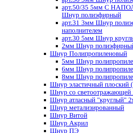
арт.50/35 5мм С НА
Шнур полиэфирный
арт.31 3мм Шнур полиэ
наполнителем
арт.30 5мм Шнур кругл
2мм Шнур полиэфирны
Шнур Полипропиленовый
5мм Шнур полипропил
6мм Шнур полипропил
8мм Шнур полипропил
Шнур эластичный плоский 
Шнур со светоотражающей
Шнур атласный "круглый" 
Шнур метализированный
Шнур Витой
Шнур Акрил
Шнур ПЭ