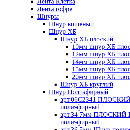
Лента Клетка
Лента гофре
Шнуры
Шнур вощеный
Шнур ХБ
Шнур ХБ плоский
10мм шнур ХБ пло
12мм шнур ХБ пло
14мм шнур ХБ пло
15мм шнур ХБ пло
20мм шнур ХБ пло
Шнур ХБ круглый
Шнур Полиэфирный
арт.06С2341 ПЛОСКИ
полиэфирный
арт.34 7мм ПЛОСКИЙ
полиэфирный
арт.36 5мм Шнур поли