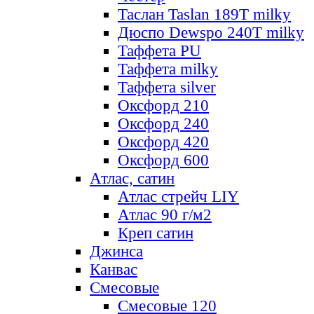
Таслан Taslan 189T milky
Дюспо Dewspo 240T milky
Таффета PU
Таффета milky
Таффета silver
Оксфорд 210
Оксфорд 240
Оксфорд 420
Оксфорд 600
Атлас, сатин
Атлас стрейч LIY
Атлас 90 г/м2
Креп сатин
Джинса
Канвас
Смесовые
Смесовые 120