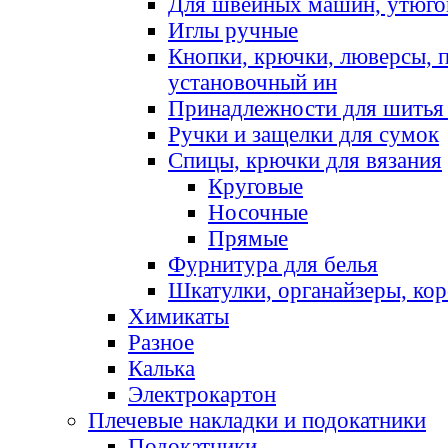
Для швейных машин, утюго
Иглы ручные
Кнопки, крючки, люверсы, 
установочный ин
Принадлежности для шитья 
Ручки и защелки для сумок
Спицы, крючки для вязания
Круговые
Носочные
Прямые
Фурнитура для белья
Шкатулки, органайзеры, кор
Химикаты
Разное
Калька
Электрокартон
Плечевые накладки и подокатники
Подокатники