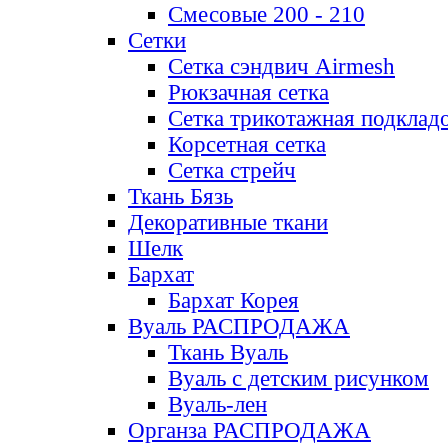
Смесовые 200 - 210
Сетки
Сетка сэндвич Airmesh
Рюкзачная сетка
Сетка трикотажная подклад
Корсетная сетка
Сетка стрейч
Ткань Бязь
Декоративные ткани
Шелк
Бархат
Бархат Корея
Вуаль РАСПРОДАЖА
Ткань Вуаль
Вуаль с детским рисунком
Вуаль-лен
Органза РАСПРОДАЖА