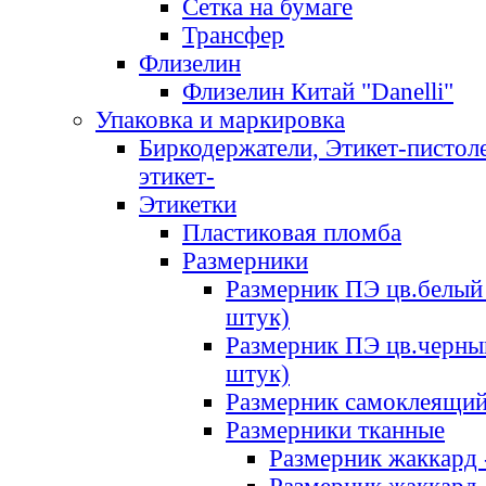
Сетка на бумаге
Трансфер
Флизелин
Флизелин Китай "Danelli"
Упаковка и маркировка
Биркодержатели, Этикет-пистоле
этикет-
Этикетки
Пластиковая пломба
Размерники
Размерник ПЭ цв.белый 
штук)
Размерник ПЭ цв.черны
штук)
Размерник самоклеящи
Размерники тканные
Размерник жаккард 