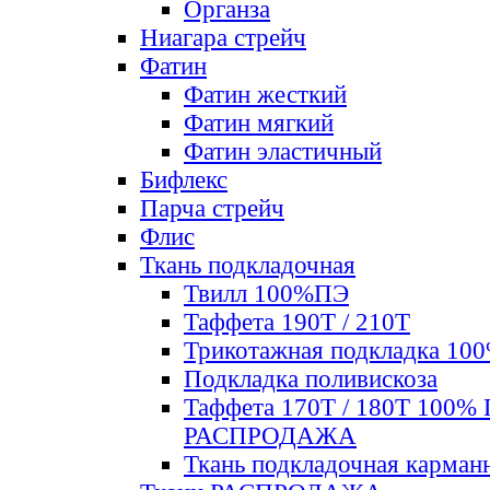
Органза
Ниагара стрейч
Фатин
Фатин жесткий
Фатин мягкий
Фатин элаcтичный
Бифлекс
Парча стрейч
Флис
Ткань подкладочная
Твилл 100%ПЭ
Таффета 190Т / 210Т
Трикотажная подкладка 10
Подкладка поливискоза
Таффета 170Т / 180Т 100%
РАСПРОДАЖА
Ткань подкладочная карман