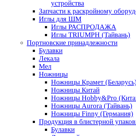
устройства
Запчасти к раскройному обору
Иглы для ШМ
Иглы РАСПРОДАЖА
Иглы TRIUMPH (Тайвань)
Портновские принадлежности
Булавки
Лекала
Мел
Ножницы
Ножницы Крамет (Беларусь
Ножницы Китай
Ножницы Hobby&Pro (Кита
Ножницы Aurora (Тайвань)
Ножницы Finny (Германия)
Продукция в блистерной упаков
Булавки