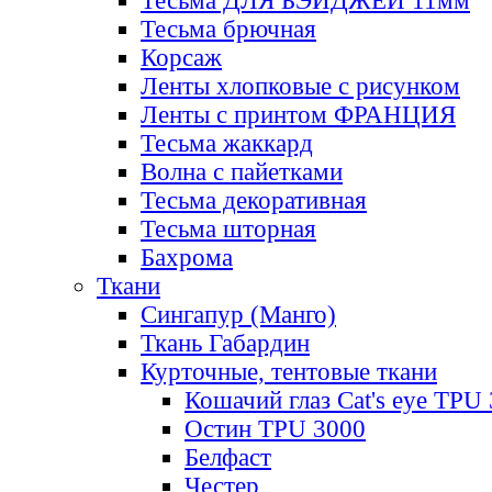
Тесьма ДЛЯ БЭЙДЖЕЙ 11мм
Тесьма брючная
Корсаж
Ленты хлопковые с рисунком
Ленты с принтом ФРАНЦИЯ
Тесьма жаккард
Волна с пайетками
Тесьма декоративная
Тесьма шторная
Бахрома
Ткани
Сингапур (Манго)
Ткань Габардин
Курточные, тентовые ткани
Кошачий глаз Cat's eye TPU
Остин TPU 3000
Белфаст
Честер