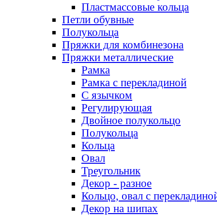
Пластмассовые кольца
Петли обувные
Полукольца
Пряжки для комбинезона
Пряжки металлические
Рамка
Рамка с перекладиной
С язычком
Регулирующая
Двойное полукольцо
Полукольца
Кольца
Овал
Треугольник
Декор - разное
Кольцо, овал с перекладино
Декор на шипах