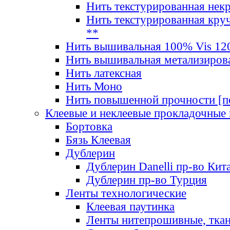
Нить текстурированная нек
Нить текстурированная круч
**
Нить вышивальная 100% Vis 120
Нить вышивальная метализиров
Нить латексная
Нить Моно
Нить повышенной прочности [под
Клеевые и неклеевые прокладочные
Бортовка
Бязь Клеевая
Дублерин
Дублерин Danelli пр-во Кит
Дублерин пр-во Турция
Ленты технологические
Клеевая паутинка
Ленты нитепрошивные, ткан