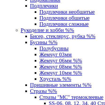
Подплечики
Подплечики необшитые
Подплечики обшитые
Подплечики сложные
Рукоделие и хобби %%
Бисер, стеклярус, рубка %%
Бусины %%
Полубусины
Жемчуг 03мм
Жемчуг 06мм %%
Жемчуг 08мм %%
Жемчуг 10мм %%
Хрусталь %%
Пришивные элементы %%
Стразы %%
Стразы "MС" термоклеевые
SS-06, 08, 12, 34, 40 С