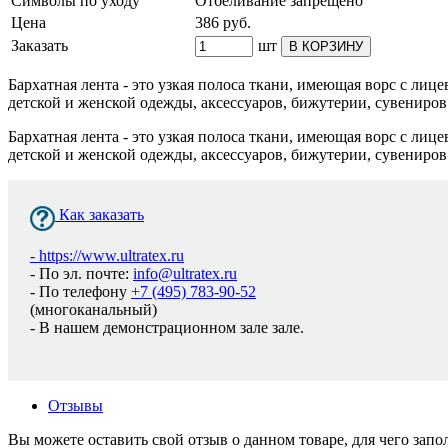
Символы по уходу
Отбеливание запрещено
Цена
386
руб.
Заказать
шт
В КОРЗИНУ
Бархатная лента - это узкая полоса ткани, имеющая ворс с ли
детской и женской одежды, аксессуаров, бижутерии, сувениров
Бархатная лента - это узкая полоса ткани, имеющая ворс с ли
детской и женской одежды, аксессуаров, бижутерии, сувениров
Как заказать
-
https://www.ultratex.ru
- По эл. почте:
info@ultratex.ru
- По телефону
+7 (495) 783-90-52
(многоканальный)
- В нашем демонстрационном зале зале.
Отзывы
Вы можете оставить свой отзыв о данном товаре, для чего за