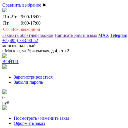
Сравнить выбраное
✖
Пн.-Чт.
9:00-18:00
Пт.
9:00-17:00
Сб.-Вск.
выходной
Заказать обратный звонок
Написать нам письмо
MAX
Telegram
+7 (495) 783-90-52
многоканальный
г.Москва, ул.Уржумская, д.4, стр.2
ВОЙТИ
Зарегистрироваться
Забыли пароль
0
руб.
Посмотреть / изменить заказ
Оформить заказ