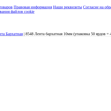
товаров
Правовая информация
Наши реквизиты
Согласие на об
вания файлов cookie
нта Бархатная
|
8548 Лента бархатная 10мм (упаковка 50 ярдов = 