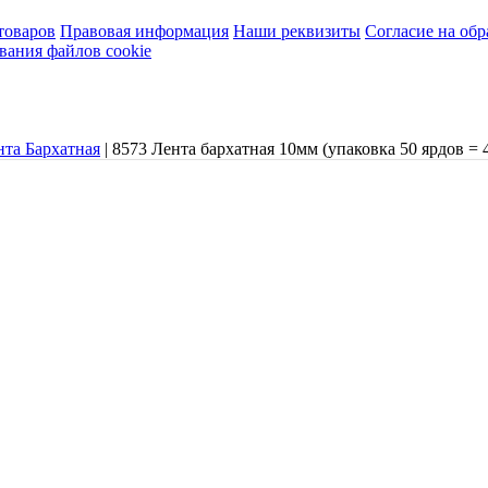
товаров
Правовая информация
Наши реквизиты
Согласие на об
вания файлов cookie
нта Бархатная
|
8573 Лента бархатная 10мм (упаковка 50 ярдов = 