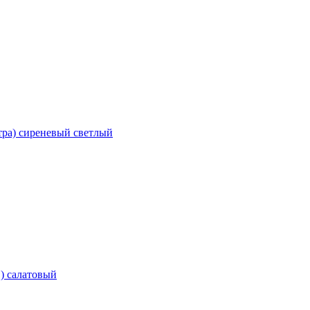
тра) сиреневый светлый
в) салатовый