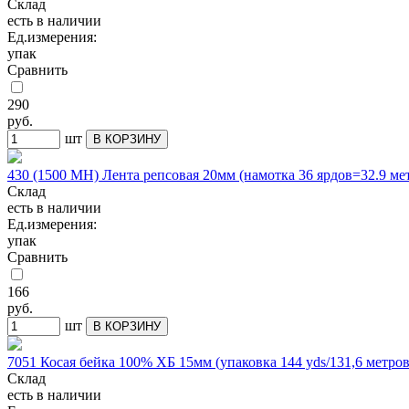
Склад
есть в наличии
Ед.измерения:
упак
Сравнить
290
руб.
шт
В КОРЗИНУ
430 (1500 МН) Лента репсовая 20мм (намотка 36 ярдов=32.9 ме
Склад
есть в наличии
Ед.измерения:
упак
Сравнить
166
руб.
шт
В КОРЗИНУ
7051 Косая бейка 100% ХБ 15мм (упаковка 144 yds/131,6 метро
Склад
есть в наличии