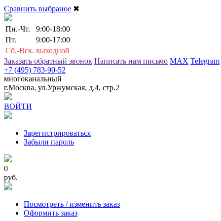
Сравнить выбраное
✖
Пн.-Чт.
9:00-18:00
Пт.
9:00-17:00
Сб.-Вск.
выходной
Заказать обратный звонок
Написать нам письмо
MAX
Telegram
+7 (495) 783-90-52
многоканальный
г.Москва, ул.Уржумская, д.4, стр.2
ВОЙТИ
Зарегистрироваться
Забыли пароль
0
руб.
Посмотреть / изменить заказ
Оформить заказ