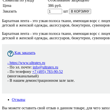
Символы по уходу
Отбеливание запрещено
Цена
386
руб.
Заказать
шт
В КОРЗИНУ
Бархатная лента - это узкая полоса ткани, имеющая ворс с ли
детской и женской одежды, аксессуаров, бижутерии, сувениров
Бархатная лента - это узкая полоса ткани, имеющая ворс с ли
детской и женской одежды, аксессуаров, бижутерии, сувениров
Как заказать
-
https://www.ultratex.ru
- По эл. почте:
info@ultratex.ru
- По телефону
+7 (495) 783-90-52
(многоканальный)
- В нашем демонстрационном зале зале.
Отзывы
Вы можете оставить свой отзыв о данном товаре, для чего за