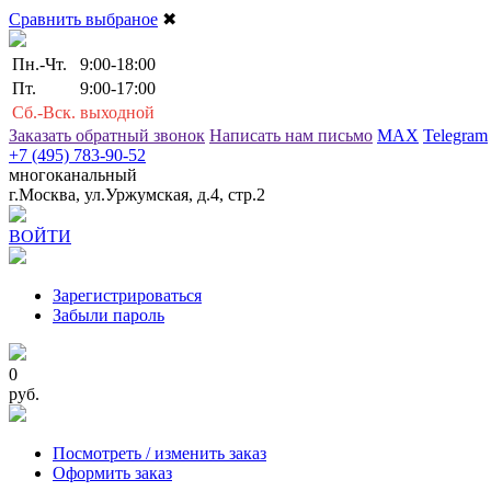
Сравнить выбраное
✖
Пн.-Чт.
9:00-18:00
Пт.
9:00-17:00
Сб.-Вск.
выходной
Заказать обратный звонок
Написать нам письмо
MAX
Telegram
+7 (495) 783-90-52
многоканальный
г.Москва, ул.Уржумская, д.4, стр.2
ВОЙТИ
Зарегистрироваться
Забыли пароль
0
руб.
Посмотреть / изменить заказ
Оформить заказ