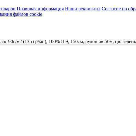
товаров
Правовая информация
Наши реквизиты
Согласие на об
вания файлов cookie
тлас 90г/м2 (135 гр/мп), 100% ПЭ, 150см, рулон ок.50м, цв. зелен