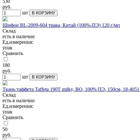
530
руб.
шт
В КОРЗИНУ
Шифон BL-2009-604 трава, Китай (100%-ПЭ) 120 г/мп
Склад
есть в наличии
Ед.измерения:
упак
Сравнить
180
руб.
шт
В КОРЗИНУ
Ткань таффета Taffeta 190T milky, ВО, 100% ПЭ, 150см, 18-405
Склад
есть в наличии
Ед.измерения:
упак
Сравнить
50
руб.