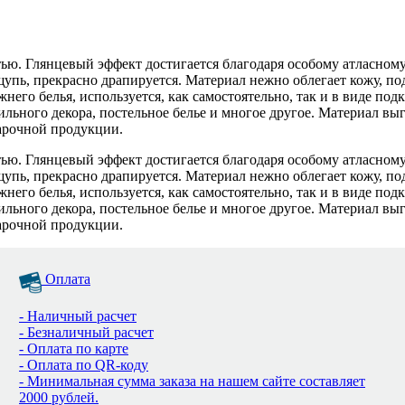
стью. Глянцевый эффект достигается благодаря особому атласно
щупь, прекрасно драпируется. Материал нежно облегает кожу, п
него белья, используется, как самостоятельно, так и в виде по
ильного декора, постельное белье и многое другое. Материал вы
арочной продукции.
стью. Глянцевый эффект достигается благодаря особому атласно
щупь, прекрасно драпируется. Материал нежно облегает кожу, п
него белья, используется, как самостоятельно, так и в виде по
ильного декора, постельное белье и многое другое. Материал вы
арочной продукции.
Оплата
- Наличный расчет
- Безналичный расчет
- Оплата по карте
- Оплата по QR-коду
- Минимальная сумма заказа на нашем сайте составляет
2000 рублей.