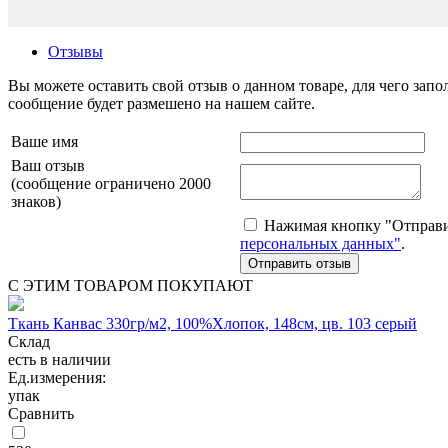
Отзывы
Вы можете оставить свой отзыв о данном товаре, для чего за
сообщение будет размешено на нашем сайте.
Ваше имя
Ваш отзыв
(сообщение ограничено 2000
знаков)
Нажимая кнопку "Отправит
персональных данных"
.
С ЭТИМ ТОВАРОМ ПОКУПАЮТ
Ткань Канвас 330гр/м2, 100%Хлопок, 148см, цв. 103 серый
Склад
есть в наличии
Ед.измерения:
упак
Сравнить