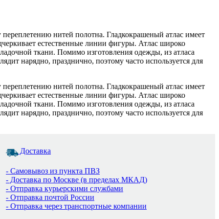
му переплетению нитей полотна. Гладкокрашеный атлас имеет
одчеркивает естественные линии фигуры. Атлас широко
дкладочной ткани. Помимо изготовления одежды, из атласа
глядит нарядно, празднично, поэтому часто используется для
му переплетению нитей полотна. Гладкокрашеный атлас имеет
одчеркивает естественные линии фигуры. Атлас широко
дкладочной ткани. Помимо изготовления одежды, из атласа
глядит нарядно, празднично, поэтому часто используется для
Доставка
- Самовывоз из пункта ПВЗ
- Доставка по Москве (в пределах МКАД)
- Отправка курьерскими службами
- Отправка почтой России
- Отправка через транспортные компании