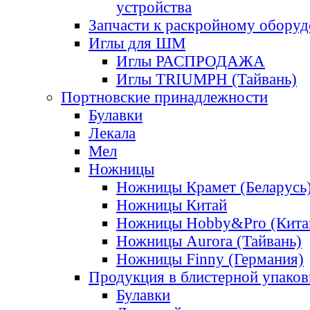
устройства
Запчасти к раскройному обору
Иглы для ШМ
Иглы РАСПРОДАЖА
Иглы TRIUMPH (Тайвань)
Портновские принадлежности
Булавки
Лекала
Мел
Ножницы
Ножницы Крамет (Беларусь
Ножницы Китай
Ножницы Hobby&Pro (Кита
Ножницы Aurora (Тайвань)
Ножницы Finny (Германия)
Продукция в блистерной упаков
Булавки