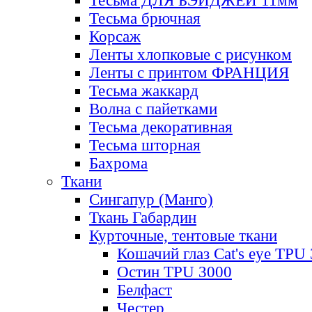
Тесьма ДЛЯ БЭЙДЖЕЙ 11мм
Тесьма брючная
Корсаж
Ленты хлопковые с рисунком
Ленты с принтом ФРАНЦИЯ
Тесьма жаккард
Волна с пайетками
Тесьма декоративная
Тесьма шторная
Бахрома
Ткани
Сингапур (Манго)
Ткань Габардин
Курточные, тентовые ткани
Кошачий глаз Cat's eye TPU
Остин TPU 3000
Белфаст
Честер