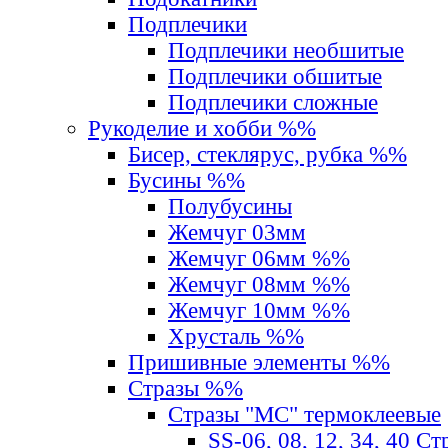
Подплечики
Подплечики необшитые
Подплечики обшитые
Подплечики сложные
Рукоделие и хобби %%
Бисер, стеклярус, рубка %%
Бусины %%
Полубусины
Жемчуг 03мм
Жемчуг 06мм %%
Жемчуг 08мм %%
Жемчуг 10мм %%
Хрусталь %%
Пришивные элементы %%
Стразы %%
Стразы "MС" термоклеевые
SS-06, 08, 12, 34, 40 С