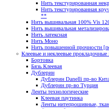
Нить текстурированная нек
Нить текстурированная круч
**
Нить вышивальная 100% Vis 120
Нить вышивальная метализиров
Нить латексная
Нить Моно
Нить повышенной прочности [под
Клеевые и неклеевые прокладочные
Бортовка
Бязь Клеевая
Дублерин
Дублерин Danelli пр-во Кит
Дублерин пр-во Турция
Ленты технологические
Клеевая паутинка
Ленты нитепрошивные, ткан