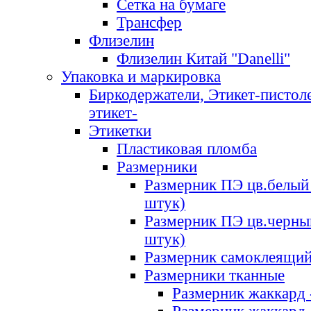
Сетка на бумаге
Трансфер
Флизелин
Флизелин Китай "Danelli"
Упаковка и маркировка
Биркодержатели, Этикет-пистоле
этикет-
Этикетки
Пластиковая пломба
Размерники
Размерник ПЭ цв.белый 
штук)
Размерник ПЭ цв.черны
штук)
Размерник самоклеящи
Размерники тканные
Размерник жаккард 