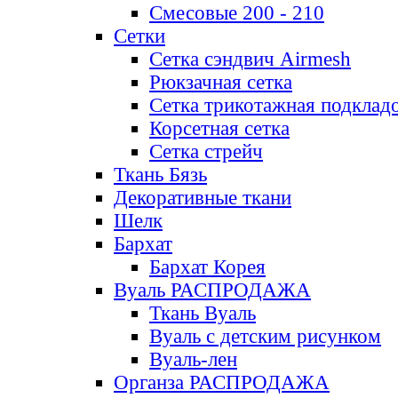
Смесовые 200 - 210
Сетки
Сетка сэндвич Airmesh
Рюкзачная сетка
Сетка трикотажная подклад
Корсетная сетка
Сетка стрейч
Ткань Бязь
Декоративные ткани
Шелк
Бархат
Бархат Корея
Вуаль РАСПРОДАЖА
Ткань Вуаль
Вуаль с детским рисунком
Вуаль-лен
Органза РАСПРОДАЖА