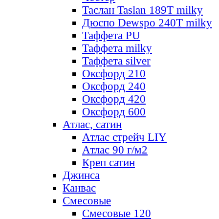
Таслан Taslan 189T milky
Дюспо Dewspo 240T milky
Таффета PU
Таффета milky
Таффета silver
Оксфорд 210
Оксфорд 240
Оксфорд 420
Оксфорд 600
Атлас, сатин
Атлас стрейч LIY
Атлас 90 г/м2
Креп сатин
Джинса
Канвас
Смесовые
Смесовые 120