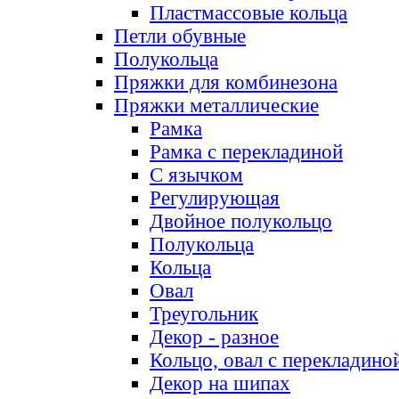
Пластмассовые кольца
Петли обувные
Полукольца
Пряжки для комбинезона
Пряжки металлические
Рамка
Рамка с перекладиной
С язычком
Регулирующая
Двойное полукольцо
Полукольца
Кольца
Овал
Треугольник
Декор - разное
Кольцо, овал с перекладино
Декор на шипах