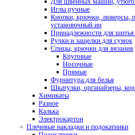
Для швейных машин, утюго
Иглы ручные
Кнопки, крючки, люверсы, 
установочный ин
Принадлежности для шитья 
Ручки и защелки для сумок
Спицы, крючки для вязания
Круговые
Носочные
Прямые
Фурнитура для белья
Шкатулки, органайзеры, кор
Химикаты
Разное
Калька
Электрокартон
Плечевые накладки и подокатники
Подокатники