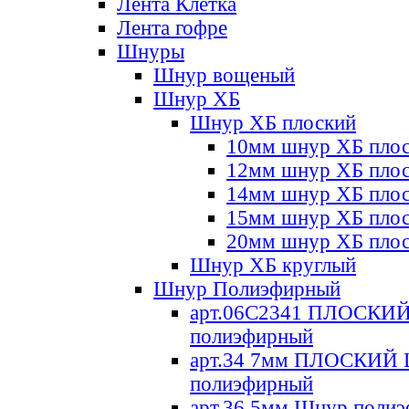
Лента Клетка
Лента гофре
Шнуры
Шнур вощеный
Шнур ХБ
Шнур ХБ плоский
10мм шнур ХБ пло
12мм шнур ХБ пло
14мм шнур ХБ пло
15мм шнур ХБ пло
20мм шнур ХБ пло
Шнур ХБ круглый
Шнур Полиэфирный
арт.06С2341 ПЛОСКИ
полиэфирный
арт.34 7мм ПЛОСКИЙ
полиэфирный
арт.36 5мм Шнур поли