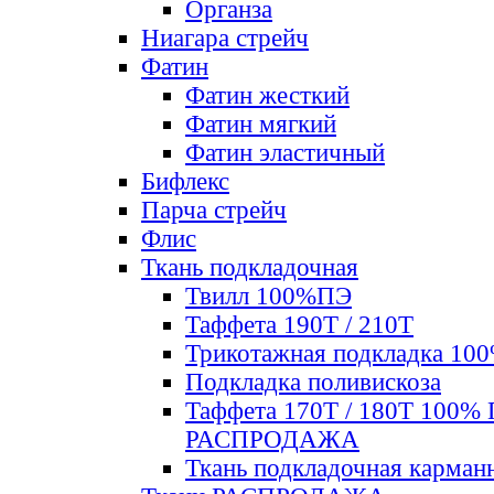
Органза
Ниагара стрейч
Фатин
Фатин жесткий
Фатин мягкий
Фатин элаcтичный
Бифлекс
Парча стрейч
Флис
Ткань подкладочная
Твилл 100%ПЭ
Таффета 190Т / 210Т
Трикотажная подкладка 10
Подкладка поливискоза
Таффета 170Т / 180Т 100%
РАСПРОДАЖА
Ткань подкладочная карман