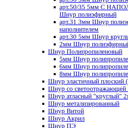
арт.50/35 5мм С НА
Шнур полиэфирный
арт.31 3мм Шнур полиэ
наполнителем
арт.30 5мм Шнур кругл
2мм Шнур полиэфирны
Шнур Полипропиленовый
5мм Шнур полипропил
6мм Шнур полипропил
8мм Шнур полипропил
Шнур эластичный плоский 
Шнур со светоотражающей
Шнур атласный "круглый" 
Шнур метализированный
Шнур Витой
Шнур Акрил
Шнур ПЭ