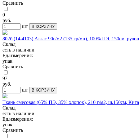
Сравнить
0
руб.
шт
В КОРЗИНУ
802б (14-4103) Атлас 90г/м2 (135 гр/мп), 100% ПЭ, 150см, руло
Склад
есть в наличии
Ед.измерения:
упак
Сравнить
97
руб.
шт
В КОРЗИНУ
Ткань смесовая (65%-ПЭ, 35%-хлопок), 210 г/м2, ш.150см, Кита
Склад
есть в наличии
Ед.измерения:
упак
Сравнить