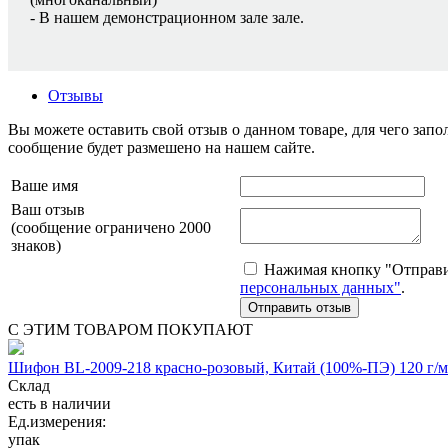
- В нашем демонстрационном зале зале.
Отзывы
Вы можете оставить свой отзыв о данном товаре, для чего за
сообщение будет размешено на нашем сайте.
Ваше имя
Ваш отзыв
(сообщение ограничено 2000
знаков)
Нажимая кнопку "Отправит
персональных данных"
.
С ЭТИМ ТОВАРОМ ПОКУПАЮТ
Шифон BL-2009-218 красно-розовый, Китай (100%-ПЭ) 120 г/
Склад
есть в наличии
Ед.измерения:
упак