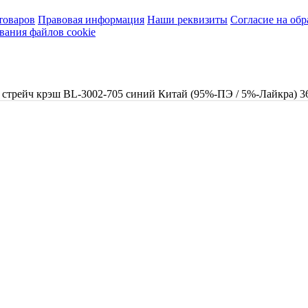
товаров
Правовая информация
Наши реквизиты
Согласие на об
вания файлов cookie
 стрейч крэш BL-3002-705 синий Китай (95%-ПЭ / 5%-Лайкра) 3