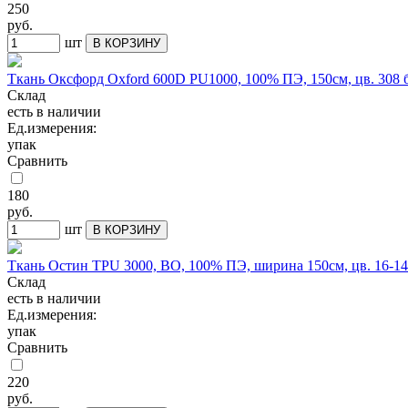
250
руб.
шт
В КОРЗИНУ
Ткань Оксфорд Oxford 600D PU1000, 100% ПЭ, 150см, цв. 308
Склад
есть в наличии
Ед.измерения:
упак
Сравнить
180
руб.
шт
В КОРЗИНУ
Ткань Остин TPU 3000, BO, 100% ПЭ, ширина 150см, цв. 16-1
Склад
есть в наличии
Ед.измерения:
упак
Сравнить
220
руб.