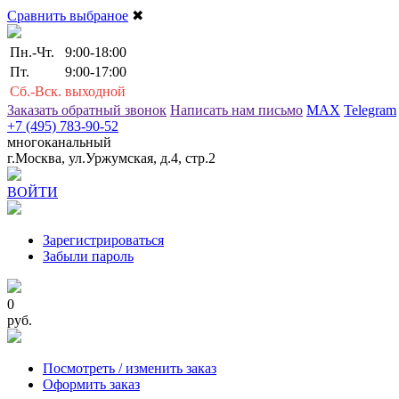
Сравнить выбраное
✖
Пн.-Чт.
9:00-18:00
Пт.
9:00-17:00
Сб.-Вск.
выходной
Заказать обратный звонок
Написать нам письмо
MAX
Telegram
+7 (495) 783-90-52
многоканальный
г.Москва, ул.Уржумская, д.4, стр.2
ВОЙТИ
Зарегистрироваться
Забыли пароль
0
руб.
Посмотреть / изменить заказ
Оформить заказ