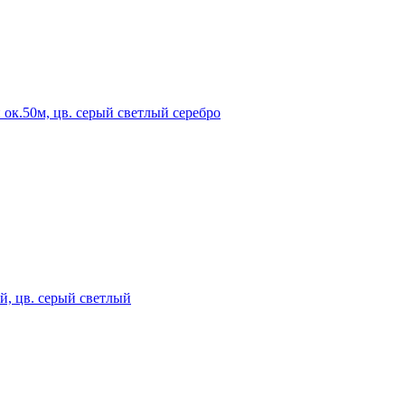
н ок.50м, цв. серый светлый серебро
й, цв. серый светлый