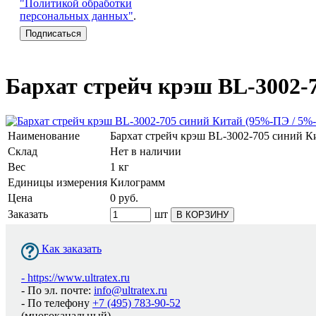
"Политикой обработки
персональных данных"
.
Бархат стрейч крэш BL-3002-
Наименование
Бархат стрейч крэш BL-3002-705 синий К
Склад
Нет в наличии
Вес
1 кг
Единицы измерения
Килограмм
Цена
0
руб.
Заказать
шт
В КОРЗИНУ
Как заказать
-
https://www.ultratex.ru
- По эл. почте:
info@ultratex.ru
- По телефону
+7 (495) 783-90-52
(многоканальный)