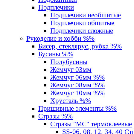
Подплечики
Подплечики необшитые
Подплечики обшитые
Подплечики сложные
Рукоделие и хобби %%
Бисер, стеклярус, рубка %%
Бусины %%
Полубусины
Жемчуг 03мм
Жемчуг 06мм %%
Жемчуг 08мм %%
Жемчуг 10мм %%
Хрусталь %%
Пришивные элементы %%
Стразы %%
Стразы "MС" термоклеевые
SS-06, 08, 12, 34, 40 С