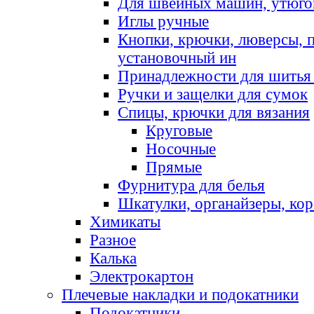
Для швейных машин, утюго
Иглы ручные
Кнопки, крючки, люверсы, 
установочный ин
Принадлежности для шитья 
Ручки и защелки для сумок
Спицы, крючки для вязания
Круговые
Носочные
Прямые
Фурнитура для белья
Шкатулки, органайзеры, кор
Химикаты
Разное
Калька
Электрокартон
Плечевые накладки и подокатники
Подокатники