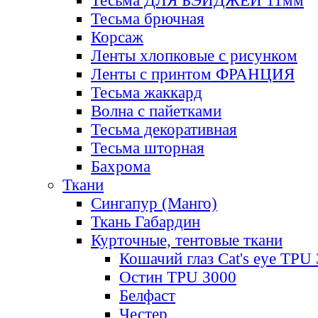
Тесьма ДЛЯ БЭЙДЖЕЙ 11мм
Тесьма брючная
Корсаж
Ленты хлопковые с рисунком
Ленты с принтом ФРАНЦИЯ
Тесьма жаккард
Волна с пайетками
Тесьма декоративная
Тесьма шторная
Бахрома
Ткани
Сингапур (Манго)
Ткань Габардин
Курточные, тентовые ткани
Кошачий глаз Cat's eye TPU
Остин TPU 3000
Белфаст
Честер