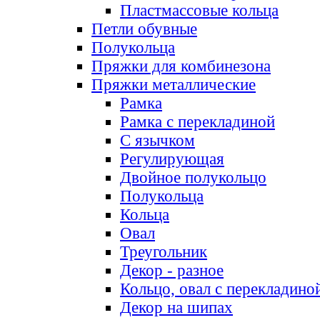
Пластмассовые кольца
Петли обувные
Полукольца
Пряжки для комбинезона
Пряжки металлические
Рамка
Рамка с перекладиной
С язычком
Регулирующая
Двойное полукольцо
Полукольца
Кольца
Овал
Треугольник
Декор - разное
Кольцо, овал с перекладино
Декор на шипах