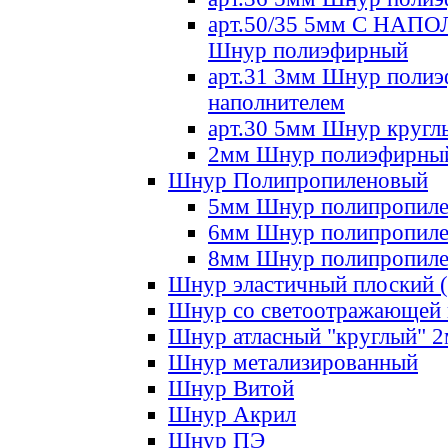
арт.50/35 5мм С НА
Шнур полиэфирный
арт.31 3мм Шнур полиэ
наполнителем
арт.30 5мм Шнур кругл
2мм Шнур полиэфирны
Шнур Полипропиленовый
5мм Шнур полипропил
6мм Шнур полипропил
8мм Шнур полипропил
Шнур эластичный плоский 
Шнур со светоотражающей
Шнур атласный "круглый" 
Шнур метализированный
Шнур Витой
Шнур Акрил
Шнур ПЭ