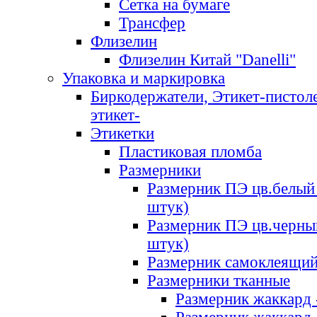
Сетка на бумаге
Трансфер
Флизелин
Флизелин Китай "Danelli"
Упаковка и маркировка
Биркодержатели, Этикет-пистоле
этикет-
Этикетки
Пластиковая пломба
Размерники
Размерник ПЭ цв.белый 
штук)
Размерник ПЭ цв.черны
штук)
Размерник самоклеящи
Размерники тканные
Размерник жаккард 