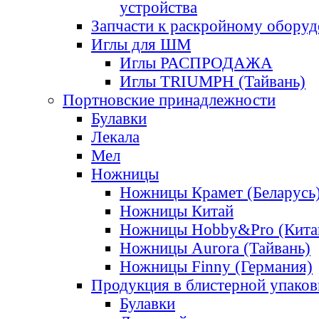
устройства
Запчасти к раскройному обору
Иглы для ШМ
Иглы РАСПРОДАЖА
Иглы TRIUMPH (Тайвань)
Портновские принадлежности
Булавки
Лекала
Мел
Ножницы
Ножницы Крамет (Беларусь
Ножницы Китай
Ножницы Hobby&Pro (Кита
Ножницы Aurora (Тайвань)
Ножницы Finny (Германия)
Продукция в блистерной упаков
Булавки