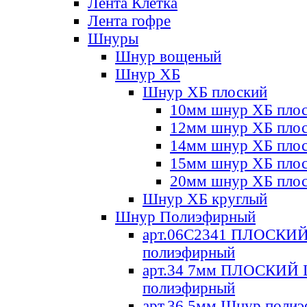
Лента Клетка
Лента гофре
Шнуры
Шнур вощеный
Шнур ХБ
Шнур ХБ плоский
10мм шнур ХБ пло
12мм шнур ХБ пло
14мм шнур ХБ пло
15мм шнур ХБ пло
20мм шнур ХБ пло
Шнур ХБ круглый
Шнур Полиэфирный
арт.06С2341 ПЛОСКИ
полиэфирный
арт.34 7мм ПЛОСКИЙ
полиэфирный
арт.36 5мм Шнур поли