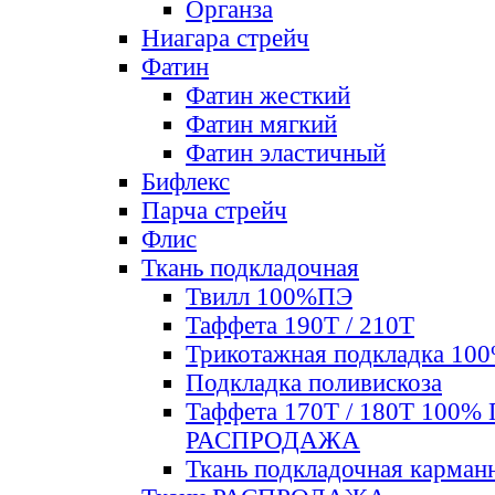
Органза
Ниагара стрейч
Фатин
Фатин жесткий
Фатин мягкий
Фатин элаcтичный
Бифлекс
Парча стрейч
Флис
Ткань подкладочная
Твилл 100%ПЭ
Таффета 190Т / 210Т
Трикотажная подкладка 10
Подкладка поливискоза
Таффета 170Т / 180Т 100%
РАСПРОДАЖА
Ткань подкладочная карман