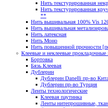
Нить текстурированная нек
Нить текстурированная круч
**
Нить вышивальная 100% Vis 120
Нить вышивальная метализиров
Нить латексная
Нить Моно
Нить повышенной прочности [под
Клеевые и неклеевые прокладочные
Бортовка
Бязь Клеевая
Дублерин
Дублерин Danelli пр-во Кит
Дублерин пр-во Турция
Ленты технологические
Клеевая паутинка
Ленты нитепрошивные, ткан