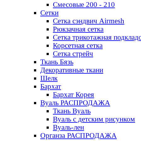
Смесовые 200 - 210
Сетки
Сетка сэндвич Airmesh
Рюкзачная сетка
Сетка трикотажная подклад
Корсетная сетка
Сетка стрейч
Ткань Бязь
Декоративные ткани
Шелк
Бархат
Бархат Корея
Вуаль РАСПРОДАЖА
Ткань Вуаль
Вуаль с детским рисунком
Вуаль-лен
Органза РАСПРОДАЖА