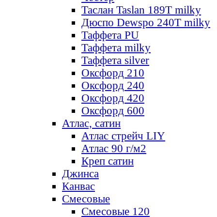
Таслан Taslan 189T milky
Дюспо Dewspo 240T milky
Таффета PU
Таффета milky
Таффета silver
Оксфорд 210
Оксфорд 240
Оксфорд 420
Оксфорд 600
Атлас, сатин
Атлас стрейч LIY
Атлас 90 г/м2
Креп сатин
Джинса
Канвас
Смесовые
Смесовые 120