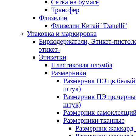
Сетка на бумаге
Трансфер
Флизелин
Флизелин Китай "Danelli"
Упаковка и маркировка
Биркодержатели, Этикет-пистоле
этикет-
Этикетки
Пластиковая пломба
Размерники
Размерник ПЭ цв.белый 
штук)
Размерник ПЭ цв.черны
штук)
Размерник самоклеящи
Размерники тканные
Размерник жаккард 