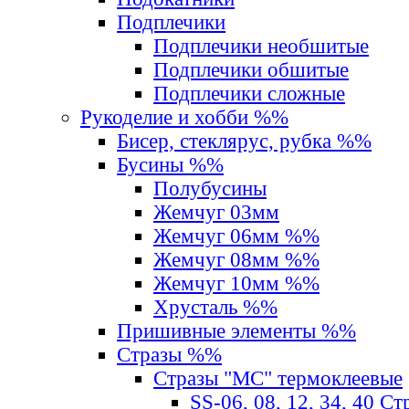
Подплечики
Подплечики необшитые
Подплечики обшитые
Подплечики сложные
Рукоделие и хобби %%
Бисер, стеклярус, рубка %%
Бусины %%
Полубусины
Жемчуг 03мм
Жемчуг 06мм %%
Жемчуг 08мм %%
Жемчуг 10мм %%
Хрусталь %%
Пришивные элементы %%
Стразы %%
Стразы "MС" термоклеевые
SS-06, 08, 12, 34, 40 С