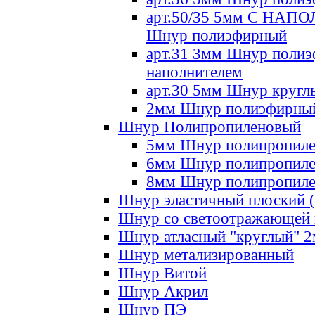
арт.50/35 5мм С НА
Шнур полиэфирный
арт.31 3мм Шнур полиэ
наполнителем
арт.30 5мм Шнур кругл
2мм Шнур полиэфирны
Шнур Полипропиленовый
5мм Шнур полипропил
6мм Шнур полипропил
8мм Шнур полипропил
Шнур эластичный плоский 
Шнур со светоотражающей
Шнур атласный "круглый" 
Шнур метализированный
Шнур Витой
Шнур Акрил
Шнур ПЭ