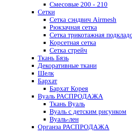
Смесовые 200 - 210
Сетки
Сетка сэндвич Airmesh
Рюкзачная сетка
Сетка трикотажная подклад
Корсетная сетка
Сетка стрейч
Ткань Бязь
Декоративные ткани
Шелк
Бархат
Бархат Корея
Вуаль РАСПРОДАЖА
Ткань Вуаль
Вуаль с детским рисунком
Вуаль-лен
Органза РАСПРОДАЖА