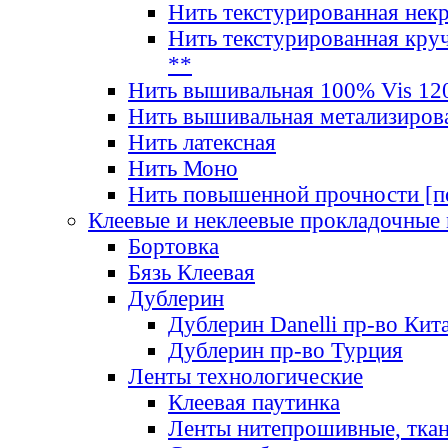
Нить текстурированная нек
Нить текстурированная круч
**
Нить вышивальная 100% Vis 120
Нить вышивальная метализиров
Нить латексная
Нить Моно
Нить повышенной прочности [под
Клеевые и неклеевые прокладочные
Бортовка
Бязь Клеевая
Дублерин
Дублерин Danelli пр-во Кит
Дублерин пр-во Турция
Ленты технологические
Клеевая паутинка
Ленты нитепрошивные, ткан