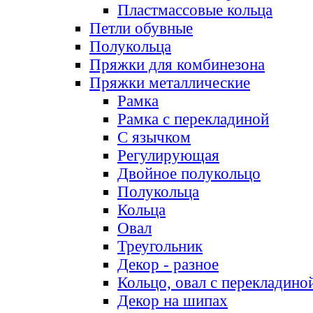
Пластмассовые кольца
Петли обувные
Полукольца
Пряжки для комбинезона
Пряжки металлические
Рамка
Рамка с перекладиной
С язычком
Регулирующая
Двойное полукольцо
Полукольца
Кольца
Овал
Треугольник
Декор - разное
Кольцо, овал с перекладино
Декор на шипах