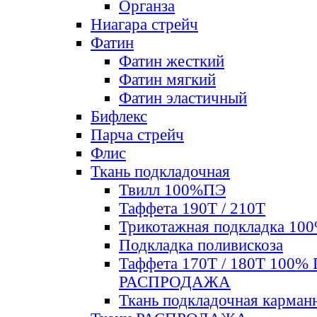
Органза
Ниагара стрейч
Фатин
Фатин жесткий
Фатин мягкий
Фатин элаcтичный
Бифлекс
Парча стрейч
Флис
Ткань подкладочная
Твилл 100%ПЭ
Таффета 190Т / 210Т
Трикотажная подкладка 10
Подкладка поливискоза
Таффета 170Т / 180Т 100%
РАСПРОДАЖА
Ткань подкладочная карман