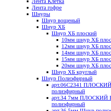
Лента Клетка
Лента гофре
Шнуры
Шнур вощеный
Шнур ХБ
Шнур ХБ плоский
10мм шнур ХБ пло
12мм шнур ХБ пло
14мм шнур ХБ пло
15мм шнур ХБ пло
20мм шнур ХБ пло
Шнур ХБ круглый
Шнур Полиэфирный
арт.06С2341 ПЛОСКИ
полиэфирный
арт.34 7мм ПЛОСКИЙ
полиэфирный
арт.36 5мм Шнур поли