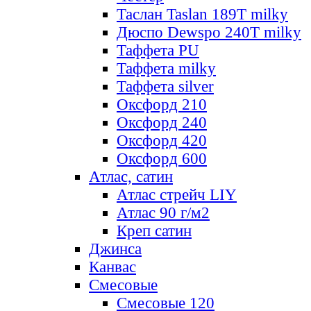
Таслан Taslan 189T milky
Дюспо Dewspo 240T milky
Таффета PU
Таффета milky
Таффета silver
Оксфорд 210
Оксфорд 240
Оксфорд 420
Оксфорд 600
Атлас, сатин
Атлас стрейч LIY
Атлас 90 г/м2
Креп сатин
Джинса
Канвас
Смесовые
Смесовые 120