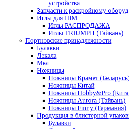
устройства
Запчасти к раскройному обору
Иглы для ШМ
Иглы РАСПРОДАЖА
Иглы TRIUMPH (Тайвань)
Портновские принадлежности
Булавки
Лекала
Мел
Ножницы
Ножницы Крамет (Беларусь
Ножницы Китай
Ножницы Hobby&Pro (Кита
Ножницы Aurora (Тайвань)
Ножницы Finny (Германия)
Продукция в блистерной упаков
Булавки