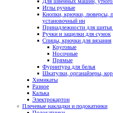
Для швейных машин, утюго
Иглы ручные
Кнопки, крючки, люверсы, 
установочный ин
Принадлежности для шитья 
Ручки и защелки для сумок
Спицы, крючки для вязания
Круговые
Носочные
Прямые
Фурнитура для белья
Шкатулки, органайзеры, кор
Химикаты
Разное
Калька
Электрокартон
Плечевые накладки и подокатники
Подокатники