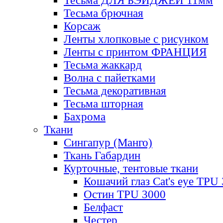
Тесьма ДЛЯ БЭЙДЖЕЙ 11мм
Тесьма брючная
Корсаж
Ленты хлопковые с рисунком
Ленты с принтом ФРАНЦИЯ
Тесьма жаккард
Волна с пайетками
Тесьма декоративная
Тесьма шторная
Бахрома
Ткани
Сингапур (Манго)
Ткань Габардин
Курточные, тентовые ткани
Кошачий глаз Cat's eye TPU
Остин TPU 3000
Белфаст
Честер