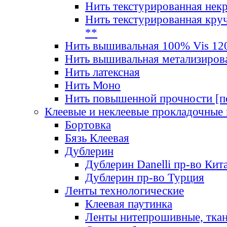
Нить текстурированная нек
Нить текстурированная круч
**
Нить вышивальная 100% Vis 120
Нить вышивальная метализиров
Нить латексная
Нить Моно
Нить повышенной прочности [под
Клеевые и неклеевые прокладочные
Бортовка
Бязь Клеевая
Дублерин
Дублерин Danelli пр-во Кит
Дублерин пр-во Турция
Ленты технологические
Клеевая паутинка
Ленты нитепрошивные, ткан