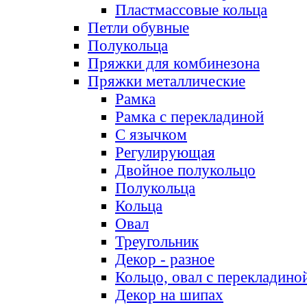
Пластмассовые кольца
Петли обувные
Полукольца
Пряжки для комбинезона
Пряжки металлические
Рамка
Рамка с перекладиной
С язычком
Регулирующая
Двойное полукольцо
Полукольца
Кольца
Овал
Треугольник
Декор - разное
Кольцо, овал с перекладино
Декор на шипах