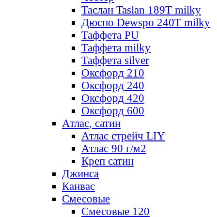
Таслан Taslan 189T milky
Дюспо Dewspo 240T milky
Таффета PU
Таффета milky
Таффета silver
Оксфорд 210
Оксфорд 240
Оксфорд 420
Оксфорд 600
Атлас, сатин
Атлас стрейч LIY
Атлас 90 г/м2
Креп сатин
Джинса
Канвас
Смесовые
Смесовые 120