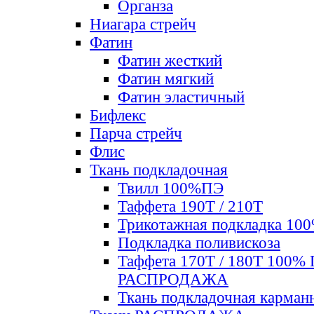
Органза
Ниагара стрейч
Фатин
Фатин жесткий
Фатин мягкий
Фатин элаcтичный
Бифлекс
Парча стрейч
Флис
Ткань подкладочная
Твилл 100%ПЭ
Таффета 190Т / 210Т
Трикотажная подкладка 10
Подкладка поливискоза
Таффета 170Т / 180Т 100%
РАСПРОДАЖА
Ткань подкладочная карман