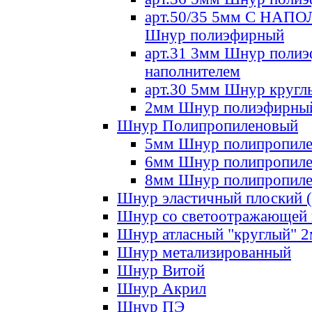
арт.50/35 5мм С НА
Шнур полиэфирный
арт.31 3мм Шнур полиэ
наполнителем
арт.30 5мм Шнур кругл
2мм Шнур полиэфирны
Шнур Полипропиленовый
5мм Шнур полипропил
6мм Шнур полипропил
8мм Шнур полипропил
Шнур эластичный плоский 
Шнур со светоотражающей
Шнур атласный "круглый" 
Шнур метализированный
Шнур Витой
Шнур Акрил
Шнур ПЭ