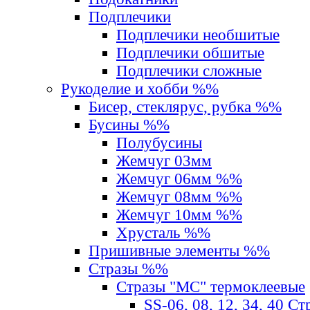
Подплечики
Подплечики необшитые
Подплечики обшитые
Подплечики сложные
Рукоделие и хобби %%
Бисер, стеклярус, рубка %%
Бусины %%
Полубусины
Жемчуг 03мм
Жемчуг 06мм %%
Жемчуг 08мм %%
Жемчуг 10мм %%
Хрусталь %%
Пришивные элементы %%
Стразы %%
Стразы "MС" термоклеевые
SS-06, 08, 12, 34, 40 С