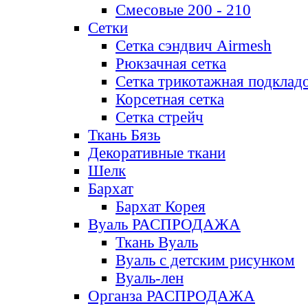
Смесовые 200 - 210
Сетки
Сетка сэндвич Airmesh
Рюкзачная сетка
Сетка трикотажная подклад
Корсетная сетка
Сетка стрейч
Ткань Бязь
Декоративные ткани
Шелк
Бархат
Бархат Корея
Вуаль РАСПРОДАЖА
Ткань Вуаль
Вуаль с детским рисунком
Вуаль-лен
Органза РАСПРОДАЖА