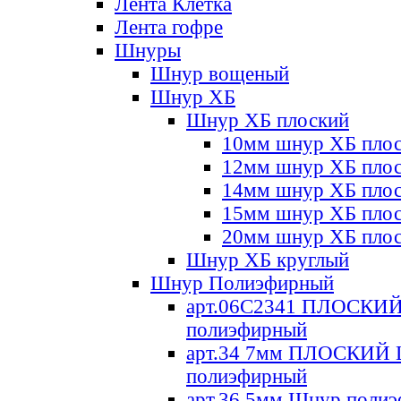
Лента Клетка
Лента гофре
Шнуры
Шнур вощеный
Шнур ХБ
Шнур ХБ плоский
10мм шнур ХБ пло
12мм шнур ХБ пло
14мм шнур ХБ пло
15мм шнур ХБ пло
20мм шнур ХБ пло
Шнур ХБ круглый
Шнур Полиэфирный
арт.06С2341 ПЛОСКИ
полиэфирный
арт.34 7мм ПЛОСКИЙ
полиэфирный
арт.36 5мм Шнур поли