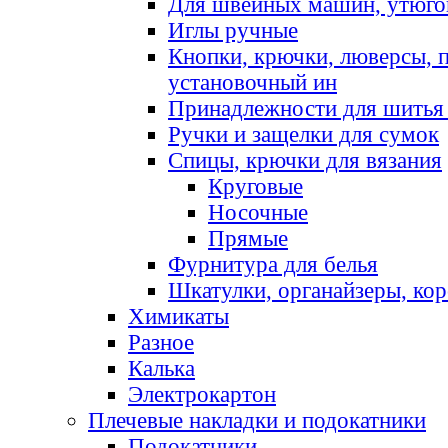
Для швейных машин, утюго
Иглы ручные
Кнопки, крючки, люверсы, 
установочный ин
Принадлежности для шитья 
Ручки и защелки для сумок
Спицы, крючки для вязания
Круговые
Носочные
Прямые
Фурнитура для белья
Шкатулки, органайзеры, кор
Химикаты
Разное
Калька
Электрокартон
Плечевые накладки и подокатники
Подокатники