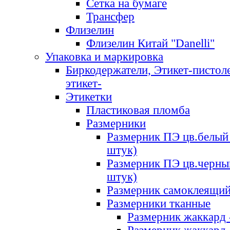
Сетка на бумаге
Трансфер
Флизелин
Флизелин Китай "Danelli"
Упаковка и маркировка
Биркодержатели, Этикет-пистоле
этикет-
Этикетки
Пластиковая пломба
Размерники
Размерник ПЭ цв.белый 
штук)
Размерник ПЭ цв.черны
штук)
Размерник самоклеящи
Размерники тканные
Размерник жаккард 