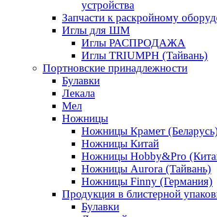
устройства
Запчасти к раскройному обору
Иглы для ШМ
Иглы РАСПРОДАЖА
Иглы TRIUMPH (Тайвань)
Портновские принадлежности
Булавки
Лекала
Мел
Ножницы
Ножницы Крамет (Беларусь
Ножницы Китай
Ножницы Hobby&Pro (Кита
Ножницы Aurora (Тайвань)
Ножницы Finny (Германия)
Продукция в блистерной упаков
Булавки