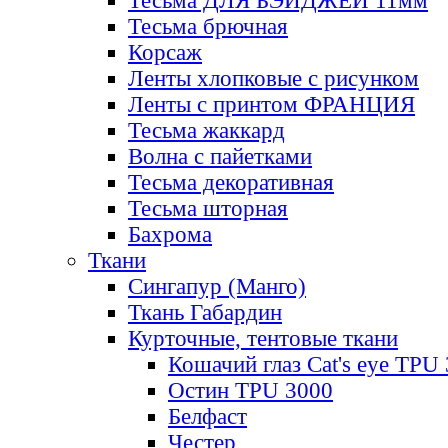
Тесьма ДЛЯ БЭЙДЖЕЙ 11мм
Тесьма брючная
Корсаж
Ленты хлопковые с рисунком
Ленты с принтом ФРАНЦИЯ
Тесьма жаккард
Волна с пайетками
Тесьма декоративная
Тесьма шторная
Бахрома
Ткани
Сингапур (Манго)
Ткань Габардин
Курточные, тентовые ткани
Кошачий глаз Cat's eye TPU
Остин TPU 3000
Белфаст
Честер