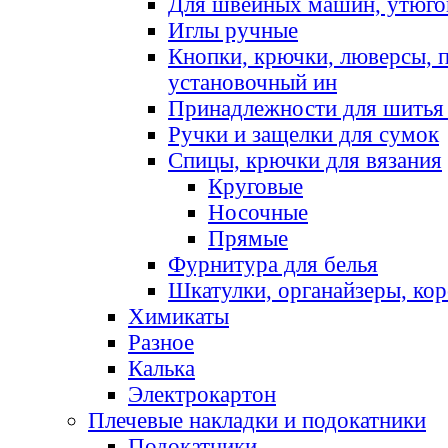
Для швейных машин, утюго
Иглы ручные
Кнопки, крючки, люверсы, 
установочный ин
Принадлежности для шитья 
Ручки и защелки для сумок
Спицы, крючки для вязания
Круговые
Носочные
Прямые
Фурнитура для белья
Шкатулки, органайзеры, кор
Химикаты
Разное
Калька
Электрокартон
Плечевые накладки и подокатники
Подокатники