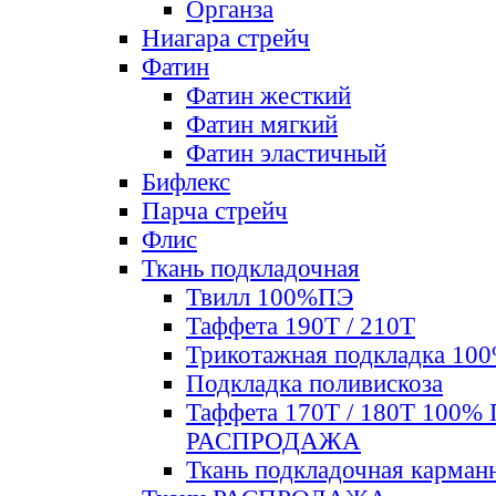
Органза
Ниагара стрейч
Фатин
Фатин жесткий
Фатин мягкий
Фатин элаcтичный
Бифлекс
Парча стрейч
Флис
Ткань подкладочная
Твилл 100%ПЭ
Таффета 190Т / 210Т
Трикотажная подкладка 10
Подкладка поливискоза
Таффета 170Т / 180Т 100%
РАСПРОДАЖА
Ткань подкладочная карман