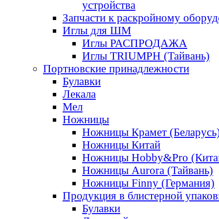
устройства
Запчасти к раскройному обору
Иглы для ШМ
Иглы РАСПРОДАЖА
Иглы TRIUMPH (Тайвань)
Портновские принадлежности
Булавки
Лекала
Мел
Ножницы
Ножницы Крамет (Беларусь
Ножницы Китай
Ножницы Hobby&Pro (Кита
Ножницы Aurora (Тайвань)
Ножницы Finny (Германия)
Продукция в блистерной упаков
Булавки