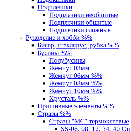
Подплечики
Подплечики необшитые
Подплечики обшитые
Подплечики сложные
Рукоделие и хобби %%
Бисер, стеклярус, рубка %%
Бусины %%
Полубусины
Жемчуг 03мм
Жемчуг 06мм %%
Жемчуг 08мм %%
Жемчуг 10мм %%
Хрусталь %%
Пришивные элементы %%
Стразы %%
Стразы "MС" термоклеевые
SS-06, 08, 12, 34, 40 С