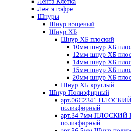
Лента Клетка
Лента гофре
Шнуры
Шнур вощеный
Шнур ХБ
Шнур ХБ плоский
10мм шнур ХБ пло
12мм шнур ХБ пло
14мм шнур ХБ пло
15мм шнур ХБ пло
20мм шнур ХБ пло
Шнур ХБ круглый
Шнур Полиэфирный
арт.06С2341 ПЛОСКИ
полиэфирный
арт.34 7мм ПЛОСКИЙ
полиэфирный
арт.36 5мм Шнур поли