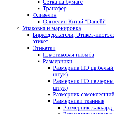
Сетка на бумаге
Трансфер
Флизелин
Флизелин Китай "Danelli"
Упаковка и маркировка
Биркодержатели, Этикет-пистоле
этикет-
Этикетки
Пластиковая пломба
Размерники
Размерник ПЭ цв.белый 
штук)
Размерник ПЭ цв.черны
штук)
Размерник самоклеящи
Размерники тканные
Размерник жаккард 