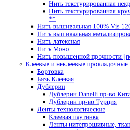
Нить текстурированная нек
Нить текстурированная круч
**
Нить вышивальная 100% Vis 120
Нить вышивальная метализиров
Нить латексная
Нить Моно
Нить повышенной прочности [под
Клеевые и неклеевые прокладочные
Бортовка
Бязь Клеевая
Дублерин
Дублерин Danelli пр-во Кит
Дублерин пр-во Турция
Ленты технологические
Клеевая паутинка
Ленты нитепрошивные, ткан