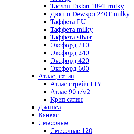
Таслан Taslan 189T milky
Дюспо Dewspo 240T milky
Таффета PU
Таффета milky
Таффета silver
Оксфорд 210
Оксфорд 240
Оксфорд 420
Оксфорд 600
Атлас, сатин
Атлас стрейч LIY
Атлас 90 г/м2
Креп сатин
Джинса
Канвас
Смесовые
Смесовые 120