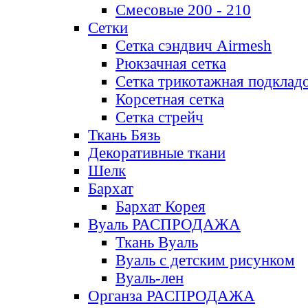
Смесовые 200 - 210
Сетки
Сетка сэндвич Airmesh
Рюкзачная сетка
Сетка трикотажная подклад
Корсетная сетка
Сетка стрейч
Ткань Бязь
Декоративные ткани
Шелк
Бархат
Бархат Корея
Вуаль РАСПРОДАЖА
Ткань Вуаль
Вуаль с детским рисунком
Вуаль-лен
Органза РАСПРОДАЖА