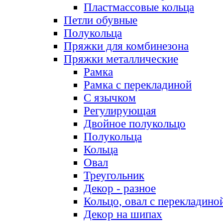
Пластмассовые кольца
Петли обувные
Полукольца
Пряжки для комбинезона
Пряжки металлические
Рамка
Рамка с перекладиной
С язычком
Регулирующая
Двойное полукольцо
Полукольца
Кольца
Овал
Треугольник
Декор - разное
Кольцо, овал с перекладино
Декор на шипах