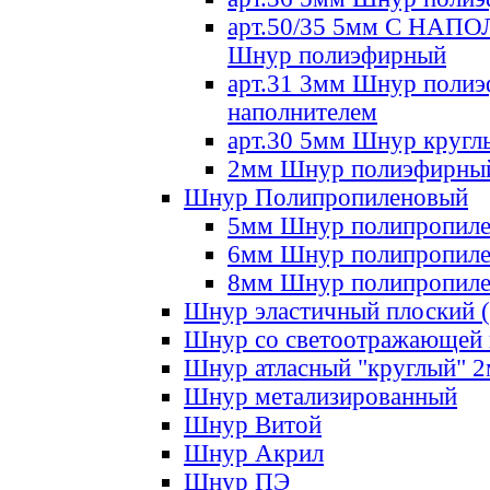
арт.50/35 5мм С НА
Шнур полиэфирный
арт.31 3мм Шнур полиэ
наполнителем
арт.30 5мм Шнур кругл
2мм Шнур полиэфирны
Шнур Полипропиленовый
5мм Шнур полипропил
6мм Шнур полипропил
8мм Шнур полипропил
Шнур эластичный плоский 
Шнур со светоотражающей
Шнур атласный "круглый" 
Шнур метализированный
Шнур Витой
Шнур Акрил
Шнур ПЭ