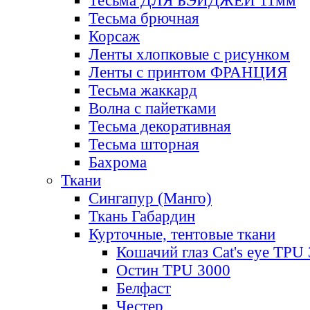
Тесьма ДЛЯ БЭЙДЖЕЙ 11мм
Тесьма брючная
Корсаж
Ленты хлопковые с рисунком
Ленты с принтом ФРАНЦИЯ
Тесьма жаккард
Волна с пайетками
Тесьма декоративная
Тесьма шторная
Бахрома
Ткани
Сингапур (Манго)
Ткань Габардин
Курточные, тентовые ткани
Кошачий глаз Cat's eye TPU
Остин TPU 3000
Белфаст
Честер