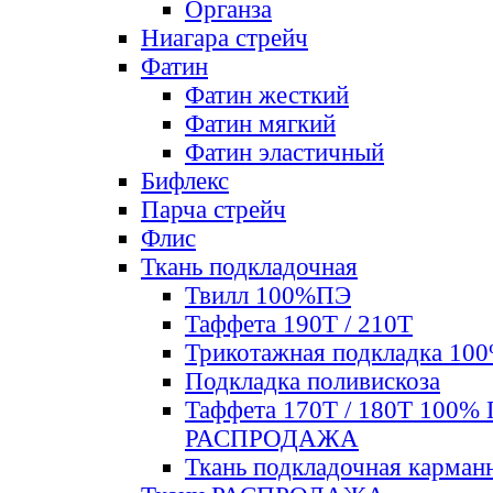
Органза
Ниагара стрейч
Фатин
Фатин жесткий
Фатин мягкий
Фатин элаcтичный
Бифлекс
Парча стрейч
Флис
Ткань подкладочная
Твилл 100%ПЭ
Таффета 190Т / 210Т
Трикотажная подкладка 10
Подкладка поливискоза
Таффета 170Т / 180Т 100%
РАСПРОДАЖА
Ткань подкладочная карман