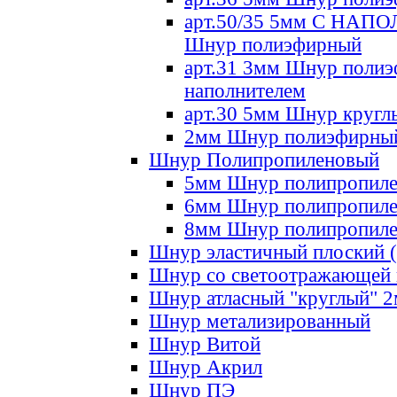
арт.50/35 5мм С НА
Шнур полиэфирный
арт.31 3мм Шнур полиэ
наполнителем
арт.30 5мм Шнур кругл
2мм Шнур полиэфирны
Шнур Полипропиленовый
5мм Шнур полипропил
6мм Шнур полипропил
8мм Шнур полипропил
Шнур эластичный плоский 
Шнур со светоотражающей
Шнур атласный "круглый" 
Шнур метализированный
Шнур Витой
Шнур Акрил
Шнур ПЭ