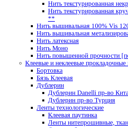
Нить текстурированная нек
Нить текстурированная круч
**
Нить вышивальная 100% Vis 120
Нить вышивальная метализиров
Нить латексная
Нить Моно
Нить повышенной прочности [под
Клеевые и неклеевые прокладочные
Бортовка
Бязь Клеевая
Дублерин
Дублерин Danelli пр-во Кит
Дублерин пр-во Турция
Ленты технологические
Клеевая паутинка
Ленты нитепрошивные, ткан