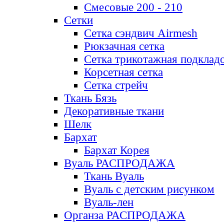
Смесовые 200 - 210
Сетки
Сетка сэндвич Airmesh
Рюкзачная сетка
Сетка трикотажная подклад
Корсетная сетка
Сетка стрейч
Ткань Бязь
Декоративные ткани
Шелк
Бархат
Бархат Корея
Вуаль РАСПРОДАЖА
Ткань Вуаль
Вуаль с детским рисунком
Вуаль-лен
Органза РАСПРОДАЖА