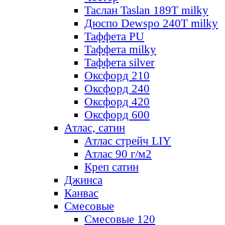
Таслан Taslan 189T milky
Дюспо Dewspo 240T milky
Таффета PU
Таффета milky
Таффета silver
Оксфорд 210
Оксфорд 240
Оксфорд 420
Оксфорд 600
Атлас, сатин
Атлас стрейч LIY
Атлас 90 г/м2
Креп сатин
Джинса
Канвас
Смесовые
Смесовые 120