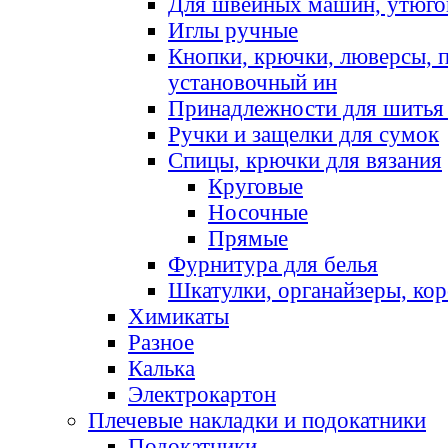
Для швейных машин, утюго
Иглы ручные
Кнопки, крючки, люверсы, 
установочный ин
Принадлежности для шитья 
Ручки и защелки для сумок
Спицы, крючки для вязания
Круговые
Носочные
Прямые
Фурнитура для белья
Шкатулки, органайзеры, кор
Химикаты
Разное
Калька
Электрокартон
Плечевые накладки и подокатники
Подокатники