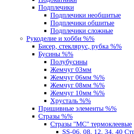
Подплечики
Подплечики необшитые
Подплечики обшитые
Подплечики сложные
Рукоделие и хобби %%
Бисер, стеклярус, рубка %%
Бусины %%
Полубусины
Жемчуг 03мм
Жемчуг 06мм %%
Жемчуг 08мм %%
Жемчуг 10мм %%
Хрусталь %%
Пришивные элементы %%
Стразы %%
Стразы "MС" термоклеевые
SS-06, 08, 12, 34, 40 С