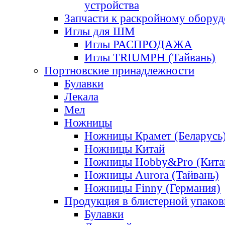
устройства
Запчасти к раскройному обору
Иглы для ШМ
Иглы РАСПРОДАЖА
Иглы TRIUMPH (Тайвань)
Портновские принадлежности
Булавки
Лекала
Мел
Ножницы
Ножницы Крамет (Беларусь
Ножницы Китай
Ножницы Hobby&Pro (Кита
Ножницы Aurora (Тайвань)
Ножницы Finny (Германия)
Продукция в блистерной упаков
Булавки