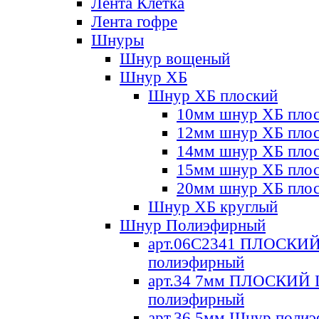
Лента Клетка
Лента гофре
Шнуры
Шнур вощеный
Шнур ХБ
Шнур ХБ плоский
10мм шнур ХБ пло
12мм шнур ХБ пло
14мм шнур ХБ пло
15мм шнур ХБ пло
20мм шнур ХБ пло
Шнур ХБ круглый
Шнур Полиэфирный
арт.06С2341 ПЛОСКИ
полиэфирный
арт.34 7мм ПЛОСКИЙ
полиэфирный
арт.36 5мм Шнур поли