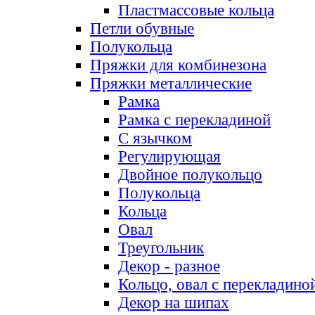
Пластмассовые кольца
Петли обувные
Полукольца
Пряжки для комбинезона
Пряжки металлические
Рамка
Рамка с перекладиной
С язычком
Регулирующая
Двойное полукольцо
Полукольца
Кольца
Овал
Треугольник
Декор - разное
Кольцо, овал с перекладино
Декор на шипах