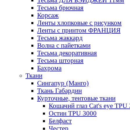
Тесьма ДЛЯ БЭЙДЖЕЙ 11мм
Тесьма брючная
Корсаж
Ленты хлопковые с рисунком
Ленты с принтом ФРАНЦИЯ
Тесьма жаккард
Волна с пайетками
Тесьма декоративная
Тесьма шторная
Бахрома
Ткани
Сингапур (Манго)
Ткань Габардин
Курточные, тентовые ткани
Кошачий глаз Cat's eye TPU
Остин TPU 3000
Белфаст
Честер