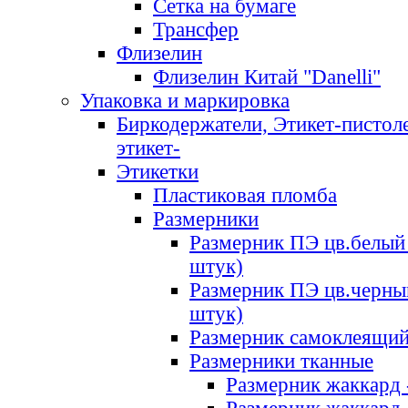
Сетка на бумаге
Трансфер
Флизелин
Флизелин Китай "Danelli"
Упаковка и маркировка
Биркодержатели, Этикет-пистоле
этикет-
Этикетки
Пластиковая пломба
Размерники
Размерник ПЭ цв.белый 
штук)
Размерник ПЭ цв.черны
штук)
Размерник самоклеящи
Размерники тканные
Размерник жаккард 