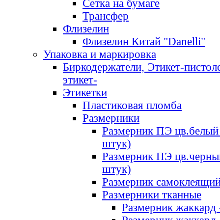
Сетка на бумаге
Трансфер
Флизелин
Флизелин Китай "Danelli"
Упаковка и маркировка
Биркодержатели, Этикет-пистоле
этикет-
Этикетки
Пластиковая пломба
Размерники
Размерник ПЭ цв.белый 
штук)
Размерник ПЭ цв.черны
штук)
Размерник самоклеящи
Размерники тканные
Размерник жаккард 