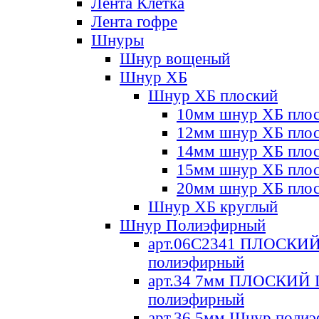
Лента Клетка
Лента гофре
Шнуры
Шнур вощеный
Шнур ХБ
Шнур ХБ плоский
10мм шнур ХБ пло
12мм шнур ХБ пло
14мм шнур ХБ пло
15мм шнур ХБ пло
20мм шнур ХБ пло
Шнур ХБ круглый
Шнур Полиэфирный
арт.06С2341 ПЛОСКИ
полиэфирный
арт.34 7мм ПЛОСКИЙ
полиэфирный
арт.36 5мм Шнур поли