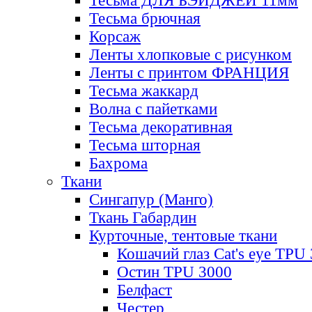
Тесьма ДЛЯ БЭЙДЖЕЙ 11мм
Тесьма брючная
Корсаж
Ленты хлопковые с рисунком
Ленты с принтом ФРАНЦИЯ
Тесьма жаккард
Волна с пайетками
Тесьма декоративная
Тесьма шторная
Бахрома
Ткани
Сингапур (Манго)
Ткань Габардин
Курточные, тентовые ткани
Кошачий глаз Cat's eye TPU
Остин TPU 3000
Белфаст
Честер