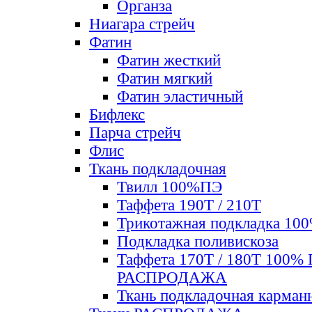
Органза
Ниагара стрейч
Фатин
Фатин жесткий
Фатин мягкий
Фатин элаcтичный
Бифлекс
Парча стрейч
Флис
Ткань подкладочная
Твилл 100%ПЭ
Таффета 190Т / 210Т
Трикотажная подкладка 10
Подкладка поливискоза
Таффета 170Т / 180Т 100%
РАСПРОДАЖА
Ткань подкладочная карман