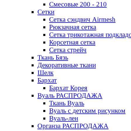
Смесовые 200 - 210
Сетки
Сетка сэндвич Airmesh
Рюкзачная сетка
Сетка трикотажная подклад
Корсетная сетка
Сетка стрейч
Ткань Бязь
Декоративные ткани
Шелк
Бархат
Бархат Корея
Вуаль РАСПРОДАЖА
Ткань Вуаль
Вуаль с детским рисунком
Вуаль-лен
Органза РАСПРОДАЖА