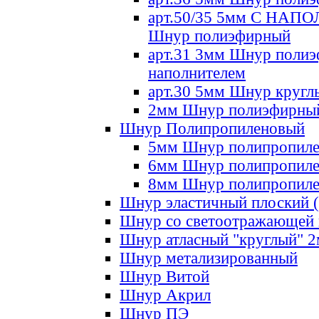
арт.50/35 5мм С НА
Шнур полиэфирный
арт.31 3мм Шнур полиэ
наполнителем
арт.30 5мм Шнур кругл
2мм Шнур полиэфирны
Шнур Полипропиленовый
5мм Шнур полипропил
6мм Шнур полипропил
8мм Шнур полипропил
Шнур эластичный плоский 
Шнур со светоотражающей
Шнур атласный "круглый" 
Шнур метализированный
Шнур Витой
Шнур Акрил
Шнур ПЭ