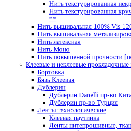
Нить текстурированная нек
Нить текстурированная круч
**
Нить вышивальная 100% Vis 120
Нить вышивальная метализиров
Нить латексная
Нить Моно
Нить повышенной прочности [под
Клеевые и неклеевые прокладочные
Бортовка
Бязь Клеевая
Дублерин
Дублерин Danelli пр-во Кит
Дублерин пр-во Турция
Ленты технологические
Клеевая паутинка
Ленты нитепрошивные, ткан