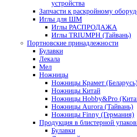
устройства
Запчасти к раскройному обору
Иглы для ШМ
Иглы РАСПРОДАЖА
Иглы TRIUMPH (Тайвань)
Портновские принадлежности
Булавки
Лекала
Мел
Ножницы
Ножницы Крамет (Беларусь
Ножницы Китай
Ножницы Hobby&Pro (Кита
Ножницы Aurora (Тайвань)
Ножницы Finny (Германия)
Продукция в блистерной упаков
Булавки