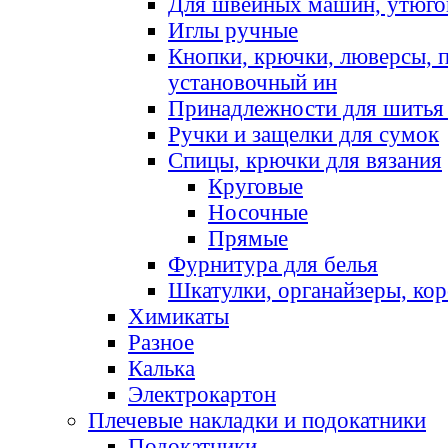
Для швейных машин, утюго
Иглы ручные
Кнопки, крючки, люверсы, 
установочный ин
Принадлежности для шитья 
Ручки и защелки для сумок
Спицы, крючки для вязания
Круговые
Носочные
Прямые
Фурнитура для белья
Шкатулки, органайзеры, кор
Химикаты
Разное
Калька
Электрокартон
Плечевые накладки и подокатники
Подокатники