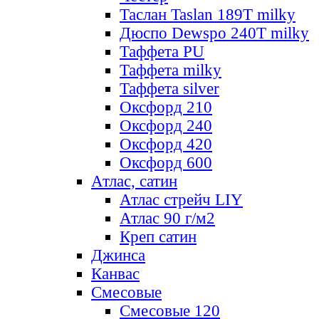
Таслан Taslan 189T milky
Дюспо Dewspo 240T milky
Таффета PU
Таффета milky
Таффета silver
Оксфорд 210
Оксфорд 240
Оксфорд 420
Оксфорд 600
Атлас, сатин
Атлас стрейч LIY
Атлас 90 г/м2
Креп сатин
Джинса
Канвас
Смесовые
Смесовые 120