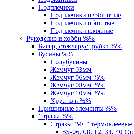
Подплечики
Подплечики необшитые
Подплечики обшитые
Подплечики сложные
Рукоделие и хобби %%
Бисер, стеклярус, рубка %%
Бусины %%
Полубусины
Жемчуг 03мм
Жемчуг 06мм %%
Жемчуг 08мм %%
Жемчуг 10мм %%
Хрусталь %%
Пришивные элементы %%
Стразы %%
Стразы "MС" термоклеевые
SS-06, 08, 12, 34, 40 С