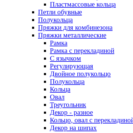
Пластмассовые кольца
Петли обувные
Полукольца
Пряжки для комбинезона
Пряжки металлические
Рамка
Рамка с перекладиной
С язычком
Регулирующая
Двойное полукольцо
Полукольца
Кольца
Овал
Треугольник
Декор - разное
Кольцо, овал с перекладино
Декор на шипах