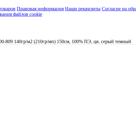
товаров
Правовая информация
Наши реквизиты
Согласие на об
вания файлов cookie
0-809 140гр/м2 (210гр/мп) 150см, 100% ПЭ, цв. серый темный