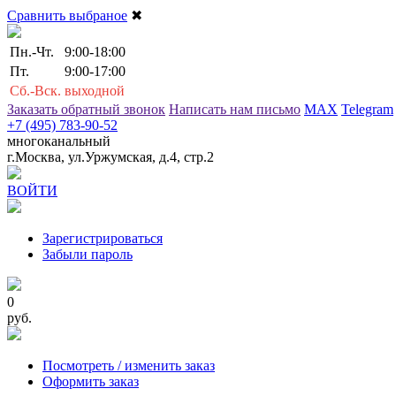
Сравнить выбраное
✖
Пн.-Чт.
9:00-18:00
Пт.
9:00-17:00
Сб.-Вск.
выходной
Заказать обратный звонок
Написать нам письмо
MAX
Telegram
+7 (495) 783-90-52
многоканальный
г.Москва, ул.Уржумская, д.4, стр.2
ВОЙТИ
Зарегистрироваться
Забыли пароль
0
руб.
Посмотреть / изменить заказ
Оформить заказ