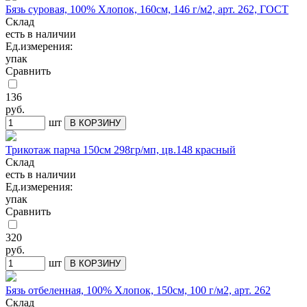
Бязь суровая, 100% Хлопок, 160см, 146 г/м2, арт. 262, ГОСТ
Склад
есть в наличии
Ед.измерения:
упак
Сравнить
136
руб.
шт
В КОРЗИНУ
Трикотаж парча 150см 298гр/мп, цв.148 красный
Склад
есть в наличии
Ед.измерения:
упак
Сравнить
320
руб.
шт
В КОРЗИНУ
Бязь отбеленная, 100% Хлопок, 150см, 100 г/м2, арт. 262
Склад