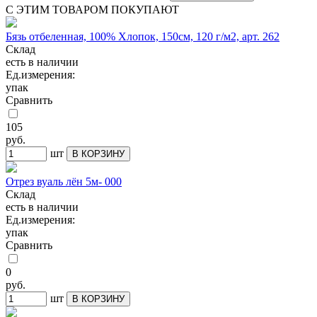
С ЭТИМ ТОВАРОМ ПОКУПАЮТ
Бязь отбеленная, 100% Хлопок, 150см, 120 г/м2, арт. 262
Склад
есть в наличии
Ед.измерения:
упак
Сравнить
105
руб.
шт
В КОРЗИНУ
Отрез вуаль лён 5м- 000
Склад
есть в наличии
Ед.измерения:
упак
Сравнить
0
руб.
шт
В КОРЗИНУ