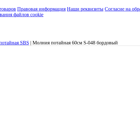
товаров
Правовая информация
Наши реквизиты
Согласие на об
вания файлов cookie
потайная SBS
|
Молния потайная 60см S-048 бордовый