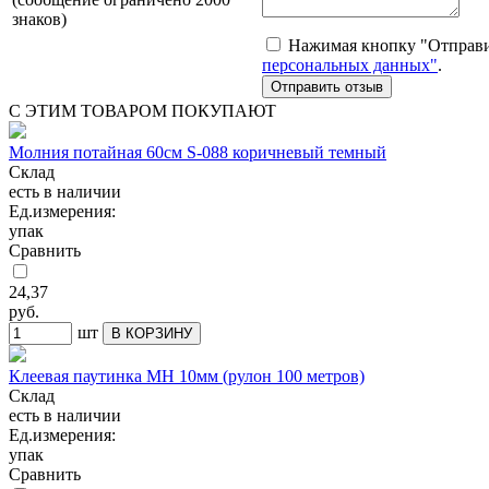
знаков)
Нажимая кнопку "Отправит
персональных данных"
.
С ЭТИМ ТОВАРОМ ПОКУПАЮТ
Молния потайная 60см S-088 коричневый темный
Склад
есть в наличии
Ед.измерения:
упак
Сравнить
24,37
руб.
шт
В КОРЗИНУ
Клеевая паутинка МН 10мм (рулон 100 метров)
Склад
есть в наличии
Ед.измерения:
упак
Сравнить