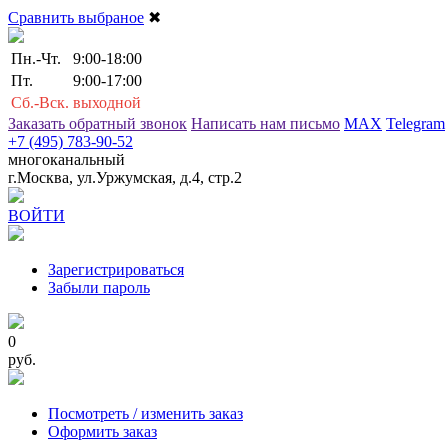
Сравнить выбраное
✖
Пн.-Чт.
9:00-18:00
Пт.
9:00-17:00
Сб.-Вск.
выходной
Заказать обратный звонок
Написать нам письмо
MAX
Telegram
+7 (495) 783-90-52
многоканальный
г.Москва, ул.Уржумская, д.4, стр.2
ВОЙТИ
Зарегистрироваться
Забыли пароль
0
руб.
Посмотреть / изменить заказ
Оформить заказ