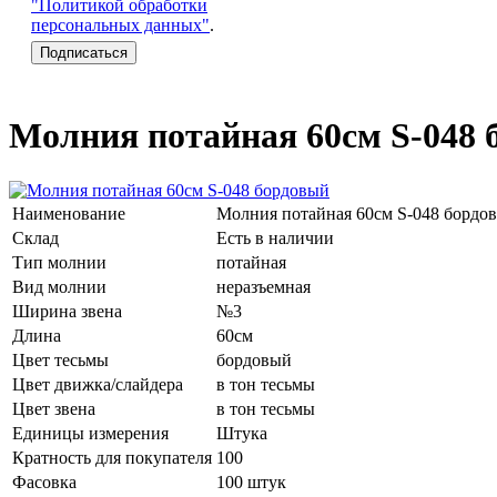
"Политикой обработки
персональных данных"
.
Молния потайная 60см S-048 
Наименование
Молния потайная 60см S-048 бордо
Склад
Есть в наличии
Тип молнии
потайная
Вид молнии
неразъемная
Ширина звена
№3
Длина
60см
Цвет тесьмы
бордовый
Цвет движка/слайдера
в тон тесьмы
Цвет звена
в тон тесьмы
Единицы измерения
Штука
Кратность для покупателя
100
Фасовка
100 штук