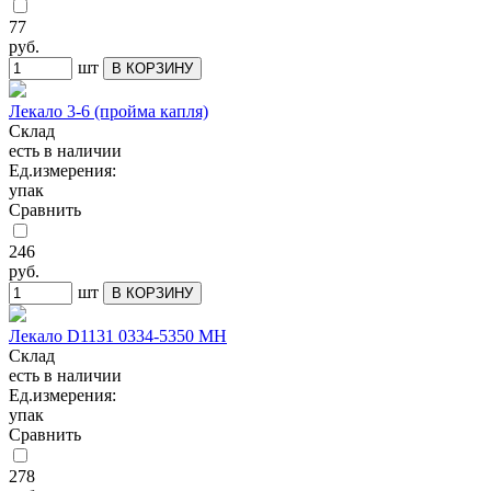
77
руб.
шт
В КОРЗИНУ
Лекало 3-6 (пройма капля)
Склад
есть в наличии
Ед.измерения:
упак
Сравнить
246
руб.
шт
В КОРЗИНУ
Лекало D1131 0334-5350 МН
Склад
есть в наличии
Ед.измерения:
упак
Сравнить
278