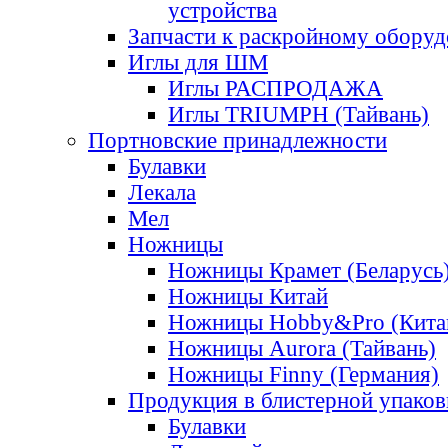
устройства
Запчасти к раскройному обору
Иглы для ШМ
Иглы РАСПРОДАЖА
Иглы TRIUMPH (Тайвань)
Портновские принадлежности
Булавки
Лекала
Мел
Ножницы
Ножницы Крамет (Беларусь
Ножницы Китай
Ножницы Hobby&Pro (Кита
Ножницы Aurora (Тайвань)
Ножницы Finny (Германия)
Продукция в блистерной упаков
Булавки