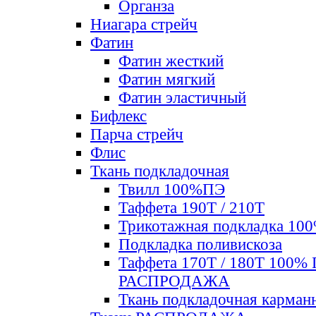
Органза
Ниагара стрейч
Фатин
Фатин жесткий
Фатин мягкий
Фатин элаcтичный
Бифлекс
Парча стрейч
Флис
Ткань подкладочная
Твилл 100%ПЭ
Таффета 190Т / 210Т
Трикотажная подкладка 10
Подкладка поливискоза
Таффета 170Т / 180Т 100%
РАСПРОДАЖА
Ткань подкладочная карман