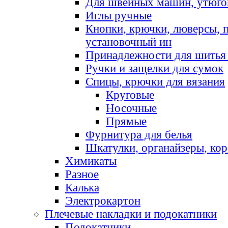
Для швейных машин, утюго
Иглы ручные
Кнопки, крючки, люверсы, 
установочный ин
Принадлежности для шитья 
Ручки и защелки для сумок
Спицы, крючки для вязания
Круговые
Носочные
Прямые
Фурнитура для белья
Шкатулки, органайзеры, кор
Химикаты
Разное
Калька
Электрокартон
Плечевые накладки и подокатники
Подокатники