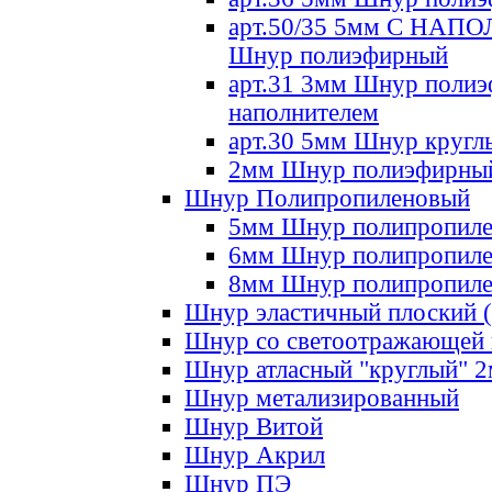
арт.50/35 5мм С НА
Шнур полиэфирный
арт.31 3мм Шнур полиэ
наполнителем
арт.30 5мм Шнур кругл
2мм Шнур полиэфирны
Шнур Полипропиленовый
5мм Шнур полипропил
6мм Шнур полипропил
8мм Шнур полипропил
Шнур эластичный плоский 
Шнур со светоотражающей
Шнур атласный "круглый" 
Шнур метализированный
Шнур Витой
Шнур Акрил
Шнур ПЭ