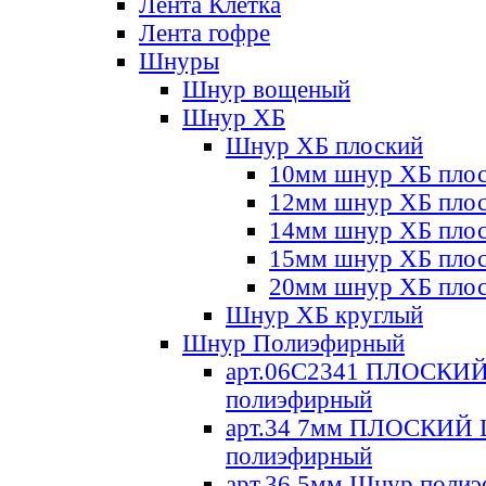
Лента Клетка
Лента гофре
Шнуры
Шнур вощеный
Шнур ХБ
Шнур ХБ плоский
10мм шнур ХБ пло
12мм шнур ХБ пло
14мм шнур ХБ пло
15мм шнур ХБ пло
20мм шнур ХБ пло
Шнур ХБ круглый
Шнур Полиэфирный
арт.06С2341 ПЛОСКИ
полиэфирный
арт.34 7мм ПЛОСКИЙ
полиэфирный
арт.36 5мм Шнур поли