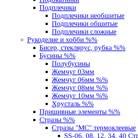
Подплечики
Подплечики необшитые
Подплечики обшитые
Подплечики сложные
Рукоделие и хобби %%
Бисер, стеклярус, рубка %%
Бусины %%
Полубусины
Жемчуг 03мм
Жемчуг 06мм %%
Жемчуг 08мм %%
Жемчуг 10мм %%
Хрусталь %%
Пришивные элементы %%
Стразы %%
Стразы "MС" термоклеевые
SS-06, 08, 12, 34, 40 С