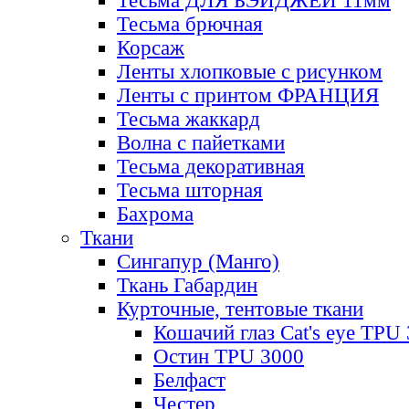
Тесьма ДЛЯ БЭЙДЖЕЙ 11мм
Тесьма брючная
Корсаж
Ленты хлопковые с рисунком
Ленты с принтом ФРАНЦИЯ
Тесьма жаккард
Волна с пайетками
Тесьма декоративная
Тесьма шторная
Бахрома
Ткани
Сингапур (Манго)
Ткань Габардин
Курточные, тентовые ткани
Кошачий глаз Cat's eye TPU
Остин TPU 3000
Белфаст
Честер