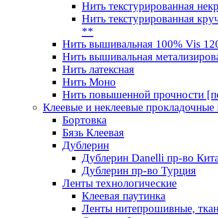
Нить текстурированная нек
Нить текстурированная круч
**
Нить вышивальная 100% Vis 120
Нить вышивальная метализиров
Нить латексная
Нить Моно
Нить повышенной прочности [под
Клеевые и неклеевые прокладочные
Бортовка
Бязь Клеевая
Дублерин
Дублерин Danelli пр-во Кит
Дублерин пр-во Турция
Ленты технологические
Клеевая паутинка
Ленты нитепрошивные, ткан