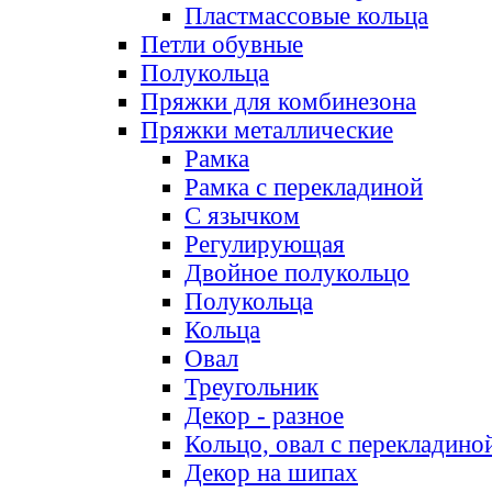
Пластмассовые кольца
Петли обувные
Полукольца
Пряжки для комбинезона
Пряжки металлические
Рамка
Рамка с перекладиной
С язычком
Регулирующая
Двойное полукольцо
Полукольца
Кольца
Овал
Треугольник
Декор - разное
Кольцо, овал с перекладино
Декор на шипах