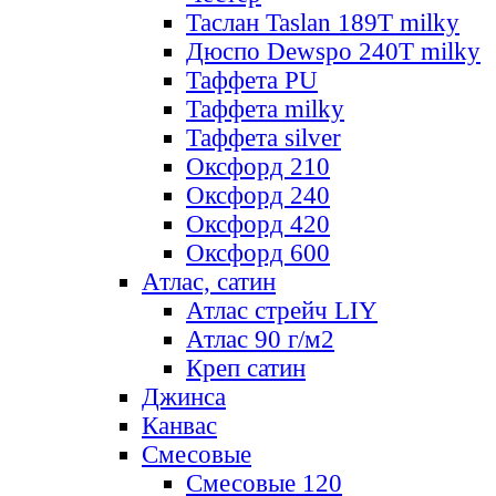
Таслан Taslan 189T milky
Дюспо Dewspo 240T milky
Таффета PU
Таффета milky
Таффета silver
Оксфорд 210
Оксфорд 240
Оксфорд 420
Оксфорд 600
Атлас, сатин
Атлас стрейч LIY
Атлас 90 г/м2
Креп сатин
Джинса
Канвас
Смесовые
Смесовые 120