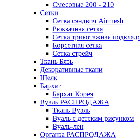
Смесовые 200 - 210
Сетки
Сетка сэндвич Airmesh
Рюкзачная сетка
Сетка трикотажная подклад
Корсетная сетка
Сетка стрейч
Ткань Бязь
Декоративные ткани
Шелк
Бархат
Бархат Корея
Вуаль РАСПРОДАЖА
Ткань Вуаль
Вуаль с детским рисунком
Вуаль-лен
Органза РАСПРОДАЖА