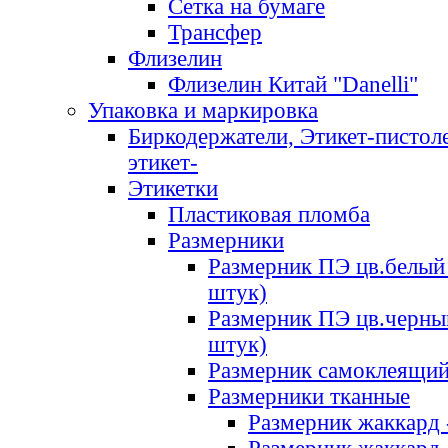
Сетка на бумаге
Трансфер
Флизелин
Флизелин Китай "Danelli"
Упаковка и маркировка
Биркодержатели, Этикет-пистоле
этикет-
Этикетки
Пластиковая пломба
Размерники
Размерник ПЭ цв.белый 
штук)
Размерник ПЭ цв.черны
штук)
Размерник самоклеящи
Размерники тканные
Размерник жаккард 