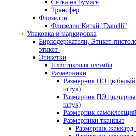
Сетка на бумаге
Трансфер
Флизелин
Флизелин Китай "Danelli"
Упаковка и маркировка
Биркодержатели, Этикет-пистоле
этикет-
Этикетки
Пластиковая пломба
Размерники
Размерник ПЭ цв.белый 
штук)
Размерник ПЭ цв.черны
штук)
Размерник самоклеящи
Размерники тканные
Размерник жаккард 