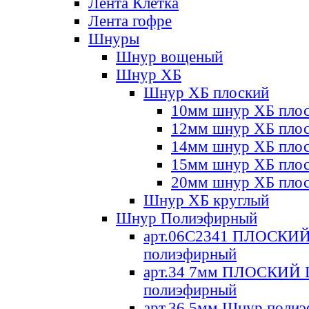
Лента Клетка
Лента гофре
Шнуры
Шнур вощеный
Шнур ХБ
Шнур ХБ плоский
10мм шнур ХБ пло
12мм шнур ХБ пло
14мм шнур ХБ пло
15мм шнур ХБ пло
20мм шнур ХБ пло
Шнур ХБ круглый
Шнур Полиэфирный
арт.06С2341 ПЛОСКИ
полиэфирный
арт.34 7мм ПЛОСКИЙ
полиэфирный
арт.36 5мм Шнур поли