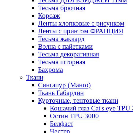
Тесьма ДЛЯ БЭЙДЖЕЙ 11мм
Тесьма брючная
Корсаж
Ленты хлопковые с рисунком
Ленты с принтом ФРАНЦИЯ
Тесьма жаккард
Волна с пайетками
Тесьма декоративная
Тесьма шторная
Бахрома
Ткани
Сингапур (Манго)
Ткань Габардин
Курточные, тентовые ткани
Кошачий глаз Cat's eye TPU
Остин TPU 3000
Белфаст
Честер