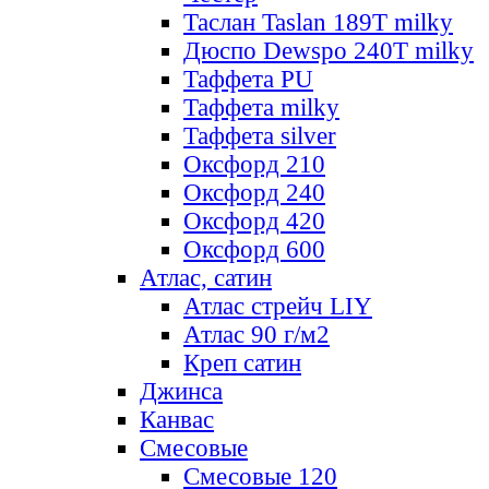
Таслан Taslan 189T milky
Дюспо Dewspo 240T milky
Таффета PU
Таффета milky
Таффета silver
Оксфорд 210
Оксфорд 240
Оксфорд 420
Оксфорд 600
Атлас, сатин
Атлас стрейч LIY
Атлас 90 г/м2
Креп сатин
Джинса
Канвас
Смесовые
Смесовые 120