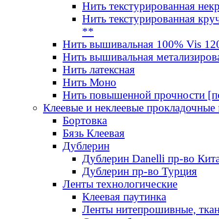
Нить текстурированная нек
Нить текстурированная круч
**
Нить вышивальная 100% Vis 120
Нить вышивальная метализиров
Нить латексная
Нить Моно
Нить повышенной прочности [под
Клеевые и неклеевые прокладочные
Бортовка
Бязь Клеевая
Дублерин
Дублерин Danelli пр-во Кит
Дублерин пр-во Турция
Ленты технологические
Клеевая паутинка
Ленты нитепрошивные, ткан