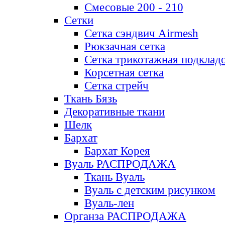
Смесовые 200 - 210
Сетки
Сетка сэндвич Airmesh
Рюкзачная сетка
Сетка трикотажная подклад
Корсетная сетка
Сетка стрейч
Ткань Бязь
Декоративные ткани
Шелк
Бархат
Бархат Корея
Вуаль РАСПРОДАЖА
Ткань Вуаль
Вуаль с детским рисунком
Вуаль-лен
Органза РАСПРОДАЖА