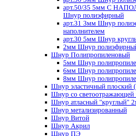
арт.50/35 5мм С НА
Шнур полиэфирный
арт.31 3мм Шнур полиэ
наполнителем
арт.30 5мм Шнур кругл
2мм Шнур полиэфирны
Шнур Полипропиленовый
5мм Шнур полипропил
6мм Шнур полипропил
8мм Шнур полипропил
Шнур эластичный плоский 
Шнур со светоотражающей
Шнур атласный "круглый" 
Шнур метализированный
Шнур Витой
Шнур Акрил
Шнур ПЭ