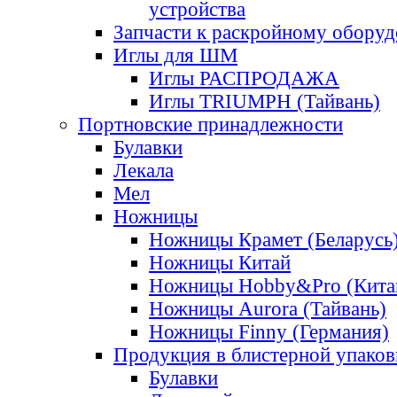
устройства
Запчасти к раскройному обору
Иглы для ШМ
Иглы РАСПРОДАЖА
Иглы TRIUMPH (Тайвань)
Портновские принадлежности
Булавки
Лекала
Мел
Ножницы
Ножницы Крамет (Беларусь
Ножницы Китай
Ножницы Hobby&Pro (Кита
Ножницы Aurora (Тайвань)
Ножницы Finny (Германия)
Продукция в блистерной упаков
Булавки