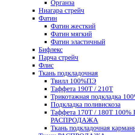
Органза
Ниагара стрейч
Фатин
Фатин жесткий
Фатин мягкий
Фатин элаcтичный
Бифлекс
Парча стрейч
Флис
Ткань подкладочная
Твилл 100%ПЭ
Таффета 190Т / 210Т
Трикотажная подкладка 10
Подкладка поливискоза
Таффета 170Т / 180Т 100%
РАСПРОДАЖА
Ткань подкладочная карман