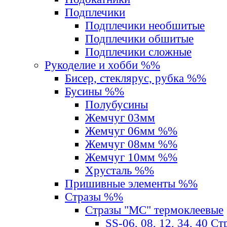
Подплечики
Подплечики необшитые
Подплечики обшитые
Подплечики сложные
Рукоделие и хобби %%
Бисер, стеклярус, рубка %%
Бусины %%
Полубусины
Жемчуг 03мм
Жемчуг 06мм %%
Жемчуг 08мм %%
Жемчуг 10мм %%
Хрусталь %%
Пришивные элементы %%
Стразы %%
Стразы "MС" термоклеевые
SS-06, 08, 12, 34, 40 С