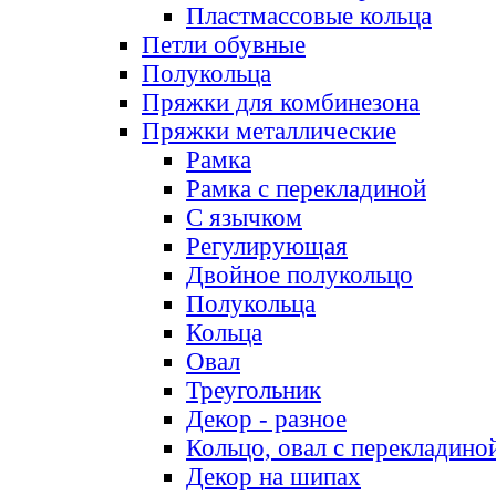
Пластмассовые кольца
Петли обувные
Полукольца
Пряжки для комбинезона
Пряжки металлические
Рамка
Рамка с перекладиной
С язычком
Регулирующая
Двойное полукольцо
Полукольца
Кольца
Овал
Треугольник
Декор - разное
Кольцо, овал с перекладино
Декор на шипах