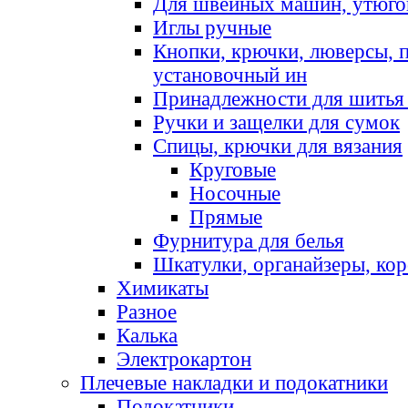
Для швейных машин, утюго
Иглы ручные
Кнопки, крючки, люверсы, 
установочный ин
Принадлежности для шитья 
Ручки и защелки для сумок
Спицы, крючки для вязания
Круговые
Носочные
Прямые
Фурнитура для белья
Шкатулки, органайзеры, кор
Химикаты
Разное
Калька
Электрокартон
Плечевые накладки и подокатники
Подокатники