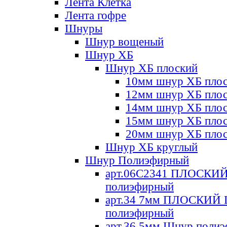
Лента Клетка
Лента гофре
Шнуры
Шнур вощеный
Шнур ХБ
Шнур ХБ плоский
10мм шнур ХБ пло
12мм шнур ХБ пло
14мм шнур ХБ пло
15мм шнур ХБ пло
20мм шнур ХБ пло
Шнур ХБ круглый
Шнур Полиэфирный
арт.06С2341 ПЛОСКИ
полиэфирный
арт.34 7мм ПЛОСКИЙ
полиэфирный
арт.36 5мм Шнур поли