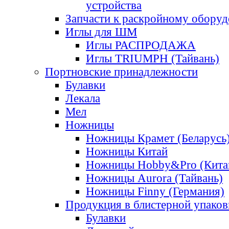
устройства
Запчасти к раскройному обору
Иглы для ШМ
Иглы РАСПРОДАЖА
Иглы TRIUMPH (Тайвань)
Портновские принадлежности
Булавки
Лекала
Мел
Ножницы
Ножницы Крамет (Беларусь
Ножницы Китай
Ножницы Hobby&Pro (Кита
Ножницы Aurora (Тайвань)
Ножницы Finny (Германия)
Продукция в блистерной упаков
Булавки