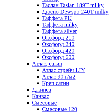
Таслан Taslan 189T milky
Дюспо Dewspo 240T milky
Таффета PU
Таффета milky
Таффета silver
Оксфорд 210
Оксфорд 240
Оксфорд 420
Оксфорд 600
Атлас, сатин
Атлас стрейч LIY
Атлас 90 г/м2
Креп сатин
Джинса
Канвас
Смесовые
Смесовые 120