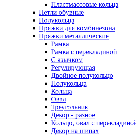
Пластмассовые кольца
Петли обувные
Полукольца
Пряжки для комбинезона
Пряжки металлические
Рамка
Рамка с перекладиной
С язычком
Регулирующая
Двойное полукольцо
Полукольца
Кольца
Овал
Треугольник
Декор - разное
Кольцо, овал с перекладино
Декор на шипах