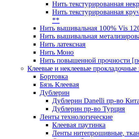
Нить текстурированная нек
Нить текстурированная круч
**
Нить вышивальная 100% Vis 120
Нить вышивальная метализиров
Нить латексная
Нить Моно
Нить повышенной прочности [под
Клеевые и неклеевые прокладочные
Бортовка
Бязь Клеевая
Дублерин
Дублерин Danelli пр-во Кит
Дублерин пр-во Турция
Ленты технологические
Клеевая паутинка
Ленты нитепрошивные, ткан