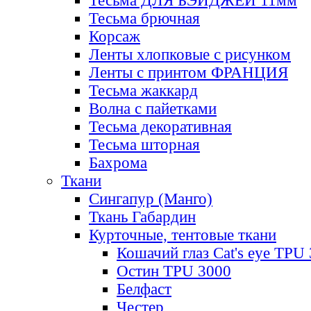
Тесьма ДЛЯ БЭЙДЖЕЙ 11мм
Тесьма брючная
Корсаж
Ленты хлопковые с рисунком
Ленты с принтом ФРАНЦИЯ
Тесьма жаккард
Волна с пайетками
Тесьма декоративная
Тесьма шторная
Бахрома
Ткани
Сингапур (Манго)
Ткань Габардин
Курточные, тентовые ткани
Кошачий глаз Cat's eye TPU
Остин TPU 3000
Белфаст
Честер