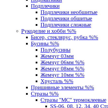
Подплечики
Подплечики необшитые
Подплечики обшитые
Подплечики сложные
Рукоделие и хобби %%
Бисер, стеклярус, рубка %%
Бусины %%
Полубусины
Жемчуг 03мм
Жемчуг 06мм %%
Жемчуг 08мм %%
Жемчуг 10мм %%
Хрусталь %%
Пришивные элементы %%
Стразы %%
Стразы "MС" термоклеевые
SS-06, 08, 12, 34, 40 С