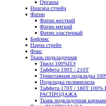
Органза
Ниагара стрейч
Фатин
Фатин жесткий
Фатин мягкий
Фатин элаcтичный
Бифлекс
Парча стрейч
Флис
Ткань подкладочная
Твилл 100%ПЭ
Таффета 190Т / 210Т
Трикотажная подкладка 10
Подкладка поливискоза
Таффета 170Т / 180Т 100%
РАСПРОДАЖА
Ткань подкладочная карман