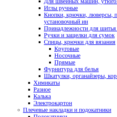
Для швейных машин, утюго
Иглы ручные
Кнопки, крючки, люверсы, 
установочный ин
Принадлежности для шитья 
Ручки и защелки для сумок
Спицы, крючки для вязания
Круговые
Носочные
Прямые
Фурнитура для белья
Шкатулки, органайзеры, кор
Химикаты
Разное
Калька
Электрокартон
Плечевые накладки и подокатники
Подокатники