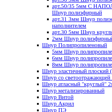
арт.50/35 5мм С НА
Шнур полиэфирный
арт.31 3мм Шнур полиэ
наполнителем
арт.30 5мм Шнур кругл
2мм Шнур полиэфирны
Шнур Полипропиленовый
5мм Шнур полипропил
6мм Шнур полипропил
8мм Шнур полипропил
Шнур эластичный плоский 
Шнур со светоотражающей
Шнур атласный "круглый" 
Шнур метализированный
Шнур Витой
Шнур Акрил
Шнур ПЭ