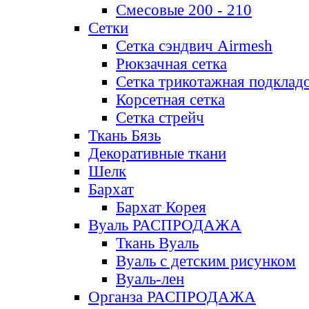
Смесовые 200 - 210
Сетки
Сетка сэндвич Airmesh
Рюкзачная сетка
Сетка трикотажная подклад
Корсетная сетка
Сетка стрейч
Ткань Бязь
Декоративные ткани
Шелк
Бархат
Бархат Корея
Вуаль РАСПРОДАЖА
Ткань Вуаль
Вуаль с детским рисунком
Вуаль-лен
Органза РАСПРОДАЖА