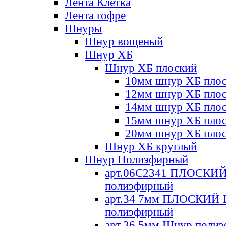
Лента Клетка
Лента гофре
Шнуры
Шнур вощеный
Шнур ХБ
Шнур ХБ плоский
10мм шнур ХБ пло
12мм шнур ХБ пло
14мм шнур ХБ пло
15мм шнур ХБ пло
20мм шнур ХБ пло
Шнур ХБ круглый
Шнур Полиэфирный
арт.06С2341 ПЛОСКИ
полиэфирный
арт.34 7мм ПЛОСКИЙ
полиэфирный
арт.36 5мм Шнур поли