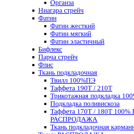
Органза
Ниагара стрейч
Фатин
Фатин жесткий
Фатин мягкий
Фатин элаcтичный
Бифлекс
Парча стрейч
Флис
Ткань подкладочная
Твилл 100%ПЭ
Таффета 190Т / 210Т
Трикотажная подкладка 10
Подкладка поливискоза
Таффета 170Т / 180Т 100%
РАСПРОДАЖА
Ткань подкладочная карман