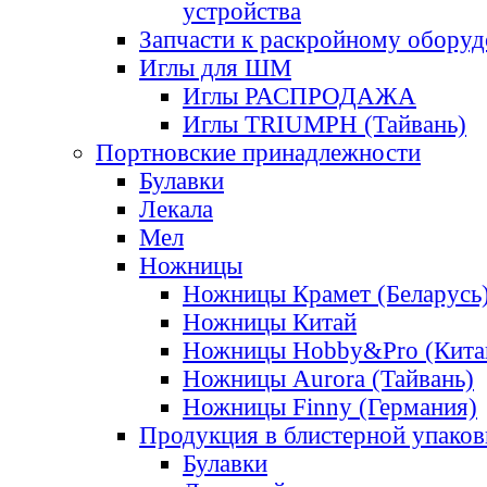
устройства
Запчасти к раскройному обору
Иглы для ШМ
Иглы РАСПРОДАЖА
Иглы TRIUMPH (Тайвань)
Портновские принадлежности
Булавки
Лекала
Мел
Ножницы
Ножницы Крамет (Беларусь
Ножницы Китай
Ножницы Hobby&Pro (Кита
Ножницы Aurora (Тайвань)
Ножницы Finny (Германия)
Продукция в блистерной упаков
Булавки