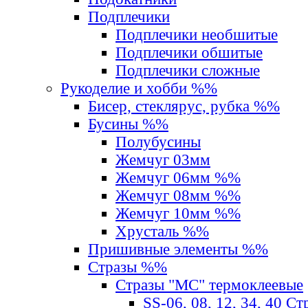
Подплечики
Подплечики необшитые
Подплечики обшитые
Подплечики сложные
Рукоделие и хобби %%
Бисер, стеклярус, рубка %%
Бусины %%
Полубусины
Жемчуг 03мм
Жемчуг 06мм %%
Жемчуг 08мм %%
Жемчуг 10мм %%
Хрусталь %%
Пришивные элементы %%
Стразы %%
Стразы "MС" термоклеевые
SS-06, 08, 12, 34, 40 С