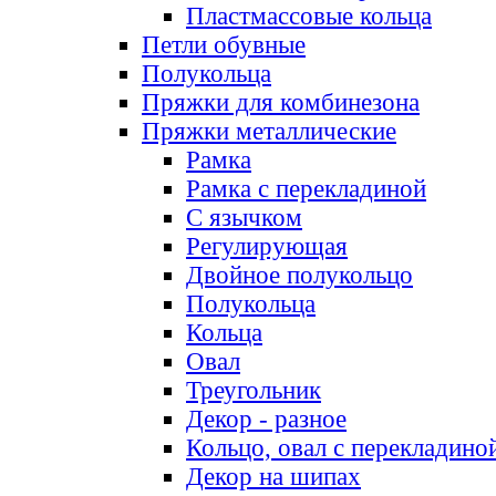
Пластмассовые кольца
Петли обувные
Полукольца
Пряжки для комбинезона
Пряжки металлические
Рамка
Рамка с перекладиной
С язычком
Регулирующая
Двойное полукольцо
Полукольца
Кольца
Овал
Треугольник
Декор - разное
Кольцо, овал с перекладино
Декор на шипах