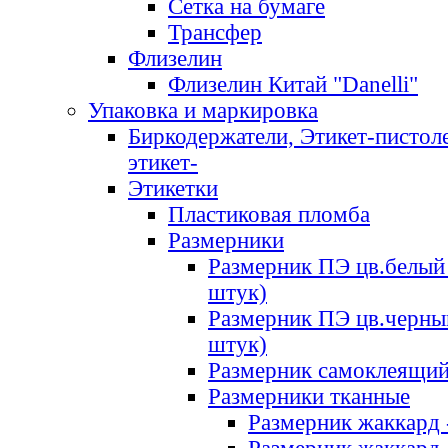
Сетка на бумаге
Трансфер
Флизелин
Флизелин Китай "Danelli"
Упаковка и маркировка
Биркодержатели, Этикет-пистоле
этикет-
Этикетки
Пластиковая пломба
Размерники
Размерник ПЭ цв.белый 
штук)
Размерник ПЭ цв.черны
штук)
Размерник самоклеящи
Размерники тканные
Размерник жаккард 