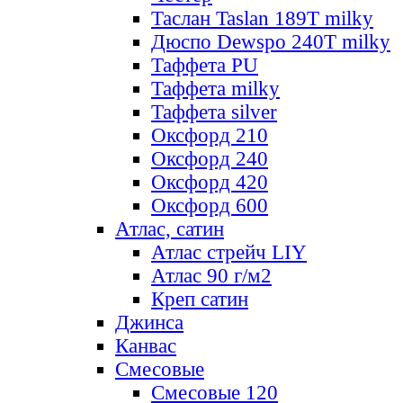
Таслан Taslan 189T milky
Дюспо Dewspo 240T milky
Таффета PU
Таффета milky
Таффета silver
Оксфорд 210
Оксфорд 240
Оксфорд 420
Оксфорд 600
Атлас, сатин
Атлас стрейч LIY
Атлас 90 г/м2
Креп сатин
Джинса
Канвас
Смесовые
Смесовые 120