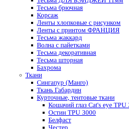
Тесьма ДЛЯ БЭЙДЖЕЙ 11мм
Тесьма брючная
Корсаж
Ленты хлопковые с рисунком
Ленты с принтом ФРАНЦИЯ
Тесьма жаккард
Волна с пайетками
Тесьма декоративная
Тесьма шторная
Бахрома
Ткани
Сингапур (Манго)
Ткань Габардин
Курточные, тентовые ткани
Кошачий глаз Cat's eye TPU
Остин TPU 3000
Белфаст
Честер