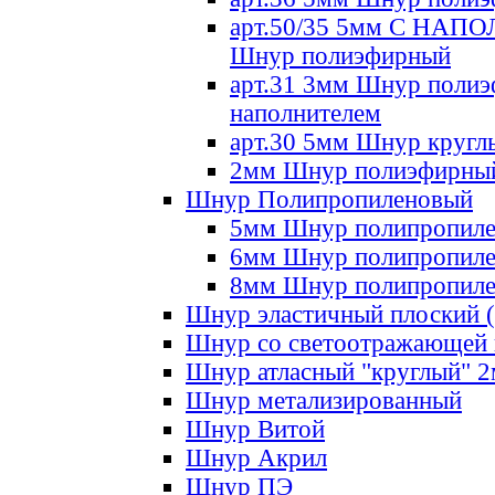
арт.50/35 5мм С НА
Шнур полиэфирный
арт.31 3мм Шнур полиэ
наполнителем
арт.30 5мм Шнур кругл
2мм Шнур полиэфирны
Шнур Полипропиленовый
5мм Шнур полипропил
6мм Шнур полипропил
8мм Шнур полипропил
Шнур эластичный плоский 
Шнур со светоотражающей
Шнур атласный "круглый" 
Шнур метализированный
Шнур Витой
Шнур Акрил
Шнур ПЭ