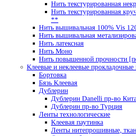
Нить текстурированная нек
Нить текстурированная круч
**
Нить вышивальная 100% Vis 120
Нить вышивальная метализиров
Нить латексная
Нить Моно
Нить повышенной прочности [под
Клеевые и неклеевые прокладочные
Бортовка
Бязь Клеевая
Дублерин
Дублерин Danelli пр-во Кит
Дублерин пр-во Турция
Ленты технологические
Клеевая паутинка
Ленты нитепрошивные, ткан