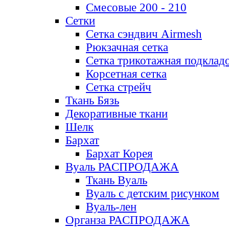
Смесовые 200 - 210
Сетки
Сетка сэндвич Airmesh
Рюкзачная сетка
Сетка трикотажная подклад
Корсетная сетка
Сетка стрейч
Ткань Бязь
Декоративные ткани
Шелк
Бархат
Бархат Корея
Вуаль РАСПРОДАЖА
Ткань Вуаль
Вуаль с детским рисунком
Вуаль-лен
Органза РАСПРОДАЖА