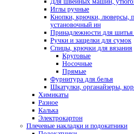
Для швейных машин, утюго
Иглы ручные
Кнопки, крючки, люверсы, 
установочный ин
Принадлежности для шитья 
Ручки и защелки для сумок
Спицы, крючки для вязания
Круговые
Носочные
Прямые
Фурнитура для белья
Шкатулки, органайзеры, кор
Химикаты
Разное
Калька
Электрокартон
Плечевые накладки и подокатники
Подокатники