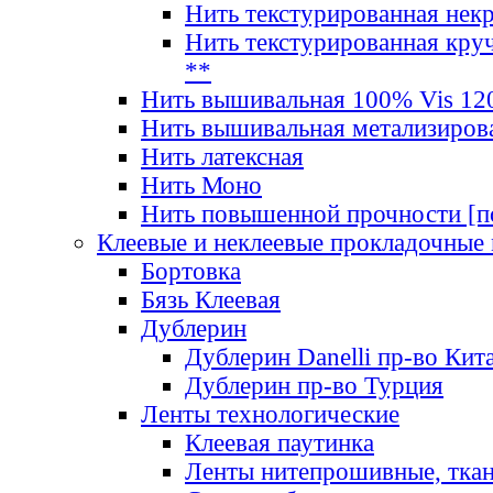
Нить текстурированная нек
Нить текстурированная круч
**
Нить вышивальная 100% Vis 120
Нить вышивальная метализиров
Нить латексная
Нить Моно
Нить повышенной прочности [под
Клеевые и неклеевые прокладочные
Бортовка
Бязь Клеевая
Дублерин
Дублерин Danelli пр-во Кит
Дублерин пр-во Турция
Ленты технологические
Клеевая паутинка
Ленты нитепрошивные, ткан