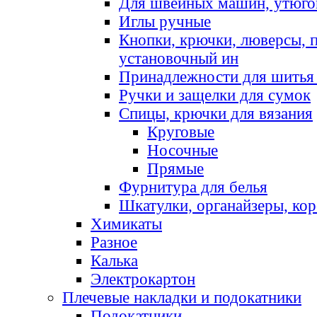
Для швейных машин, утюго
Иглы ручные
Кнопки, крючки, люверсы, 
установочный ин
Принадлежности для шитья 
Ручки и защелки для сумок
Спицы, крючки для вязания
Круговые
Носочные
Прямые
Фурнитура для белья
Шкатулки, органайзеры, кор
Химикаты
Разное
Калька
Электрокартон
Плечевые накладки и подокатники
Подокатники