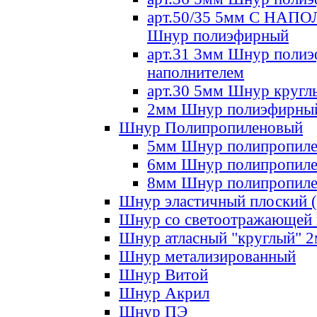
арт.50/35 5мм С НА
Шнур полиэфирный
арт.31 3мм Шнур полиэ
наполнителем
арт.30 5мм Шнур кругл
2мм Шнур полиэфирны
Шнур Полипропиленовый
5мм Шнур полипропил
6мм Шнур полипропил
8мм Шнур полипропил
Шнур эластичный плоский 
Шнур со светоотражающей
Шнур атласный "круглый" 
Шнур метализированный
Шнур Витой
Шнур Акрил
Шнур ПЭ