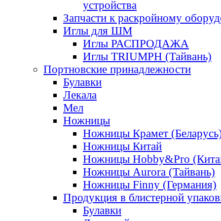
устройства
Запчасти к раскройному обору
Иглы для ШМ
Иглы РАСПРОДАЖА
Иглы TRIUMPH (Тайвань)
Портновские принадлежности
Булавки
Лекала
Мел
Ножницы
Ножницы Крамет (Беларусь
Ножницы Китай
Ножницы Hobby&Pro (Кита
Ножницы Aurora (Тайвань)
Ножницы Finny (Германия)
Продукция в блистерной упаков
Булавки