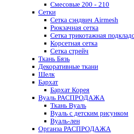
Смесовые 200 - 210
Сетки
Сетка сэндвич Airmesh
Рюкзачная сетка
Сетка трикотажная подклад
Корсетная сетка
Сетка стрейч
Ткань Бязь
Декоративные ткани
Шелк
Бархат
Бархат Корея
Вуаль РАСПРОДАЖА
Ткань Вуаль
Вуаль с детским рисунком
Вуаль-лен
Органза РАСПРОДАЖА