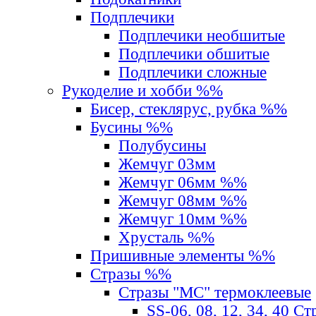
Подплечики
Подплечики необшитые
Подплечики обшитые
Подплечики сложные
Рукоделие и хобби %%
Бисер, стеклярус, рубка %%
Бусины %%
Полубусины
Жемчуг 03мм
Жемчуг 06мм %%
Жемчуг 08мм %%
Жемчуг 10мм %%
Хрусталь %%
Пришивные элементы %%
Стразы %%
Стразы "MС" термоклеевые
SS-06, 08, 12, 34, 40 С