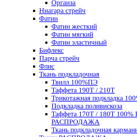
Органза
Ниагара стрейч
Фатин
Фатин жесткий
Фатин мягкий
Фатин элаcтичный
Бифлекс
Парча стрейч
Флис
Ткань подкладочная
Твилл 100%ПЭ
Таффета 190Т / 210Т
Трикотажная подкладка 10
Подкладка поливискоза
Таффета 170Т / 180Т 100%
РАСПРОДАЖА
Ткань подкладочная карман