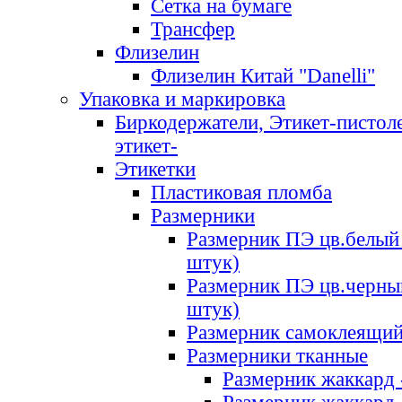
Сетка на бумаге
Трансфер
Флизелин
Флизелин Китай "Danelli"
Упаковка и маркировка
Биркодержатели, Этикет-пистоле
этикет-
Этикетки
Пластиковая пломба
Размерники
Размерник ПЭ цв.белый 
штук)
Размерник ПЭ цв.черны
штук)
Размерник самоклеящи
Размерники тканные
Размерник жаккард 