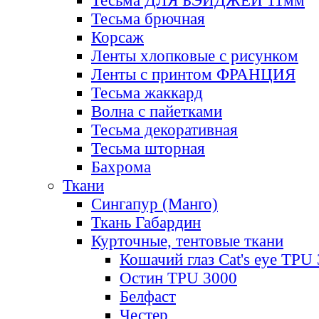
Тесьма ДЛЯ БЭЙДЖЕЙ 11мм
Тесьма брючная
Корсаж
Ленты хлопковые с рисунком
Ленты с принтом ФРАНЦИЯ
Тесьма жаккард
Волна с пайетками
Тесьма декоративная
Тесьма шторная
Бахрома
Ткани
Сингапур (Манго)
Ткань Габардин
Курточные, тентовые ткани
Кошачий глаз Cat's eye TPU
Остин TPU 3000
Белфаст
Честер