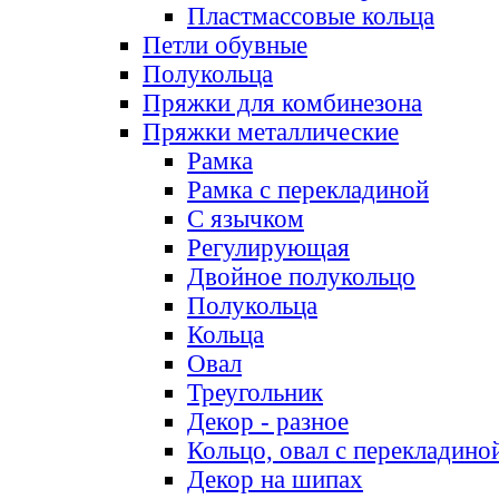
Пластмассовые кольца
Петли обувные
Полукольца
Пряжки для комбинезона
Пряжки металлические
Рамка
Рамка с перекладиной
С язычком
Регулирующая
Двойное полукольцо
Полукольца
Кольца
Овал
Треугольник
Декор - разное
Кольцо, овал с перекладино
Декор на шипах