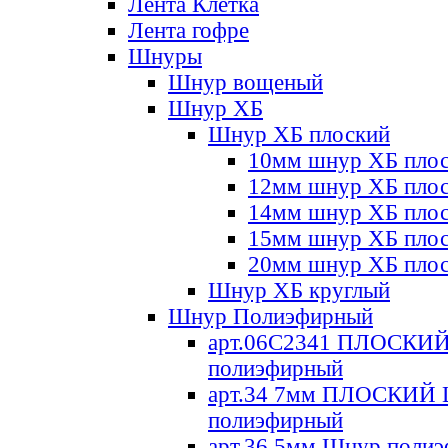
Лента Клетка
Лента гофре
Шнуры
Шнур вощеный
Шнур ХБ
Шнур ХБ плоский
10мм шнур ХБ пло
12мм шнур ХБ пло
14мм шнур ХБ пло
15мм шнур ХБ пло
20мм шнур ХБ пло
Шнур ХБ круглый
Шнур Полиэфирный
арт.06С2341 ПЛОСКИ
полиэфирный
арт.34 7мм ПЛОСКИЙ
полиэфирный
арт.36 5мм Шнур поли