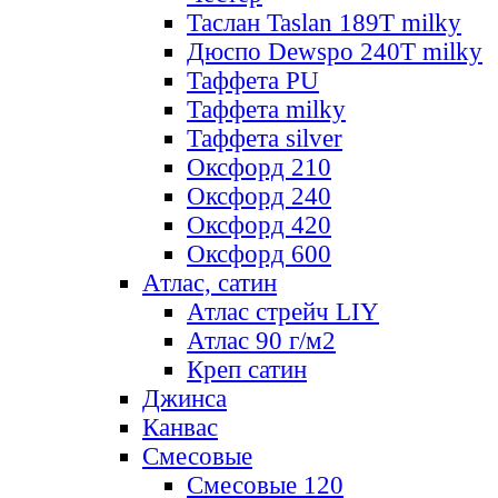
Таслан Taslan 189T milky
Дюспо Dewspo 240T milky
Таффета PU
Таффета milky
Таффета silver
Оксфорд 210
Оксфорд 240
Оксфорд 420
Оксфорд 600
Атлас, сатин
Атлас стрейч LIY
Атлас 90 г/м2
Креп сатин
Джинса
Канвас
Смесовые
Смесовые 120