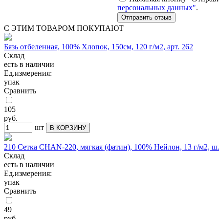
персональных данных"
.
С ЭТИМ ТОВАРОМ ПОКУПАЮТ
Бязь отбеленная, 100% Хлопок, 150см, 120 г/м2, арт. 262
Склад
есть в наличии
Ед.измерения:
упак
Сравнить
105
руб.
шт
В КОРЗИНУ
210 Сетка CHAN-220, мягкая (фатин), 100% Нейлон, 13 г/м2, ш
Склад
есть в наличии
Ед.измерения:
упак
Сравнить
49
руб.