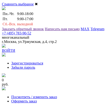
Сравнить выбраное
✖
Пн.-Чт.
9:00-18:00
Пт.
9:00-17:00
Сб.-Вск.
выходной
Заказать обратный звонок
Написать нам письмо
MAX
Telegram
+7 (495) 783-90-52
многоканальный
г.Москва, ул.Уржумская, д.4, стр.2
ВОЙТИ
Зарегистрироваться
Забыли пароль
0
руб.
Посмотреть / изменить заказ
Оформить заказ