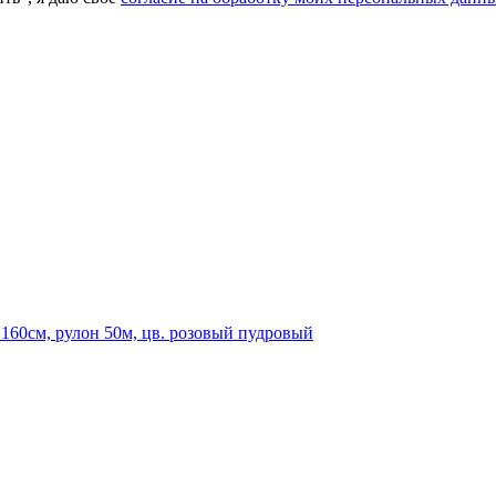
.160см, рулон 50м, цв. розовый пудровый