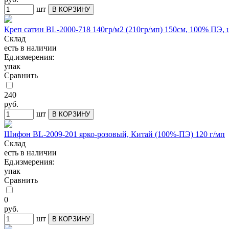
шт
В КОРЗИНУ
Креп сатин BL-2000-718 140гр/м2 (210гр/мп) 150см, 100% ПЭ,
Склад
есть в наличии
Ед.измерения:
упак
Сравнить
240
руб.
шт
В КОРЗИНУ
Шифон BL-2009-201 ярко-розовый, Китай (100%-ПЭ) 120 г/мп
Склад
есть в наличии
Ед.измерения:
упак
Сравнить
0
руб.
шт
В КОРЗИНУ