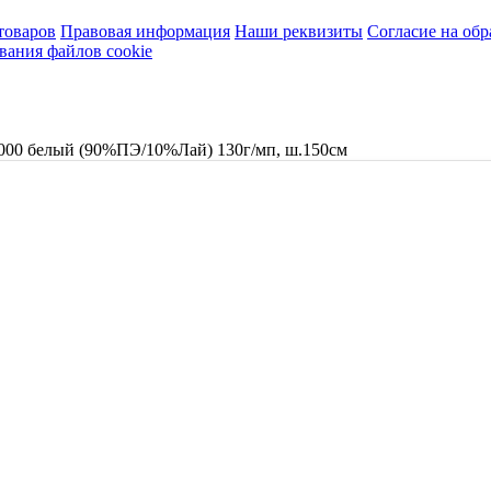
товаров
Правовая информация
Наши реквизиты
Согласие на об
вания файлов cookie
-000 белый (90%ПЭ/10%Лай) 130г/мп, ш.150см