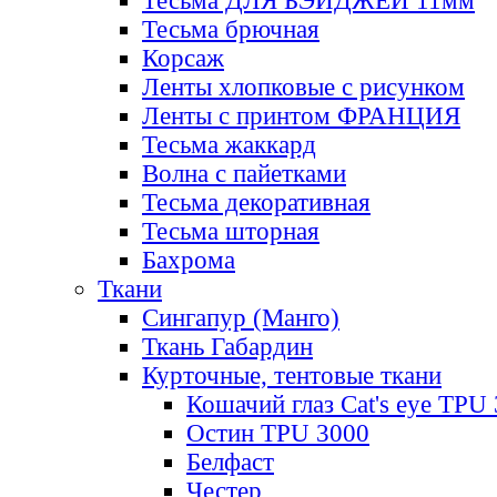
Тесьма ДЛЯ БЭЙДЖЕЙ 11мм
Тесьма брючная
Корсаж
Ленты хлопковые с рисунком
Ленты с принтом ФРАНЦИЯ
Тесьма жаккард
Волна с пайетками
Тесьма декоративная
Тесьма шторная
Бахрома
Ткани
Сингапур (Манго)
Ткань Габардин
Курточные, тентовые ткани
Кошачий глаз Cat's eye TPU
Остин TPU 3000
Белфаст
Честер