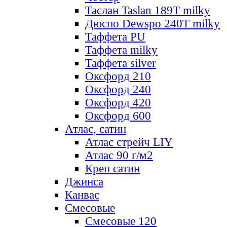
Таслан Taslan 189T milky
Дюспо Dewspo 240T milky
Таффета PU
Таффета milky
Таффета silver
Оксфорд 210
Оксфорд 240
Оксфорд 420
Оксфорд 600
Атлас, сатин
Атлас стрейч LIY
Атлас 90 г/м2
Креп сатин
Джинса
Канвас
Смесовые
Смесовые 120