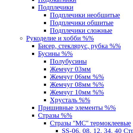
Подплечики
Подплечики необшитые
Подплечики обшитые
Подплечики сложные
Рукоделие и хобби %%
Бисер, стеклярус, рубка %%
Бусины %%
Полубусины
Жемчуг 03мм
Жемчуг 06мм %%
Жемчуг 08мм %%
Жемчуг 10мм %%
Хрусталь %%
Пришивные элементы %%
Стразы %%
Стразы "MС" термоклеевые
SS-06, 08, 12, 34, 40 С