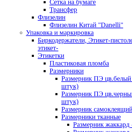
Сетка на бумаге
Трансфер
Флизелин
Флизелин Китай "Danelli"
Упаковка и маркировка
Биркодержатели, Этикет-пистоле
этикет-
Этикетки
Пластиковая пломба
Размерники
Размерник ПЭ цв.белый 
штук)
Размерник ПЭ цв.черны
штук)
Размерник самоклеящи
Размерники тканные
Размерник жаккард 