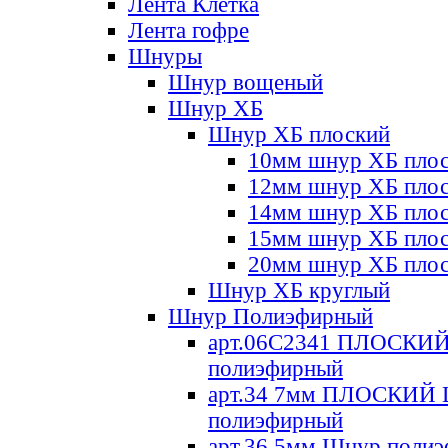
Лента Клетка
Лента гофре
Шнуры
Шнур вощеный
Шнур ХБ
Шнур ХБ плоский
10мм шнур ХБ пло
12мм шнур ХБ пло
14мм шнур ХБ пло
15мм шнур ХБ пло
20мм шнур ХБ пло
Шнур ХБ круглый
Шнур Полиэфирный
арт.06С2341 ПЛОСКИ
полиэфирный
арт.34 7мм ПЛОСКИЙ
полиэфирный
арт.36 5мм Шнур поли