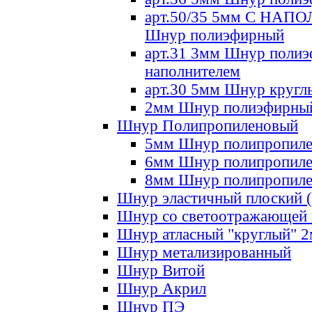
арт.50/35 5мм С НА
Шнур полиэфирный
арт.31 3мм Шнур полиэ
наполнителем
арт.30 5мм Шнур кругл
2мм Шнур полиэфирны
Шнур Полипропиленовый
5мм Шнур полипропил
6мм Шнур полипропил
8мм Шнур полипропил
Шнур эластичный плоский 
Шнур со светоотражающей
Шнур атласный "круглый" 
Шнур метализированный
Шнур Витой
Шнур Акрил
Шнур ПЭ