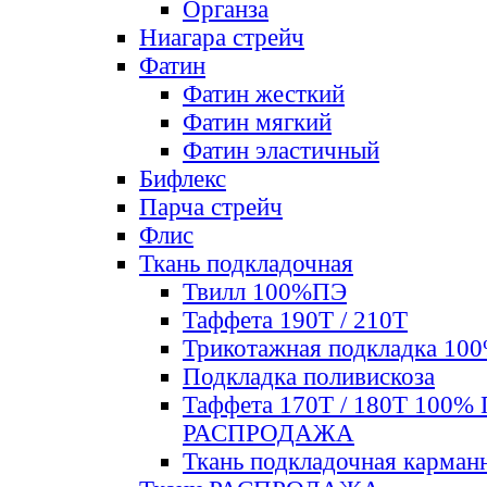
Органза
Ниагара стрейч
Фатин
Фатин жесткий
Фатин мягкий
Фатин элаcтичный
Бифлекс
Парча стрейч
Флис
Ткань подкладочная
Твилл 100%ПЭ
Таффета 190Т / 210Т
Трикотажная подкладка 10
Подкладка поливискоза
Таффета 170Т / 180Т 100%
РАСПРОДАЖА
Ткань подкладочная карман