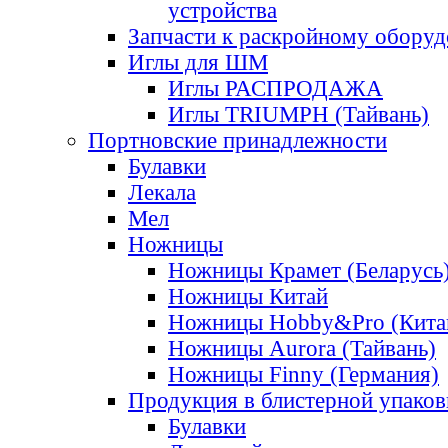
устройства
Запчасти к раскройному обору
Иглы для ШМ
Иглы РАСПРОДАЖА
Иглы TRIUMPH (Тайвань)
Портновские принадлежности
Булавки
Лекала
Мел
Ножницы
Ножницы Крамет (Беларусь
Ножницы Китай
Ножницы Hobby&Pro (Кита
Ножницы Aurora (Тайвань)
Ножницы Finny (Германия)
Продукция в блистерной упаков
Булавки