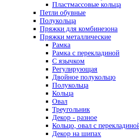
Пластмассовые кольца
Петли обувные
Полукольца
Пряжки для комбинезона
Пряжки металлические
Рамка
Рамка с перекладиной
С язычком
Регулирующая
Двойное полукольцо
Полукольца
Кольца
Овал
Треугольник
Декор - разное
Кольцо, овал с перекладино
Декор на шипах