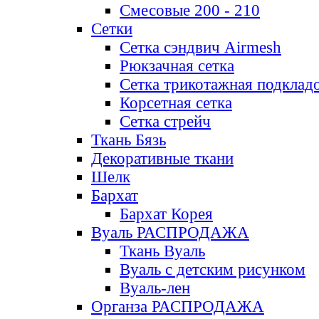
Смесовые 200 - 210
Сетки
Сетка сэндвич Airmesh
Рюкзачная сетка
Сетка трикотажная подклад
Корсетная сетка
Сетка стрейч
Ткань Бязь
Декоративные ткани
Шелк
Бархат
Бархат Корея
Вуаль РАСПРОДАЖА
Ткань Вуаль
Вуаль с детским рисунком
Вуаль-лен
Органза РАСПРОДАЖА