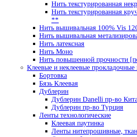
Нить текстурированная нек
Нить текстурированная круч
**
Нить вышивальная 100% Vis 120
Нить вышивальная метализиров
Нить латексная
Нить Моно
Нить повышенной прочности [под
Клеевые и неклеевые прокладочные
Бортовка
Бязь Клеевая
Дублерин
Дублерин Danelli пр-во Кит
Дублерин пр-во Турция
Ленты технологические
Клеевая паутинка
Ленты нитепрошивные, ткан