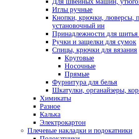
Для швейных машин, утюго
Иглы ручные
Кнопки, крючки, люверсы, 
установочный ин
Принадлежности для шитья 
Ручки и защелки для сумок
Спицы, крючки для вязания
Круговые
Носочные
Прямые
Фурнитура для белья
Шкатулки, органайзеры, кор
Химикаты
Разное
Калька
Электрокартон
Плечевые накладки и подокатники
Подокатники