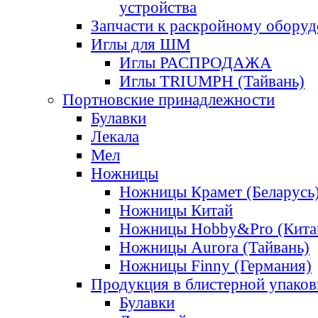
устройства
Запчасти к раскройному обору
Иглы для ШМ
Иглы РАСПРОДАЖА
Иглы TRIUMPH (Тайвань)
Портновские принадлежности
Булавки
Лекала
Мел
Ножницы
Ножницы Крамет (Беларусь
Ножницы Китай
Ножницы Hobby&Pro (Кита
Ножницы Aurora (Тайвань)
Ножницы Finny (Германия)
Продукция в блистерной упаков
Булавки