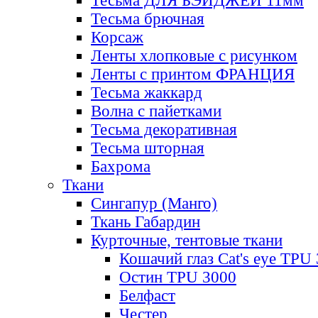
Тесьма ДЛЯ БЭЙДЖЕЙ 11мм
Тесьма брючная
Корсаж
Ленты хлопковые с рисунком
Ленты с принтом ФРАНЦИЯ
Тесьма жаккард
Волна с пайетками
Тесьма декоративная
Тесьма шторная
Бахрома
Ткани
Сингапур (Манго)
Ткань Габардин
Курточные, тентовые ткани
Кошачий глаз Cat's eye TPU
Остин TPU 3000
Белфаст
Честер