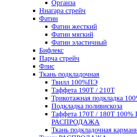
Органза
Ниагара стрейч
Фатин
Фатин жесткий
Фатин мягкий
Фатин элаcтичный
Бифлекс
Парча стрейч
Флис
Ткань подкладочная
Твилл 100%ПЭ
Таффета 190Т / 210Т
Трикотажная подкладка 10
Подкладка поливискоза
Таффета 170Т / 180Т 100%
РАСПРОДАЖА
Ткань подкладочная карман