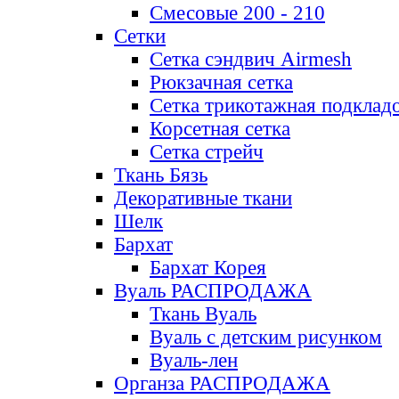
Смесовые 200 - 210
Сетки
Сетка сэндвич Airmesh
Рюкзачная сетка
Сетка трикотажная подклад
Корсетная сетка
Сетка стрейч
Ткань Бязь
Декоративные ткани
Шелк
Бархат
Бархат Корея
Вуаль РАСПРОДАЖА
Ткань Вуаль
Вуаль с детским рисунком
Вуаль-лен
Органза РАСПРОДАЖА