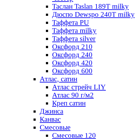
Таслан Taslan 189T milky
Дюспо Dewspo 240T milky
Таффета PU
Таффета milky
Таффета silver
Оксфорд 210
Оксфорд 240
Оксфорд 420
Оксфорд 600
Атлас, сатин
Атлас стрейч LIY
Атлас 90 г/м2
Креп сатин
Джинса
Канвас
Смесовые
Смесовые 120