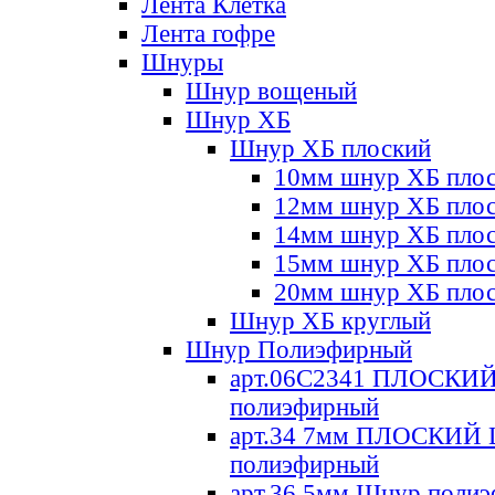
Лента Клетка
Лента гофре
Шнуры
Шнур вощеный
Шнур ХБ
Шнур ХБ плоский
10мм шнур ХБ пло
12мм шнур ХБ пло
14мм шнур ХБ пло
15мм шнур ХБ пло
20мм шнур ХБ пло
Шнур ХБ круглый
Шнур Полиэфирный
арт.06С2341 ПЛОСКИ
полиэфирный
арт.34 7мм ПЛОСКИЙ
полиэфирный
арт.36 5мм Шнур поли