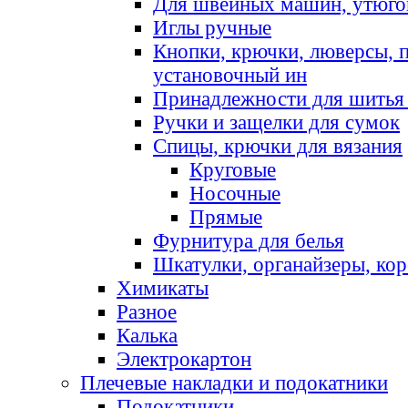
Для швейных машин, утюго
Иглы ручные
Кнопки, крючки, люверсы, 
установочный ин
Принадлежности для шитья 
Ручки и защелки для сумок
Спицы, крючки для вязания
Круговые
Носочные
Прямые
Фурнитура для белья
Шкатулки, органайзеры, кор
Химикаты
Разное
Калька
Электрокартон
Плечевые накладки и подокатники
Подокатники