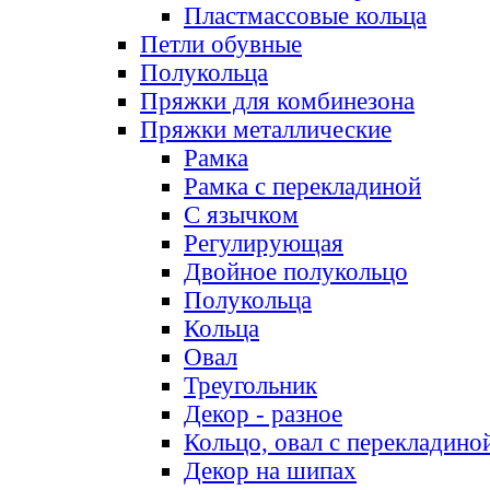
Пластмассовые кольца
Петли обувные
Полукольца
Пряжки для комбинезона
Пряжки металлические
Рамка
Рамка с перекладиной
С язычком
Регулирующая
Двойное полукольцо
Полукольца
Кольца
Овал
Треугольник
Декор - разное
Кольцо, овал с перекладино
Декор на шипах