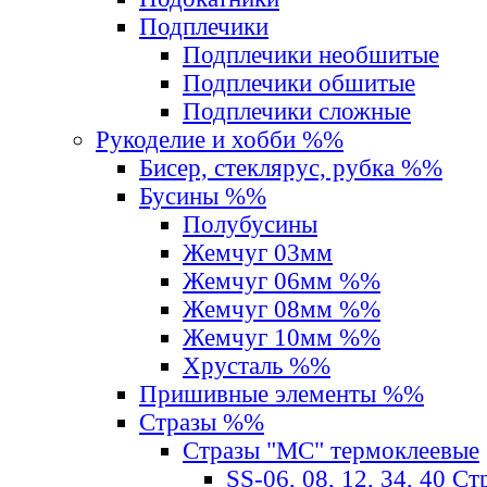
Подплечики
Подплечики необшитые
Подплечики обшитые
Подплечики сложные
Рукоделие и хобби %%
Бисер, стеклярус, рубка %%
Бусины %%
Полубусины
Жемчуг 03мм
Жемчуг 06мм %%
Жемчуг 08мм %%
Жемчуг 10мм %%
Хрусталь %%
Пришивные элементы %%
Стразы %%
Стразы "MС" термоклеевые
SS-06, 08, 12, 34, 40 С