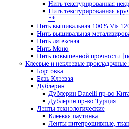
Нить текстурированная нек
Нить текстурированная круч
**
Нить вышивальная 100% Vis 120
Нить вышивальная метализиров
Нить латексная
Нить Моно
Нить повышенной прочности [под
Клеевые и неклеевые прокладочные
Бортовка
Бязь Клеевая
Дублерин
Дублерин Danelli пр-во Кит
Дублерин пр-во Турция
Ленты технологические
Клеевая паутинка
Ленты нитепрошивные, ткан