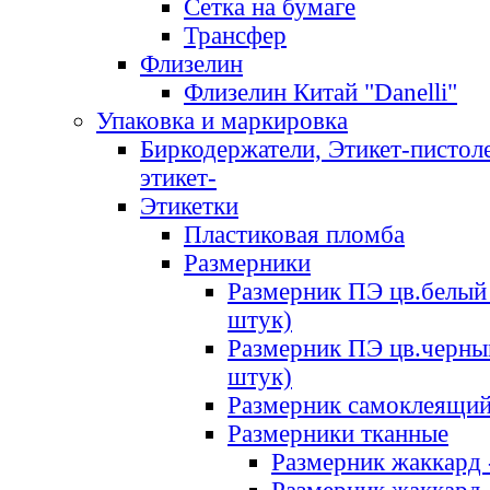
Сетка на бумаге
Трансфер
Флизелин
Флизелин Китай "Danelli"
Упаковка и маркировка
Биркодержатели, Этикет-пистоле
этикет-
Этикетки
Пластиковая пломба
Размерники
Размерник ПЭ цв.белый 
штук)
Размерник ПЭ цв.черны
штук)
Размерник самоклеящи
Размерники тканные
Размерник жаккард 