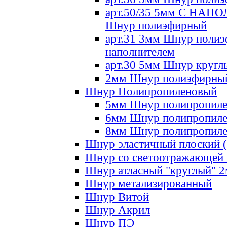
арт.50/35 5мм С НА
Шнур полиэфирный
арт.31 3мм Шнур полиэ
наполнителем
арт.30 5мм Шнур кругл
2мм Шнур полиэфирны
Шнур Полипропиленовый
5мм Шнур полипропил
6мм Шнур полипропил
8мм Шнур полипропил
Шнур эластичный плоский 
Шнур со светоотражающей
Шнур атласный "круглый" 
Шнур метализированный
Шнур Витой
Шнур Акрил
Шнур ПЭ