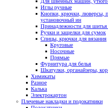
Для швейных машин, утюго
Иглы ручные
Кнопки, крючки, люверсы, 
установочный ин
Принадлежности для шитья 
Ручки и защелки для сумок
Спицы, крючки для вязания
Круговые
Носочные
Прямые
Фурнитура для белья
Шкатулки, органайзеры, кор
Химикаты
Разное
Калька
Электрокартон
Плечевые накладки и подокатники
Подокатники