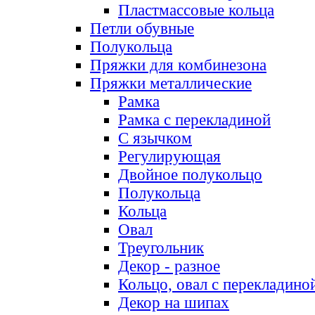
Пластмассовые кольца
Петли обувные
Полукольца
Пряжки для комбинезона
Пряжки металлические
Рамка
Рамка с перекладиной
С язычком
Регулирующая
Двойное полукольцо
Полукольца
Кольца
Овал
Треугольник
Декор - разное
Кольцо, овал с перекладино
Декор на шипах