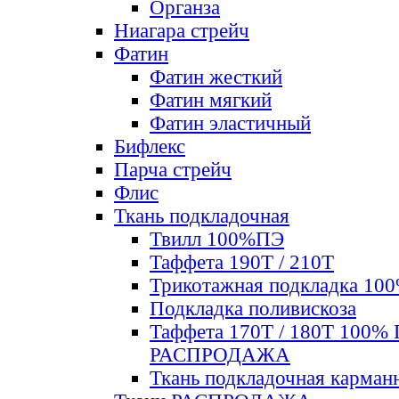
Органза
Ниагара стрейч
Фатин
Фатин жесткий
Фатин мягкий
Фатин элаcтичный
Бифлекс
Парча стрейч
Флис
Ткань подкладочная
Твилл 100%ПЭ
Таффета 190Т / 210Т
Трикотажная подкладка 10
Подкладка поливискоза
Таффета 170Т / 180Т 100%
РАСПРОДАЖА
Ткань подкладочная карман