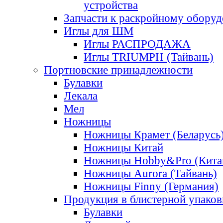
устройства
Запчасти к раскройному обору
Иглы для ШМ
Иглы РАСПРОДАЖА
Иглы TRIUMPH (Тайвань)
Портновские принадлежности
Булавки
Лекала
Мел
Ножницы
Ножницы Крамет (Беларусь
Ножницы Китай
Ножницы Hobby&Pro (Кита
Ножницы Aurora (Тайвань)
Ножницы Finny (Германия)
Продукция в блистерной упаков
Булавки