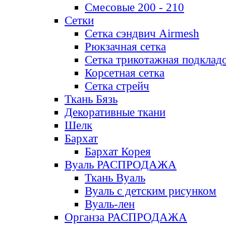
Смесовые 200 - 210
Сетки
Сетка сэндвич Airmesh
Рюкзачная сетка
Сетка трикотажная подклад
Корсетная сетка
Сетка стрейч
Ткань Бязь
Декоративные ткани
Шелк
Бархат
Бархат Корея
Вуаль РАСПРОДАЖА
Ткань Вуаль
Вуаль с детским рисунком
Вуаль-лен
Органза РАСПРОДАЖА