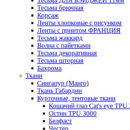
Тесьма ДЛЯ БЭЙДЖЕЙ 11мм
Тесьма брючная
Корсаж
Ленты хлопковые с рисунком
Ленты с принтом ФРАНЦИЯ
Тесьма жаккард
Волна с пайетками
Тесьма декоративная
Тесьма шторная
Бахрома
Ткани
Сингапур (Манго)
Ткань Габардин
Курточные, тентовые ткани
Кошачий глаз Cat's eye TPU
Остин TPU 3000
Белфаст
Честер