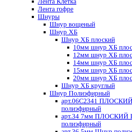
Лента Клетка
Лента гофре
Шнуры
Шнур вощеный
Шнур ХБ
Шнур ХБ плоский
10мм шнур ХБ пло
12мм шнур ХБ пло
14мм шнур ХБ пло
15мм шнур ХБ пло
20мм шнур ХБ пло
Шнур ХБ круглый
Шнур Полиэфирный
арт.06С2341 ПЛОСКИ
полиэфирный
арт.34 7мм ПЛОСКИЙ
полиэфирный
арт.36 5мм Шнур поли