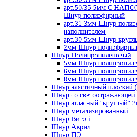
арт.50/35 5мм С НА
Шнур полиэфирный
арт.31 3мм Шнур полиэ
наполнителем
арт.30 5мм Шнур кругл
2мм Шнур полиэфирны
Шнур Полипропиленовый
5мм Шнур полипропил
6мм Шнур полипропил
8мм Шнур полипропил
Шнур эластичный плоский 
Шнур со светоотражающей
Шнур атласный "круглый" 
Шнур метализированный
Шнур Витой
Шнур Акрил
Шнур ПЭ