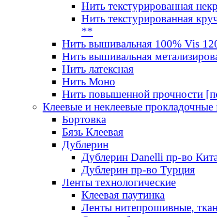
Нить текстурированная нек
Нить текстурированная круч
**
Нить вышивальная 100% Vis 120
Нить вышивальная метализиров
Нить латексная
Нить Моно
Нить повышенной прочности [под
Клеевые и неклеевые прокладочные
Бортовка
Бязь Клеевая
Дублерин
Дублерин Danelli пр-во Кит
Дублерин пр-во Турция
Ленты технологические
Клеевая паутинка
Ленты нитепрошивные, ткан