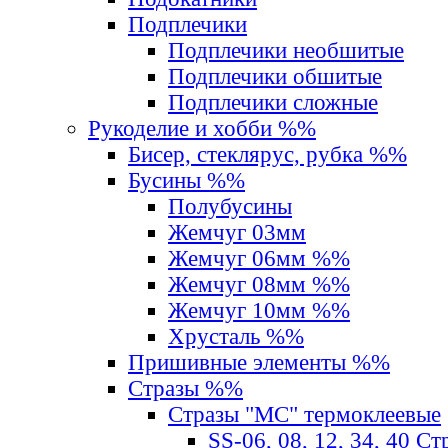
Подплечики
Подплечики необшитые
Подплечики обшитые
Подплечики сложные
Рукоделие и хобби %%
Бисер, стеклярус, рубка %%
Бусины %%
Полубусины
Жемчуг 03мм
Жемчуг 06мм %%
Жемчуг 08мм %%
Жемчуг 10мм %%
Хрусталь %%
Пришивные элементы %%
Стразы %%
Стразы "MС" термоклеевые
SS-06, 08, 12, 34, 40 С