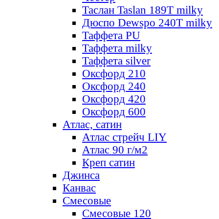
Таслан Taslan 189T milky
Дюспо Dewspo 240T milky
Таффета PU
Таффета milky
Таффета silver
Оксфорд 210
Оксфорд 240
Оксфорд 420
Оксфорд 600
Атлас, сатин
Атлас стрейч LIY
Атлас 90 г/м2
Креп сатин
Джинса
Канвас
Смесовые
Смесовые 120