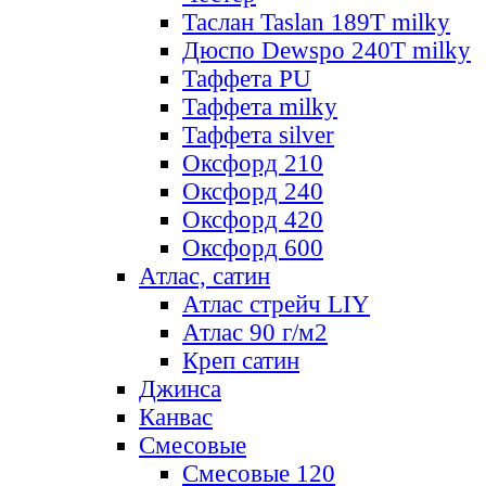
Таслан Taslan 189T milky
Дюспо Dewspo 240T milky
Таффета PU
Таффета milky
Таффета silver
Оксфорд 210
Оксфорд 240
Оксфорд 420
Оксфорд 600
Атлас, сатин
Атлас стрейч LIY
Атлас 90 г/м2
Креп сатин
Джинса
Канвас
Смесовые
Смесовые 120