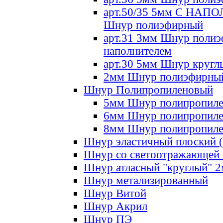
арт.50/35 5мм С НА
Шнур полиэфирный
арт.31 3мм Шнур полиэ
наполнителем
арт.30 5мм Шнур кругл
2мм Шнур полиэфирны
Шнур Полипропиленовый
5мм Шнур полипропил
6мм Шнур полипропил
8мм Шнур полипропил
Шнур эластичный плоский 
Шнур со светоотражающей
Шнур атласный "круглый" 
Шнур метализированный
Шнур Витой
Шнур Акрил
Шнур ПЭ