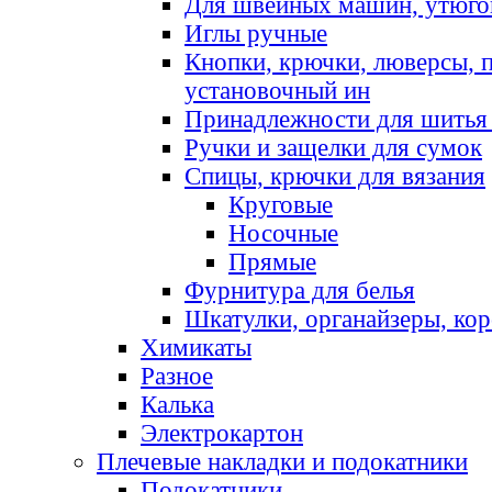
Для швейных машин, утюго
Иглы ручные
Кнопки, крючки, люверсы, 
установочный ин
Принадлежности для шитья 
Ручки и защелки для сумок
Спицы, крючки для вязания
Круговые
Носочные
Прямые
Фурнитура для белья
Шкатулки, органайзеры, кор
Химикаты
Разное
Калька
Электрокартон
Плечевые накладки и подокатники
Подокатники