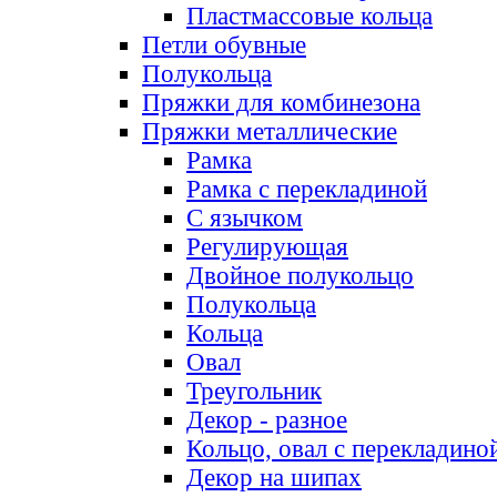
Пластмассовые кольца
Петли обувные
Полукольца
Пряжки для комбинезона
Пряжки металлические
Рамка
Рамка с перекладиной
С язычком
Регулирующая
Двойное полукольцо
Полукольца
Кольца
Овал
Треугольник
Декор - разное
Кольцо, овал с перекладино
Декор на шипах