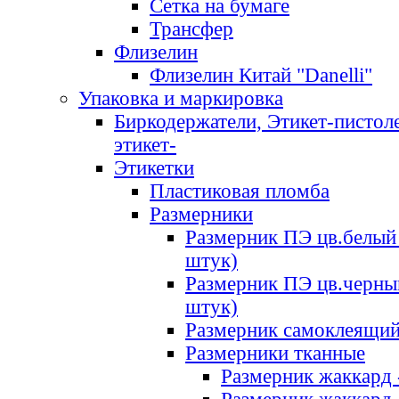
Сетка на бумаге
Трансфер
Флизелин
Флизелин Китай "Danelli"
Упаковка и маркировка
Биркодержатели, Этикет-пистоле
этикет-
Этикетки
Пластиковая пломба
Размерники
Размерник ПЭ цв.белый 
штук)
Размерник ПЭ цв.черны
штук)
Размерник самоклеящи
Размерники тканные
Размерник жаккард 