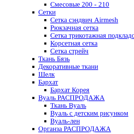
Смесовые 200 - 210
Сетки
Сетка сэндвич Airmesh
Рюкзачная сетка
Сетка трикотажная подклад
Корсетная сетка
Сетка стрейч
Ткань Бязь
Декоративные ткани
Шелк
Бархат
Бархат Корея
Вуаль РАСПРОДАЖА
Ткань Вуаль
Вуаль с детским рисунком
Вуаль-лен
Органза РАСПРОДАЖА