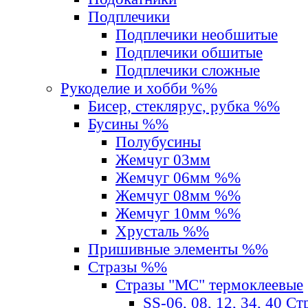
Подплечики
Подплечики необшитые
Подплечики обшитые
Подплечики сложные
Рукоделие и хобби %%
Бисер, стеклярус, рубка %%
Бусины %%
Полубусины
Жемчуг 03мм
Жемчуг 06мм %%
Жемчуг 08мм %%
Жемчуг 10мм %%
Хрусталь %%
Пришивные элементы %%
Стразы %%
Стразы "MС" термоклеевые
SS-06, 08, 12, 34, 40 С