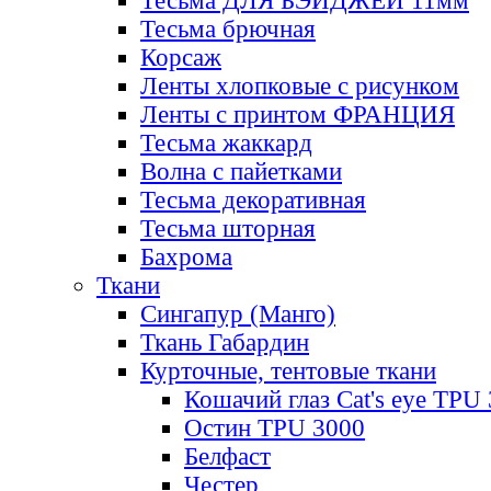
Тесьма ДЛЯ БЭЙДЖЕЙ 11мм
Тесьма брючная
Корсаж
Ленты хлопковые с рисунком
Ленты с принтом ФРАНЦИЯ
Тесьма жаккард
Волна с пайетками
Тесьма декоративная
Тесьма шторная
Бахрома
Ткани
Сингапур (Манго)
Ткань Габардин
Курточные, тентовые ткани
Кошачий глаз Cat's eye TPU
Остин TPU 3000
Белфаст
Честер