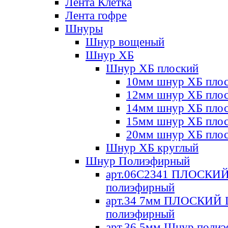
Лента Клетка
Лента гофре
Шнуры
Шнур вощеный
Шнур ХБ
Шнур ХБ плоский
10мм шнур ХБ пло
12мм шнур ХБ пло
14мм шнур ХБ пло
15мм шнур ХБ пло
20мм шнур ХБ пло
Шнур ХБ круглый
Шнур Полиэфирный
арт.06С2341 ПЛОСКИ
полиэфирный
арт.34 7мм ПЛОСКИЙ
полиэфирный
арт.36 5мм Шнур поли