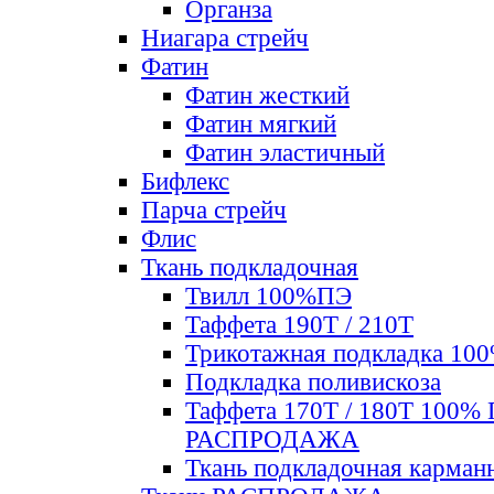
Органза
Ниагара стрейч
Фатин
Фатин жесткий
Фатин мягкий
Фатин элаcтичный
Бифлекс
Парча стрейч
Флис
Ткань подкладочная
Твилл 100%ПЭ
Таффета 190Т / 210Т
Трикотажная подкладка 10
Подкладка поливискоза
Таффета 170Т / 180Т 100%
РАСПРОДАЖА
Ткань подкладочная карман