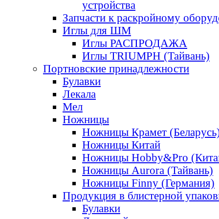
устройства
Запчасти к раскройному обору
Иглы для ШМ
Иглы РАСПРОДАЖА
Иглы TRIUMPH (Тайвань)
Портновские принадлежности
Булавки
Лекала
Мел
Ножницы
Ножницы Крамет (Беларусь
Ножницы Китай
Ножницы Hobby&Pro (Кита
Ножницы Aurora (Тайвань)
Ножницы Finny (Германия)
Продукция в блистерной упаков
Булавки