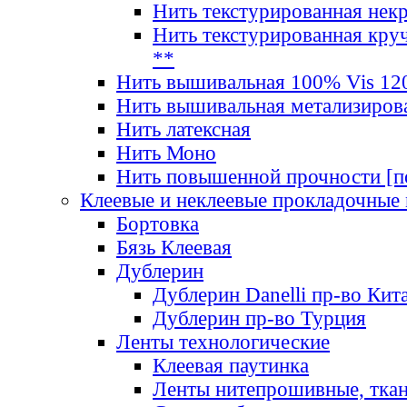
Нить текстурированная нек
Нить текстурированная круч
**
Нить вышивальная 100% Vis 120
Нить вышивальная метализиров
Нить латексная
Нить Моно
Нить повышенной прочности [под
Клеевые и неклеевые прокладочные
Бортовка
Бязь Клеевая
Дублерин
Дублерин Danelli пр-во Кит
Дублерин пр-во Турция
Ленты технологические
Клеевая паутинка
Ленты нитепрошивные, ткан