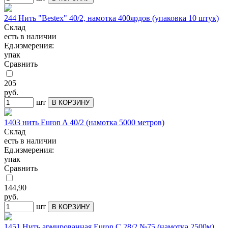
244 Нить "Bestex" 40/2, намотка 400ярдов (упаковка 10 штук)
Склад
есть в наличии
Ед.измерения:
упак
Сравнить
205
руб.
шт
В КОРЗИНУ
1403 нить Euron A 40/2 (намотка 5000 метров)
Склад
есть в наличии
Ед.измерения:
упак
Сравнить
144,90
руб.
шт
В КОРЗИНУ
1451 Нить армированная Euron C 28/2 №75 (намотка 2500м)