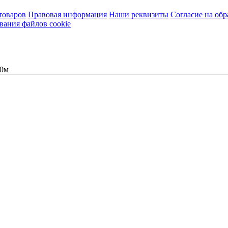
товаров
Правовая информация
Наши реквизиты
Согласие на об
вания файлов cookie
00м