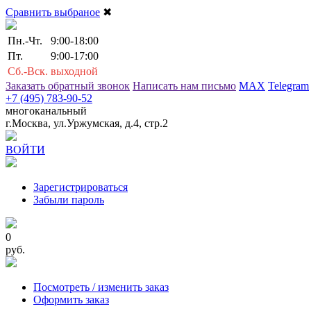
Сравнить выбраное
✖
Пн.-Чт.
9:00-18:00
Пт.
9:00-17:00
Сб.-Вск.
выходной
Заказать обратный звонок
Написать нам письмо
MAX
Telegram
+7 (495) 783-90-52
многоканальный
г.Москва, ул.Уржумская, д.4, стр.2
ВОЙТИ
Зарегистрироваться
Забыли пароль
0
руб.
Посмотреть / изменить заказ
Оформить заказ