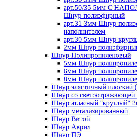
арт.50/35 5мм С НА
Шнур полиэфирный
арт.31 3мм Шнур полиэ
наполнителем
арт.30 5мм Шнур кругл
2мм Шнур полиэфирны
Шнур Полипропиленовый
5мм Шнур полипропил
6мм Шнур полипропил
8мм Шнур полипропил
Шнур эластичный плоский 
Шнур со светоотражающей
Шнур атласный "круглый" 
Шнур метализированный
Шнур Витой
Шнур Акрил
Шнур ПЭ