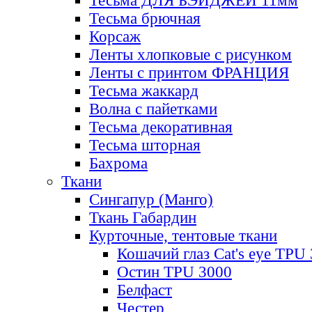
Тесьма ДЛЯ БЭЙДЖЕЙ 11мм
Тесьма брючная
Корсаж
Ленты хлопковые с рисунком
Ленты с принтом ФРАНЦИЯ
Тесьма жаккард
Волна с пайетками
Тесьма декоративная
Тесьма шторная
Бахрома
Ткани
Сингапур (Манго)
Ткань Габардин
Курточные, тентовые ткани
Кошачий глаз Cat's eye TPU
Остин TPU 3000
Белфаст
Честер