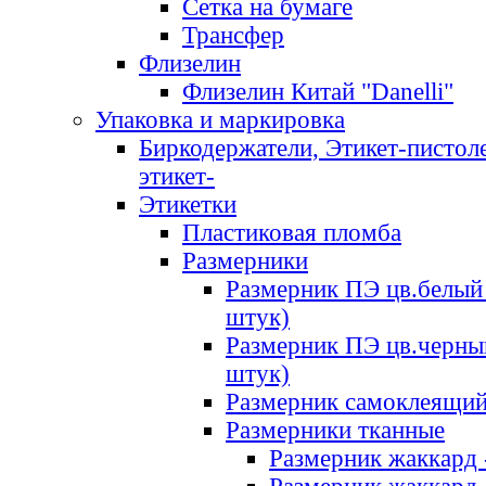
Сетка на бумаге
Трансфер
Флизелин
Флизелин Китай "Danelli"
Упаковка и маркировка
Биркодержатели, Этикет-пистоле
этикет-
Этикетки
Пластиковая пломба
Размерники
Размерник ПЭ цв.белый 
штук)
Размерник ПЭ цв.черны
штук)
Размерник самоклеящи
Размерники тканные
Размерник жаккард 