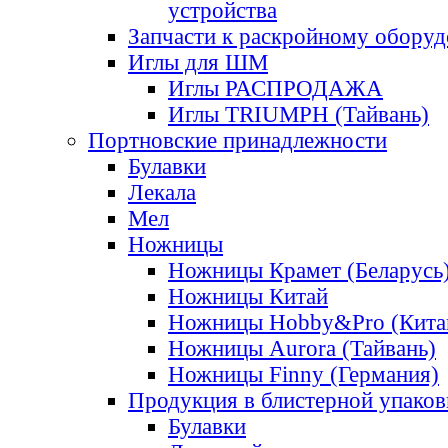
устройства
Запчасти к раскройному обору
Иглы для ШМ
Иглы РАСПРОДАЖА
Иглы TRIUMPH (Тайвань)
Портновские принадлежности
Булавки
Лекала
Мел
Ножницы
Ножницы Крамет (Беларусь
Ножницы Китай
Ножницы Hobby&Pro (Кита
Ножницы Aurora (Тайвань)
Ножницы Finny (Германия)
Продукция в блистерной упаков
Булавки