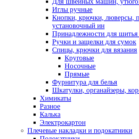
Для швейных машин, утюго
Иглы ручные
Кнопки, крючки, люверсы, 
установочный ин
Принадлежности для шитья 
Ручки и защелки для сумок
Спицы, крючки для вязания
Круговые
Носочные
Прямые
Фурнитура для белья
Шкатулки, органайзеры, кор
Химикаты
Разное
Калька
Электрокартон
Плечевые накладки и подокатники
Подокатники