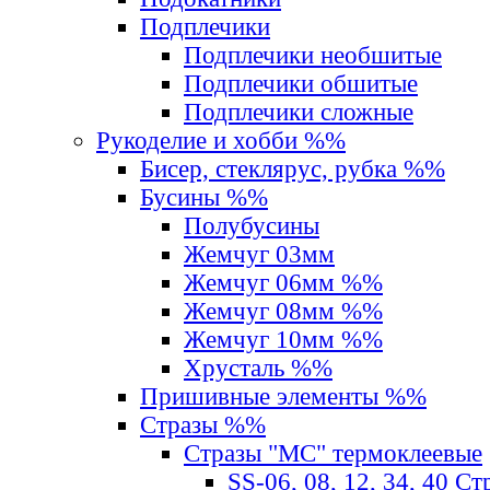
Подплечики
Подплечики необшитые
Подплечики обшитые
Подплечики сложные
Рукоделие и хобби %%
Бисер, стеклярус, рубка %%
Бусины %%
Полубусины
Жемчуг 03мм
Жемчуг 06мм %%
Жемчуг 08мм %%
Жемчуг 10мм %%
Хрусталь %%
Пришивные элементы %%
Стразы %%
Стразы "MС" термоклеевые
SS-06, 08, 12, 34, 40 С