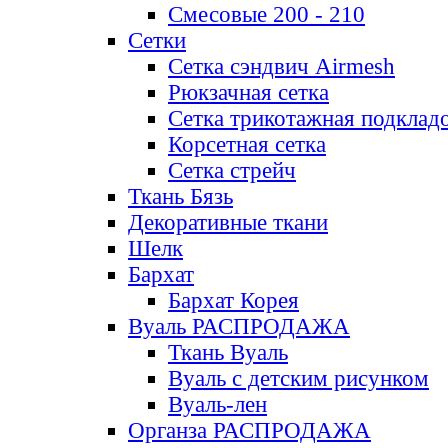
Смесовые 200 - 210
Сетки
Сетка сэндвич Airmesh
Рюкзачная сетка
Сетка трикотажная подклад
Корсетная сетка
Сетка стрейч
Ткань Бязь
Декоративные ткани
Шелк
Бархат
Бархат Корея
Вуаль РАСПРОДАЖА
Ткань Вуаль
Вуаль с детским рисунком
Вуаль-лен
Органза РАСПРОДАЖА