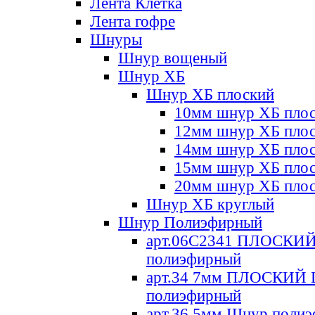
Лента Клетка
Лента гофре
Шнуры
Шнур вощеный
Шнур ХБ
Шнур ХБ плоский
10мм шнур ХБ пло
12мм шнур ХБ пло
14мм шнур ХБ пло
15мм шнур ХБ пло
20мм шнур ХБ пло
Шнур ХБ круглый
Шнур Полиэфирный
арт.06С2341 ПЛОСКИ
полиэфирный
арт.34 7мм ПЛОСКИЙ
полиэфирный
арт.36 5мм Шнур поли