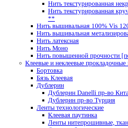
Нить текстурированная нек
Нить текстурированная круч
**
Нить вышивальная 100% Vis 120
Нить вышивальная метализиров
Нить латексная
Нить Моно
Нить повышенной прочности [под
Клеевые и неклеевые прокладочные
Бортовка
Бязь Клеевая
Дублерин
Дублерин Danelli пр-во Кит
Дублерин пр-во Турция
Ленты технологические
Клеевая паутинка
Ленты нитепрошивные, ткан