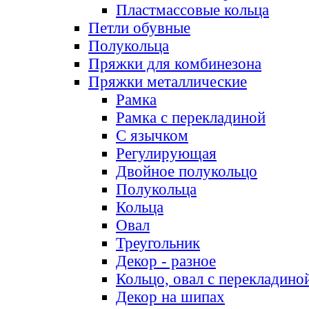
Пластмассовые кольца
Петли обувные
Полукольца
Пряжки для комбинезона
Пряжки металлические
Рамка
Рамка с перекладиной
С язычком
Регулирующая
Двойное полукольцо
Полукольца
Кольца
Овал
Треугольник
Декор - разное
Кольцо, овал с перекладино
Декор на шипах