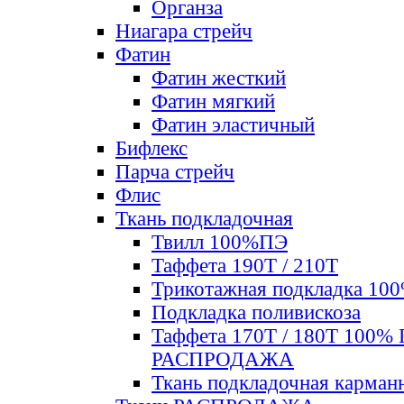
Органза
Ниагара стрейч
Фатин
Фатин жесткий
Фатин мягкий
Фатин элаcтичный
Бифлекс
Парча стрейч
Флис
Ткань подкладочная
Твилл 100%ПЭ
Таффета 190Т / 210Т
Трикотажная подкладка 10
Подкладка поливискоза
Таффета 170Т / 180Т 100%
РАСПРОДАЖА
Ткань подкладочная карман