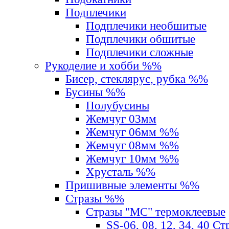
Подплечики
Подплечики необшитые
Подплечики обшитые
Подплечики сложные
Рукоделие и хобби %%
Бисер, стеклярус, рубка %%
Бусины %%
Полубусины
Жемчуг 03мм
Жемчуг 06мм %%
Жемчуг 08мм %%
Жемчуг 10мм %%
Хрусталь %%
Пришивные элементы %%
Стразы %%
Стразы "MС" термоклеевые
SS-06, 08, 12, 34, 40 С