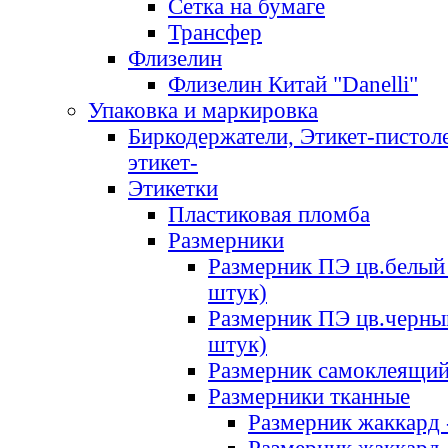
Сетка на бумаге
Трансфер
Флизелин
Флизелин Китай "Danelli"
Упаковка и маркировка
Биркодержатели, Этикет-пистоле
этикет-
Этикетки
Пластиковая пломба
Размерники
Размерник ПЭ цв.белый 
штук)
Размерник ПЭ цв.черны
штук)
Размерник самоклеящи
Размерники тканные
Размерник жаккард 