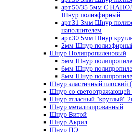
арт.50/35 5мм С НА
Шнур полиэфирный
арт.31 3мм Шнур полиэ
наполнителем
арт.30 5мм Шнур кругл
2мм Шнур полиэфирны
Шнур Полипропиленовый
5мм Шнур полипропил
6мм Шнур полипропил
8мм Шнур полипропил
Шнур эластичный плоский 
Шнур со светоотражающей
Шнур атласный "круглый" 
Шнур метализированный
Шнур Витой
Шнур Акрил
Шнур ПЭ