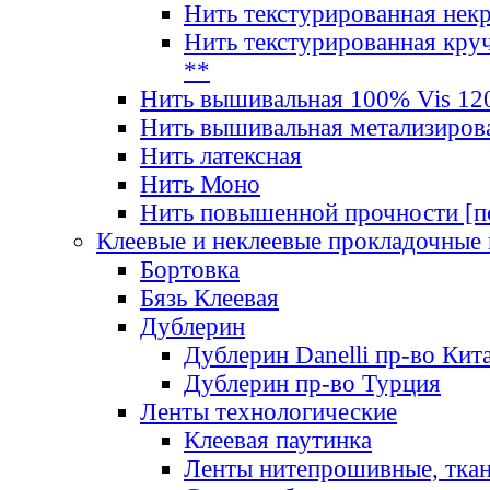
Нить текстурированная нек
Нить текстурированная круч
**
Нить вышивальная 100% Vis 120
Нить вышивальная метализиров
Нить латексная
Нить Моно
Нить повышенной прочности [под
Клеевые и неклеевые прокладочные
Бортовка
Бязь Клеевая
Дублерин
Дублерин Danelli пр-во Кит
Дублерин пр-во Турция
Ленты технологические
Клеевая паутинка
Ленты нитепрошивные, ткан