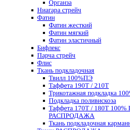
Органза
Ниагара стрейч
Фатин
Фатин жесткий
Фатин мягкий
Фатин элаcтичный
Бифлекс
Парча стрейч
Флис
Ткань подкладочная
Твилл 100%ПЭ
Таффета 190Т / 210Т
Трикотажная подкладка 10
Подкладка поливискоза
Таффета 170Т / 180Т 100%
РАСПРОДАЖА
Ткань подкладочная карман