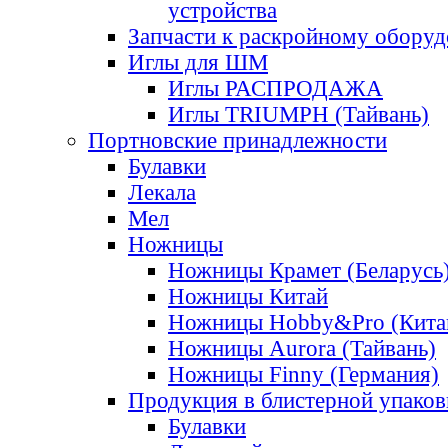
устройства
Запчасти к раскройному обору
Иглы для ШМ
Иглы РАСПРОДАЖА
Иглы TRIUMPH (Тайвань)
Портновские принадлежности
Булавки
Лекала
Мел
Ножницы
Ножницы Крамет (Беларусь
Ножницы Китай
Ножницы Hobby&Pro (Кита
Ножницы Aurora (Тайвань)
Ножницы Finny (Германия)
Продукция в блистерной упаков
Булавки