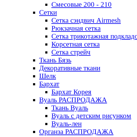
Смесовые 200 - 210
Сетки
Сетка сэндвич Airmesh
Рюкзачная сетка
Сетка трикотажная подклад
Корсетная сетка
Сетка стрейч
Ткань Бязь
Декоративные ткани
Шелк
Бархат
Бархат Корея
Вуаль РАСПРОДАЖА
Ткань Вуаль
Вуаль с детским рисунком
Вуаль-лен
Органза РАСПРОДАЖА