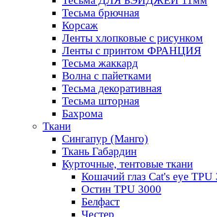
Тесьма ДЛЯ БЭЙДЖЕЙ 11мм
Тесьма брючная
Корсаж
Ленты хлопковые с рисунком
Ленты с принтом ФРАНЦИЯ
Тесьма жаккард
Волна с пайетками
Тесьма декоративная
Тесьма шторная
Бахрома
Ткани
Сингапур (Манго)
Ткань Габардин
Курточные, тентовые ткани
Кошачий глаз Cat's eye TPU
Остин TPU 3000
Белфаст
Честер