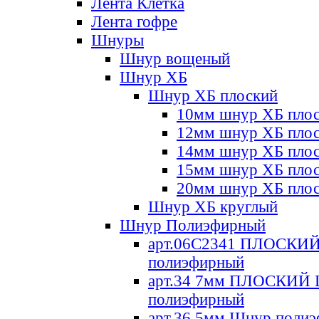
Лента Клетка
Лента гофре
Шнуры
Шнур вощеный
Шнур ХБ
Шнур ХБ плоский
10мм шнур ХБ пло
12мм шнур ХБ пло
14мм шнур ХБ пло
15мм шнур ХБ пло
20мм шнур ХБ пло
Шнур ХБ круглый
Шнур Полиэфирный
арт.06С2341 ПЛОСКИ
полиэфирный
арт.34 7мм ПЛОСКИЙ
полиэфирный
арт.36 5мм Шнур поли