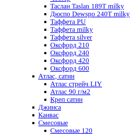
Таслан Taslan 189T milky
Дюспо Dewspo 240T milky
Таффета PU
Таффета milky
Таффета silver
Оксфорд 210
Оксфорд 240
Оксфорд 420
Оксфорд 600
Атлас, сатин
Атлас стрейч LIY
Атлас 90 г/м2
Креп сатин
Джинса
Канвас
Смесовые
Смесовые 120