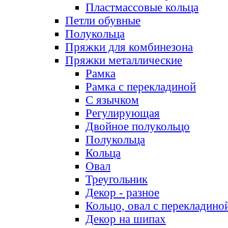
Пластмассовые кольца
Петли обувные
Полукольца
Пряжки для комбинезона
Пряжки металлические
Рамка
Рамка с перекладиной
С язычком
Регулирующая
Двойное полукольцо
Полукольца
Кольца
Овал
Треугольник
Декор - разное
Кольцо, овал с перекладино
Декор на шипах