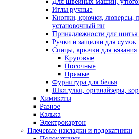
Для швейных машин, утюго
Иглы ручные
Кнопки, крючки, люверсы, 
установочный ин
Принадлежности для шитья 
Ручки и защелки для сумок
Спицы, крючки для вязания
Круговые
Носочные
Прямые
Фурнитура для белья
Шкатулки, органайзеры, кор
Химикаты
Разное
Калька
Электрокартон
Плечевые накладки и подокатники
Подокатники