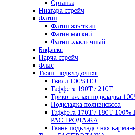
Органза
Ниагара стрейч
Фатин
Фатин жесткий
Фатин мягкий
Фатин элаcтичный
Бифлекс
Парча стрейч
Флис
Ткань подкладочная
Твилл 100%ПЭ
Таффета 190Т / 210Т
Трикотажная подкладка 10
Подкладка поливискоза
Таффета 170Т / 180Т 100%
РАСПРОДАЖА
Ткань подкладочная карман