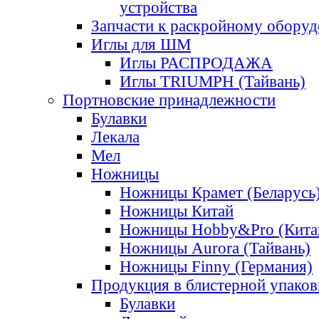
устройства
Запчасти к раскройному обору
Иглы для ШМ
Иглы РАСПРОДАЖА
Иглы TRIUMPH (Тайвань)
Портновские принадлежности
Булавки
Лекала
Мел
Ножницы
Ножницы Крамет (Беларусь
Ножницы Китай
Ножницы Hobby&Pro (Кита
Ножницы Aurora (Тайвань)
Ножницы Finny (Германия)
Продукция в блистерной упаков
Булавки