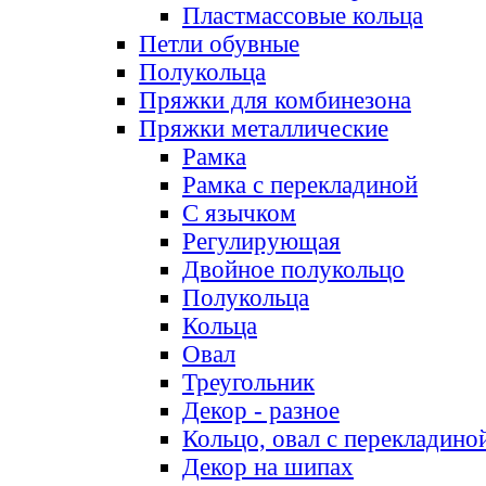
Пластмассовые кольца
Петли обувные
Полукольца
Пряжки для комбинезона
Пряжки металлические
Рамка
Рамка с перекладиной
С язычком
Регулирующая
Двойное полукольцо
Полукольца
Кольца
Овал
Треугольник
Декор - разное
Кольцо, овал с перекладино
Декор на шипах