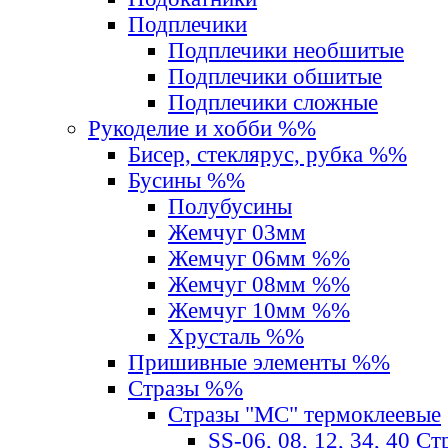
Подплечики
Подплечики необшитые
Подплечики обшитые
Подплечики сложные
Рукоделие и хобби %%
Бисер, стеклярус, рубка %%
Бусины %%
Полубусины
Жемчуг 03мм
Жемчуг 06мм %%
Жемчуг 08мм %%
Жемчуг 10мм %%
Хрусталь %%
Пришивные элементы %%
Стразы %%
Стразы "MС" термоклеевые
SS-06, 08, 12, 34, 40 С