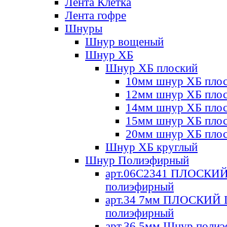
Лента Клетка
Лента гофре
Шнуры
Шнур вощеный
Шнур ХБ
Шнур ХБ плоский
10мм шнур ХБ пло
12мм шнур ХБ пло
14мм шнур ХБ пло
15мм шнур ХБ пло
20мм шнур ХБ пло
Шнур ХБ круглый
Шнур Полиэфирный
арт.06С2341 ПЛОСКИ
полиэфирный
арт.34 7мм ПЛОСКИЙ
полиэфирный
арт.36 5мм Шнур поли