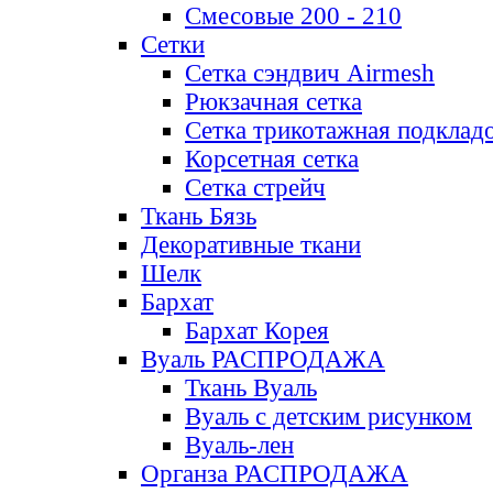
Смесовые 200 - 210
Сетки
Сетка сэндвич Airmesh
Рюкзачная сетка
Сетка трикотажная подклад
Корсетная сетка
Сетка стрейч
Ткань Бязь
Декоративные ткани
Шелк
Бархат
Бархат Корея
Вуаль РАСПРОДАЖА
Ткань Вуаль
Вуаль с детским рисунком
Вуаль-лен
Органза РАСПРОДАЖА