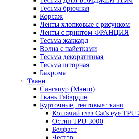
Тесьма ДЛЯ БЭЙДЖЕЙ 11мм
Тесьма брючная
Корсаж
Ленты хлопковые с рисунком
Ленты с принтом ФРАНЦИЯ
Тесьма жаккард
Волна с пайетками
Тесьма декоративная
Тесьма шторная
Бахрома
Ткани
Сингапур (Манго)
Ткань Габардин
Курточные, тентовые ткани
Кошачий глаз Cat's eye TPU
Остин TPU 3000
Белфаст
Честер