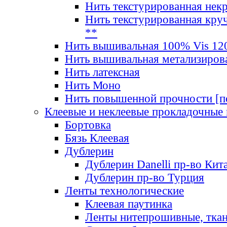
Нить текстурированная нек
Нить текстурированная круч
**
Нить вышивальная 100% Vis 120
Нить вышивальная метализиров
Нить латексная
Нить Моно
Нить повышенной прочности [под
Клеевые и неклеевые прокладочные
Бортовка
Бязь Клеевая
Дублерин
Дублерин Danelli пр-во Кит
Дублерин пр-во Турция
Ленты технологические
Клеевая паутинка
Ленты нитепрошивные, ткан