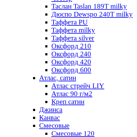
Таслан Taslan 189T milky
Дюспо Dewspo 240T milky
Таффета PU
Таффета milky
Таффета silver
Оксфорд 210
Оксфорд 240
Оксфорд 420
Оксфорд 600
Атлас, сатин
Атлас стрейч LIY
Атлас 90 г/м2
Креп сатин
Джинса
Канвас
Смесовые
Смесовые 120