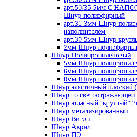
арт.50/35 5мм С НА
Шнур полиэфирный
арт.31 3мм Шнур полиэ
наполнителем
арт.30 5мм Шнур кругл
2мм Шнур полиэфирны
Шнур Полипропиленовый
5мм Шнур полипропил
6мм Шнур полипропил
8мм Шнур полипропил
Шнур эластичный плоский 
Шнур со светоотражающей
Шнур атласный "круглый" 
Шнур метализированный
Шнур Витой
Шнур Акрил
Шнур ПЭ