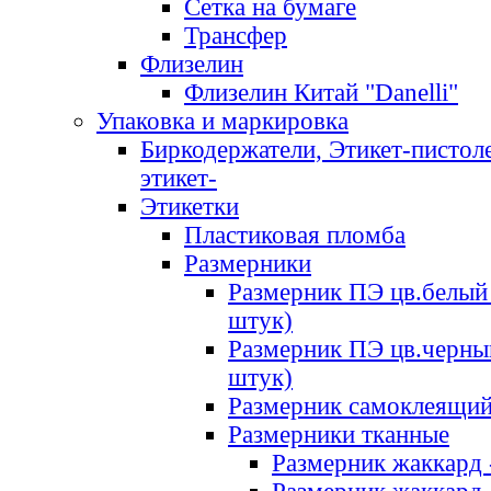
Сетка на бумаге
Трансфер
Флизелин
Флизелин Китай "Danelli"
Упаковка и маркировка
Биркодержатели, Этикет-пистоле
этикет-
Этикетки
Пластиковая пломба
Размерники
Размерник ПЭ цв.белый 
штук)
Размерник ПЭ цв.черны
штук)
Размерник самоклеящи
Размерники тканные
Размерник жаккард 