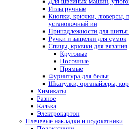
Для швейных машин, утюго
Иглы ручные
Кнопки, крючки, люверсы, 
установочный ин
Принадлежности для шитья 
Ручки и защелки для сумок
Спицы, крючки для вязания
Круговые
Носочные
Прямые
Фурнитура для белья
Шкатулки, органайзеры, кор
Химикаты
Разное
Калька
Электрокартон
Плечевые накладки и подокатники
Подокатники