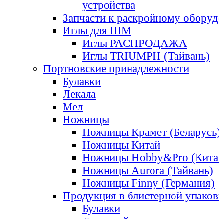
устройства
Запчасти к раскройному обору
Иглы для ШМ
Иглы РАСПРОДАЖА
Иглы TRIUMPH (Тайвань)
Портновские принадлежности
Булавки
Лекала
Мел
Ножницы
Ножницы Крамет (Беларусь
Ножницы Китай
Ножницы Hobby&Pro (Кита
Ножницы Aurora (Тайвань)
Ножницы Finny (Германия)
Продукция в блистерной упаков
Булавки