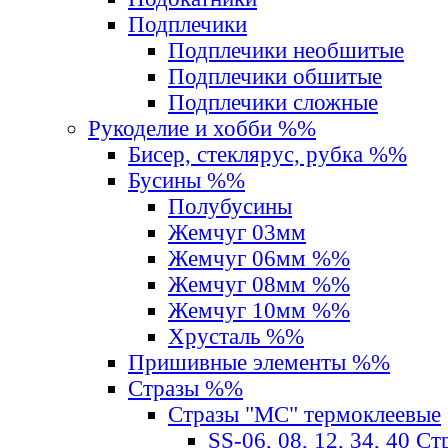
Подплечики
Подплечики необшитые
Подплечики обшитые
Подплечики сложные
Рукоделие и хобби %%
Бисер, стеклярус, рубка %%
Бусины %%
Полубусины
Жемчуг 03мм
Жемчуг 06мм %%
Жемчуг 08мм %%
Жемчуг 10мм %%
Хрусталь %%
Пришивные элементы %%
Стразы %%
Стразы "MС" термоклеевые
SS-06, 08, 12, 34, 40 С