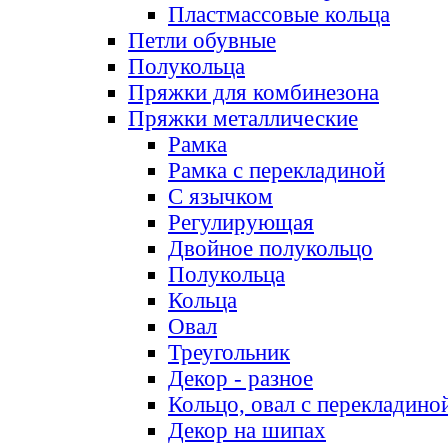
Пластмассовые кольца
Петли обувные
Полукольца
Пряжки для комбинезона
Пряжки металлические
Рамка
Рамка с перекладиной
С язычком
Регулирующая
Двойное полукольцо
Полукольца
Кольца
Овал
Треугольник
Декор - разное
Кольцо, овал с перекладино
Декор на шипах