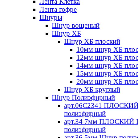
Лента Клетка
Лента гофре
Шнуры
Шнур вощеный
Шнур ХБ
Шнур ХБ плоский
10мм шнур ХБ пло
12мм шнур ХБ пло
14мм шнур ХБ пло
15мм шнур ХБ пло
20мм шнур ХБ пло
Шнур ХБ круглый
Шнур Полиэфирный
арт.06С2341 ПЛОСКИ
полиэфирный
арт.34 7мм ПЛОСКИЙ
полиэфирный
арт.36 5мм Шнур поли