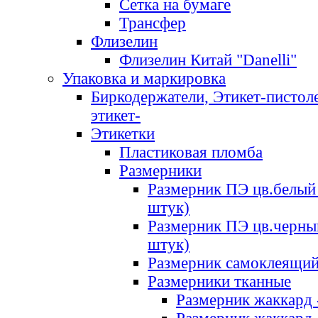
Сетка на бумаге
Трансфер
Флизелин
Флизелин Китай "Danelli"
Упаковка и маркировка
Биркодержатели, Этикет-пистоле
этикет-
Этикетки
Пластиковая пломба
Размерники
Размерник ПЭ цв.белый 
штук)
Размерник ПЭ цв.черны
штук)
Размерник самоклеящи
Размерники тканные
Размерник жаккард 