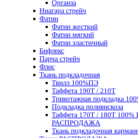
Органза
Ниагара стрейч
Фатин
Фатин жесткий
Фатин мягкий
Фатин элаcтичный
Бифлекс
Парча стрейч
Флис
Ткань подкладочная
Твилл 100%ПЭ
Таффета 190Т / 210Т
Трикотажная подкладка 10
Подкладка поливискоза
Таффета 170Т / 180Т 100%
РАСПРОДАЖА
Ткань подкладочная карман