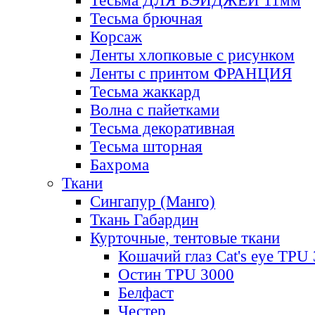
Тесьма ДЛЯ БЭЙДЖЕЙ 11мм
Тесьма брючная
Корсаж
Ленты хлопковые с рисунком
Ленты с принтом ФРАНЦИЯ
Тесьма жаккард
Волна с пайетками
Тесьма декоративная
Тесьма шторная
Бахрома
Ткани
Сингапур (Манго)
Ткань Габардин
Курточные, тентовые ткани
Кошачий глаз Cat's eye TPU
Остин TPU 3000
Белфаст
Честер