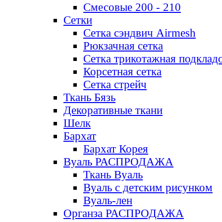
Смесовые 200 - 210
Сетки
Сетка сэндвич Airmesh
Рюкзачная сетка
Сетка трикотажная подклад
Корсетная сетка
Сетка стрейч
Ткань Бязь
Декоративные ткани
Шелк
Бархат
Бархат Корея
Вуаль РАСПРОДАЖА
Ткань Вуаль
Вуаль с детским рисунком
Вуаль-лен
Органза РАСПРОДАЖА