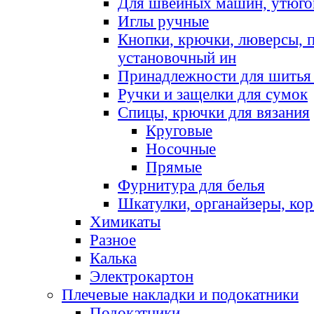
Для швейных машин, утюго
Иглы ручные
Кнопки, крючки, люверсы, 
установочный ин
Принадлежности для шитья 
Ручки и защелки для сумок
Спицы, крючки для вязания
Круговые
Носочные
Прямые
Фурнитура для белья
Шкатулки, органайзеры, кор
Химикаты
Разное
Калька
Электрокартон
Плечевые накладки и подокатники
Подокатники