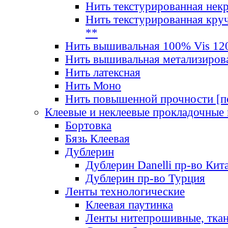
Нить текстурированная нек
Нить текстурированная круч
**
Нить вышивальная 100% Vis 120
Нить вышивальная метализиров
Нить латексная
Нить Моно
Нить повышенной прочности [под
Клеевые и неклеевые прокладочные
Бортовка
Бязь Клеевая
Дублерин
Дублерин Danelli пр-во Кит
Дублерин пр-во Турция
Ленты технологические
Клеевая паутинка
Ленты нитепрошивные, ткан