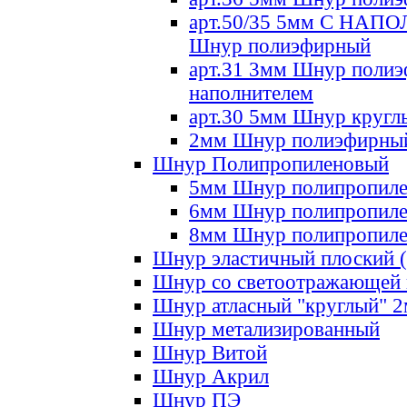
арт.50/35 5мм С НА
Шнур полиэфирный
арт.31 3мм Шнур полиэ
наполнителем
арт.30 5мм Шнур кругл
2мм Шнур полиэфирны
Шнур Полипропиленовый
5мм Шнур полипропил
6мм Шнур полипропил
8мм Шнур полипропил
Шнур эластичный плоский 
Шнур со светоотражающей
Шнур атласный "круглый" 
Шнур метализированный
Шнур Витой
Шнур Акрил
Шнур ПЭ