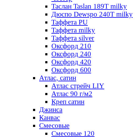
Таслан Taslan 189T milky
Дюспо Dewspo 240T milky
Таффета PU
Таффета milky
Таффета silver
Оксфорд 210
Оксфорд 240
Оксфорд 420
Оксфорд 600
Атлас, сатин
Атлас стрейч LIY
Атлас 90 г/м2
Креп сатин
Джинса
Канвас
Смесовые
Смесовые 120