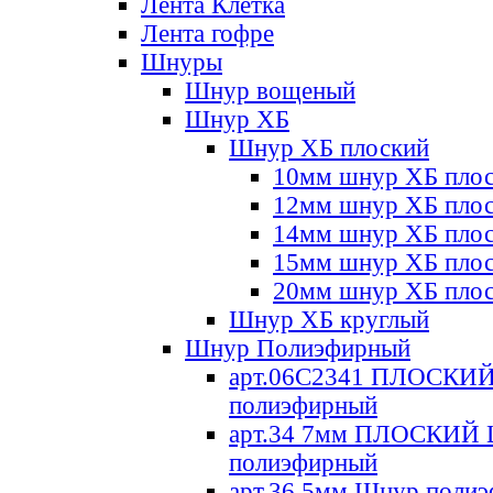
Лента Клетка
Лента гофре
Шнуры
Шнур вощеный
Шнур ХБ
Шнур ХБ плоский
10мм шнур ХБ пло
12мм шнур ХБ пло
14мм шнур ХБ пло
15мм шнур ХБ пло
20мм шнур ХБ пло
Шнур ХБ круглый
Шнур Полиэфирный
арт.06С2341 ПЛОСКИ
полиэфирный
арт.34 7мм ПЛОСКИЙ
полиэфирный
арт.36 5мм Шнур поли