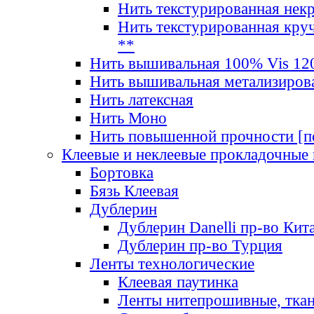
Нить текстурированная нек
Нить текстурированная круч
**
Нить вышивальная 100% Vis 120
Нить вышивальная метализиров
Нить латексная
Нить Моно
Нить повышенной прочности [под
Клеевые и неклеевые прокладочные
Бортовка
Бязь Клеевая
Дублерин
Дублерин Danelli пр-во Кит
Дублерин пр-во Турция
Ленты технологические
Клеевая паутинка
Ленты нитепрошивные, ткан