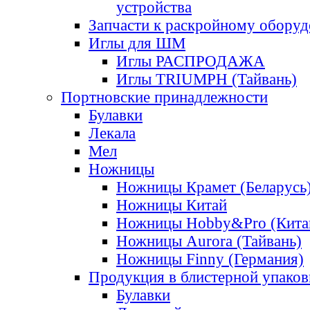
устройства
Запчасти к раскройному обору
Иглы для ШМ
Иглы РАСПРОДАЖА
Иглы TRIUMPH (Тайвань)
Портновские принадлежности
Булавки
Лекала
Мел
Ножницы
Ножницы Крамет (Беларусь
Ножницы Китай
Ножницы Hobby&Pro (Кита
Ножницы Aurora (Тайвань)
Ножницы Finny (Германия)
Продукция в блистерной упаков
Булавки