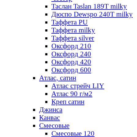
Таслан Taslan 189T milky
Дюспо Dewspo 240T milky
Таффета PU
Таффета milky
Таффета silver
Оксфорд 210
Оксфорд 240
Оксфорд 420
Оксфорд 600
Атлас, сатин
Атлас стрейч LIY
Атлас 90 г/м2
Креп сатин
Джинса
Канвас
Смесовые
Смесовые 120