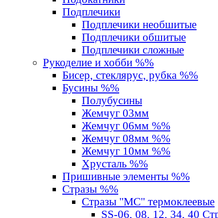
Подплечики
Подплечики необшитые
Подплечики обшитые
Подплечики сложные
Рукоделие и хобби %%
Бисер, стеклярус, рубка %%
Бусины %%
Полубусины
Жемчуг 03мм
Жемчуг 06мм %%
Жемчуг 08мм %%
Жемчуг 10мм %%
Хрусталь %%
Пришивные элементы %%
Стразы %%
Стразы "MС" термоклеевые
SS-06, 08, 12, 34, 40 С