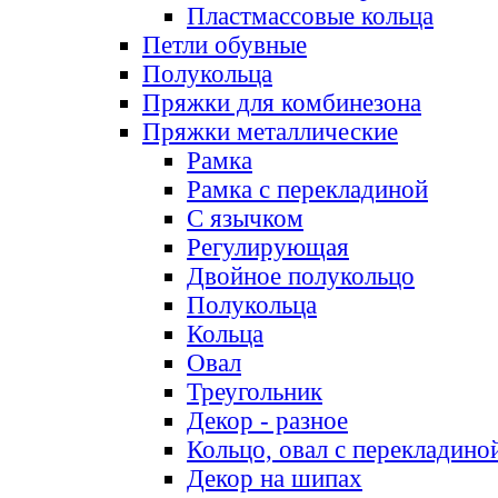
Пластмассовые кольца
Петли обувные
Полукольца
Пряжки для комбинезона
Пряжки металлические
Рамка
Рамка с перекладиной
С язычком
Регулирующая
Двойное полукольцо
Полукольца
Кольца
Овал
Треугольник
Декор - разное
Кольцо, овал с перекладино
Декор на шипах