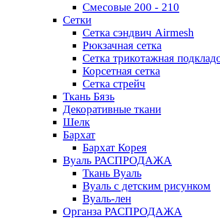
Смесовые 200 - 210
Сетки
Сетка сэндвич Airmesh
Рюкзачная сетка
Сетка трикотажная подклад
Корсетная сетка
Сетка стрейч
Ткань Бязь
Декоративные ткани
Шелк
Бархат
Бархат Корея
Вуаль РАСПРОДАЖА
Ткань Вуаль
Вуаль с детским рисунком
Вуаль-лен
Органза РАСПРОДАЖА