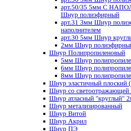
арт.50/35 5мм С НА
Шнур полиэфирный
арт.31 3мм Шнур полиэ
наполнителем
арт.30 5мм Шнур кругл
2мм Шнур полиэфирны
Шнур Полипропиленовый
5мм Шнур полипропил
6мм Шнур полипропил
8мм Шнур полипропил
Шнур эластичный плоский 
Шнур со светоотражающей
Шнур атласный "круглый" 
Шнур метализированный
Шнур Витой
Шнур Акрил
Шнур ПЭ