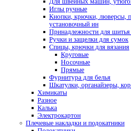
Для швейных машин, утюго
Иглы ручные
Кнопки, крючки, люверсы, 
установочный ин
Принадлежности для шитья 
Ручки и защелки для сумок
Спицы, крючки для вязания
Круговые
Носочные
Прямые
Фурнитура для белья
Шкатулки, органайзеры, кор
Химикаты
Разное
Калька
Электрокартон
Плечевые накладки и подокатники
Подокатники