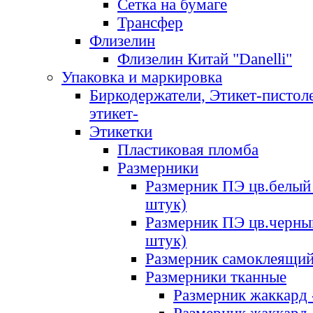
Сетка на бумаге
Трансфер
Флизелин
Флизелин Китай "Danelli"
Упаковка и маркировка
Биркодержатели, Этикет-пистоле
этикет-
Этикетки
Пластиковая пломба
Размерники
Размерник ПЭ цв.белый 
штук)
Размерник ПЭ цв.черны
штук)
Размерник самоклеящи
Размерники тканные
Размерник жаккард 