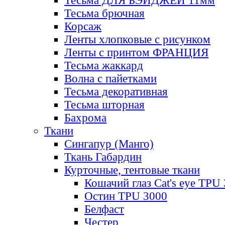
Тесьма ДЛЯ БЭЙДЖЕЙ 11мм
Тесьма брючная
Корсаж
Ленты хлопковые с рисунком
Ленты с принтом ФРАНЦИЯ
Тесьма жаккард
Волна с пайетками
Тесьма декоративная
Тесьма шторная
Бахрома
Ткани
Сингапур (Манго)
Ткань Габардин
Курточные, тентовые ткани
Кошачий глаз Cat's eye TPU
Остин TPU 3000
Белфаст
Честер