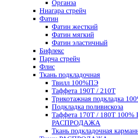
Органза
Ниагара стрейч
Фатин
Фатин жесткий
Фатин мягкий
Фатин элаcтичный
Бифлекс
Парча стрейч
Флис
Ткань подкладочная
Твилл 100%ПЭ
Таффета 190Т / 210Т
Трикотажная подкладка 10
Подкладка поливискоза
Таффета 170Т / 180Т 100%
РАСПРОДАЖА
Ткань подкладочная карман