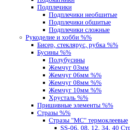
Подплечики
Подплечики необшитые
Подплечики обшитые
Подплечики сложные
Рукоделие и хобби %%
Бисер, стеклярус, рубка %%
Бусины %%
Полубусины
Жемчуг 03мм
Жемчуг 06мм %%
Жемчуг 08мм %%
Жемчуг 10мм %%
Хрусталь %%
Пришивные элементы %%
Стразы %%
Стразы "MС" термоклеевые
SS-06, 08, 12, 34, 40 С