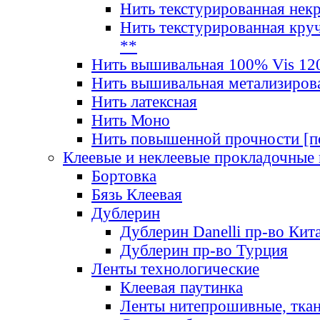
Нить текстурированная нек
Нить текстурированная круч
**
Нить вышивальная 100% Vis 120
Нить вышивальная метализиров
Нить латексная
Нить Моно
Нить повышенной прочности [под
Клеевые и неклеевые прокладочные
Бортовка
Бязь Клеевая
Дублерин
Дублерин Danelli пр-во Кит
Дублерин пр-во Турция
Ленты технологические
Клеевая паутинка
Ленты нитепрошивные, ткан