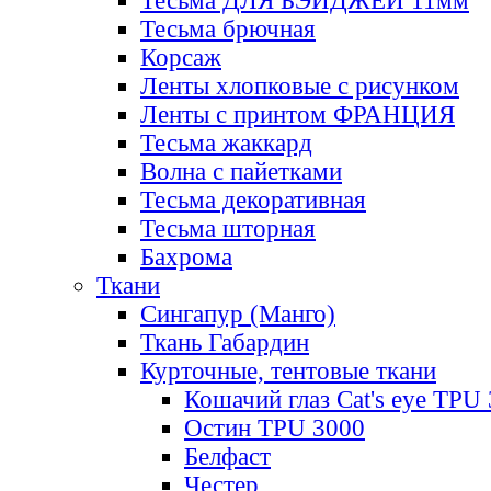
Тесьма ДЛЯ БЭЙДЖЕЙ 11мм
Тесьма брючная
Корсаж
Ленты хлопковые с рисунком
Ленты с принтом ФРАНЦИЯ
Тесьма жаккард
Волна с пайетками
Тесьма декоративная
Тесьма шторная
Бахрома
Ткани
Сингапур (Манго)
Ткань Габардин
Курточные, тентовые ткани
Кошачий глаз Cat's eye TPU
Остин TPU 3000
Белфаст
Честер