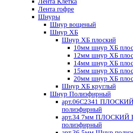
Лента Клетка
Лента гофре
Шнуры
Шнур вощеный
Шнур ХБ
Шнур ХБ плоский
10мм шнур ХБ пло
12мм шнур ХБ пло
14мм шнур ХБ пло
15мм шнур ХБ пло
20мм шнур ХБ пло
Шнур ХБ круглый
Шнур Полиэфирный
арт.06С2341 ПЛОСКИ
полиэфирный
арт.34 7мм ПЛОСКИЙ
полиэфирный
арт.36 5мм Шнур поли