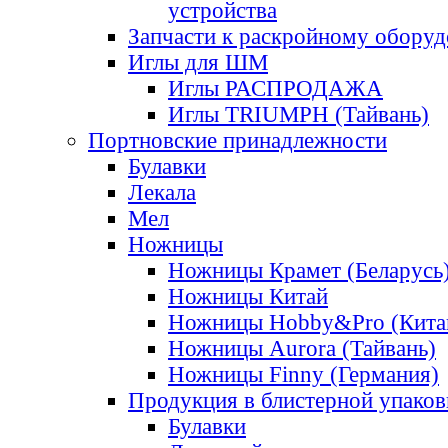
устройства
Запчасти к раскройному обору
Иглы для ШМ
Иглы РАСПРОДАЖА
Иглы TRIUMPH (Тайвань)
Портновские принадлежности
Булавки
Лекала
Мел
Ножницы
Ножницы Крамет (Беларусь
Ножницы Китай
Ножницы Hobby&Pro (Кита
Ножницы Aurora (Тайвань)
Ножницы Finny (Германия)
Продукция в блистерной упаков
Булавки