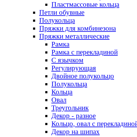
Пластмассовые кольца
Петли обувные
Полукольца
Пряжки для комбинезона
Пряжки металлические
Рамка
Рамка с перекладиной
С язычком
Регулирующая
Двойное полукольцо
Полукольца
Кольца
Овал
Треугольник
Декор - разное
Кольцо, овал с перекладино
Декор на шипах