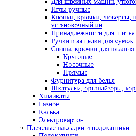
Для швейных машин, утюго
Иглы ручные
Кнопки, крючки, люверсы, 
установочный ин
Принадлежности для шитья 
Ручки и защелки для сумок
Спицы, крючки для вязания
Круговые
Носочные
Прямые
Фурнитура для белья
Шкатулки, органайзеры, кор
Химикаты
Разное
Калька
Электрокартон
Плечевые накладки и подокатники
Подокатники