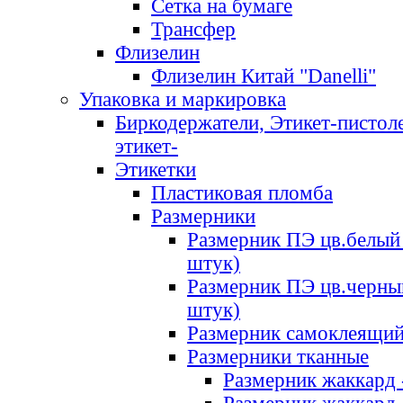
Сетка на бумаге
Трансфер
Флизелин
Флизелин Китай "Danelli"
Упаковка и маркировка
Биркодержатели, Этикет-пистоле
этикет-
Этикетки
Пластиковая пломба
Размерники
Размерник ПЭ цв.белый 
штук)
Размерник ПЭ цв.черны
штук)
Размерник самоклеящи
Размерники тканные
Размерник жаккард 