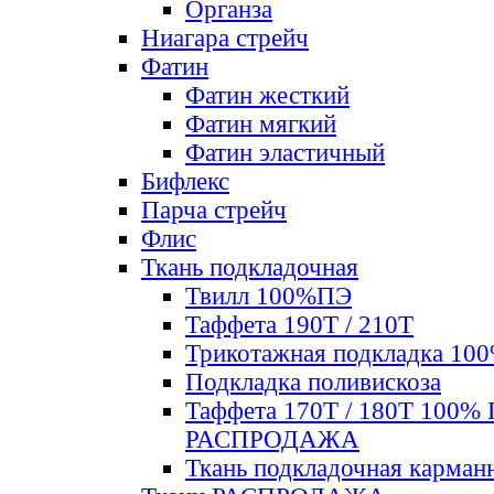
Органза
Ниагара стрейч
Фатин
Фатин жесткий
Фатин мягкий
Фатин элаcтичный
Бифлекс
Парча стрейч
Флис
Ткань подкладочная
Твилл 100%ПЭ
Таффета 190Т / 210Т
Трикотажная подкладка 10
Подкладка поливискоза
Таффета 170Т / 180Т 100%
РАСПРОДАЖА
Ткань подкладочная карман