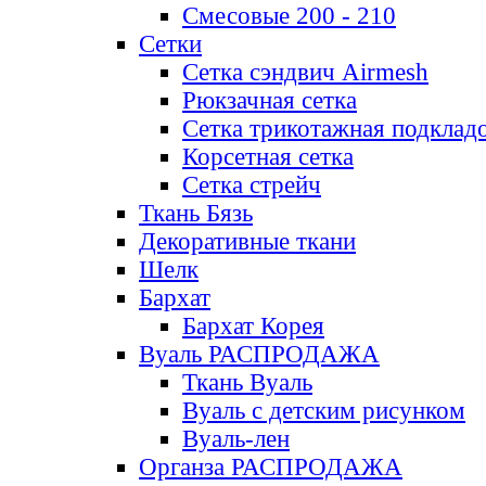
Смесовые 200 - 210
Сетки
Сетка сэндвич Airmesh
Рюкзачная сетка
Сетка трикотажная подклад
Корсетная сетка
Сетка стрейч
Ткань Бязь
Декоративные ткани
Шелк
Бархат
Бархат Корея
Вуаль РАСПРОДАЖА
Ткань Вуаль
Вуаль с детским рисунком
Вуаль-лен
Органза РАСПРОДАЖА