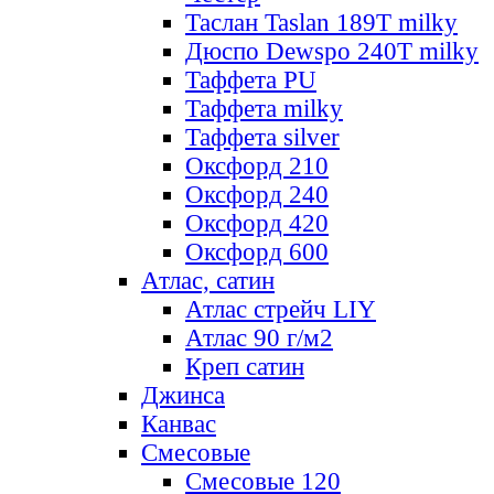
Таслан Taslan 189T milky
Дюспо Dewspo 240T milky
Таффета PU
Таффета milky
Таффета silver
Оксфорд 210
Оксфорд 240
Оксфорд 420
Оксфорд 600
Атлас, сатин
Атлас стрейч LIY
Атлас 90 г/м2
Креп сатин
Джинса
Канвас
Смесовые
Смесовые 120