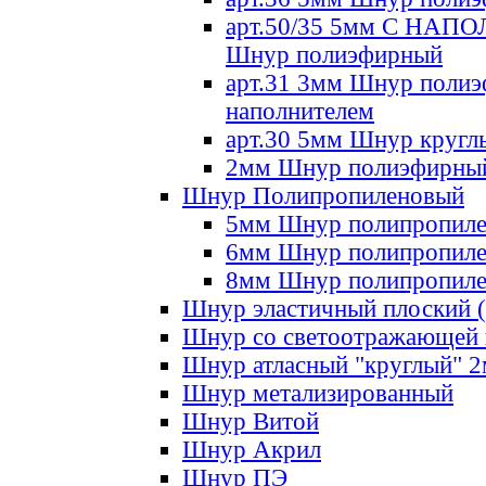
арт.50/35 5мм С НА
Шнур полиэфирный
арт.31 3мм Шнур полиэ
наполнителем
арт.30 5мм Шнур кругл
2мм Шнур полиэфирны
Шнур Полипропиленовый
5мм Шнур полипропил
6мм Шнур полипропил
8мм Шнур полипропил
Шнур эластичный плоский 
Шнур со светоотражающей
Шнур атласный "круглый" 
Шнур метализированный
Шнур Витой
Шнур Акрил
Шнур ПЭ