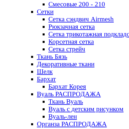
Смесовые 200 - 210
Сетки
Сетка сэндвич Airmesh
Рюкзачная сетка
Сетка трикотажная подклад
Корсетная сетка
Сетка стрейч
Ткань Бязь
Декоративные ткани
Шелк
Бархат
Бархат Корея
Вуаль РАСПРОДАЖА
Ткань Вуаль
Вуаль с детским рисунком
Вуаль-лен
Органза РАСПРОДАЖА