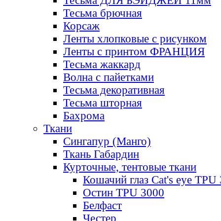
Тесьма ДЛЯ БЭЙДЖЕЙ 11мм
Тесьма брючная
Корсаж
Ленты хлопковые с рисунком
Ленты с принтом ФРАНЦИЯ
Тесьма жаккард
Волна с пайетками
Тесьма декоративная
Тесьма шторная
Бахрома
Ткани
Сингапур (Манго)
Ткань Габардин
Курточные, тентовые ткани
Кошачий глаз Cat's eye TPU
Остин TPU 3000
Белфаст
Честер