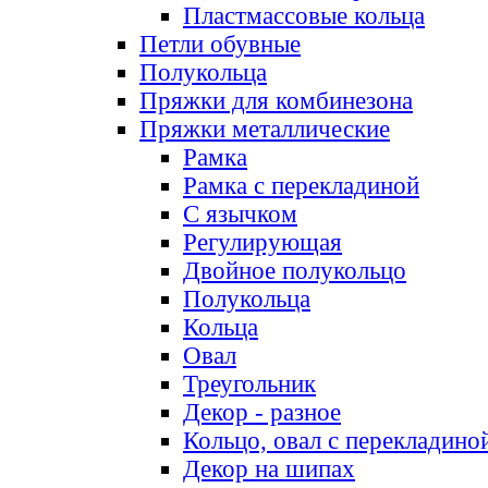
Пластмассовые кольца
Петли обувные
Полукольца
Пряжки для комбинезона
Пряжки металлические
Рамка
Рамка с перекладиной
С язычком
Регулирующая
Двойное полукольцо
Полукольца
Кольца
Овал
Треугольник
Декор - разное
Кольцо, овал с перекладино
Декор на шипах