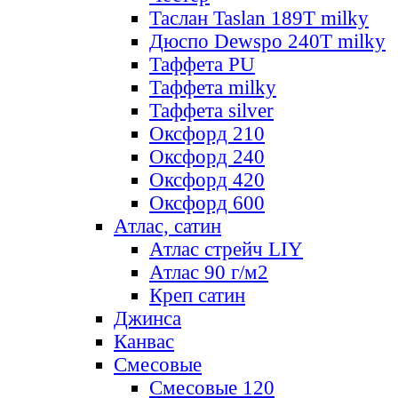
Таслан Taslan 189T milky
Дюспо Dewspo 240T milky
Таффета PU
Таффета milky
Таффета silver
Оксфорд 210
Оксфорд 240
Оксфорд 420
Оксфорд 600
Атлас, сатин
Атлас стрейч LIY
Атлас 90 г/м2
Креп сатин
Джинса
Канвас
Смесовые
Смесовые 120