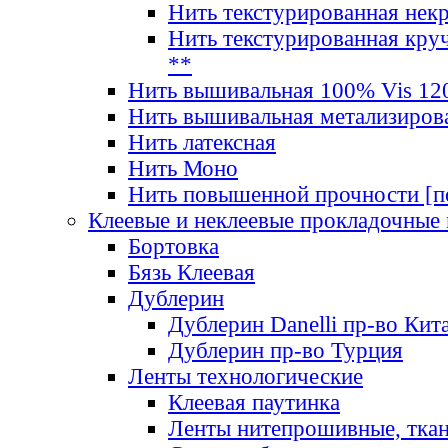
Нить текстурированная нек
Нить текстурированная круч
**
Нить вышивальная 100% Vis 120
Нить вышивальная метализиров
Нить латексная
Нить Моно
Нить повышенной прочности [под
Клеевые и неклеевые прокладочные
Бортовка
Бязь Клеевая
Дублерин
Дублерин Danelli пр-во Кит
Дублерин пр-во Турция
Ленты технологические
Клеевая паутинка
Ленты нитепрошивные, ткан