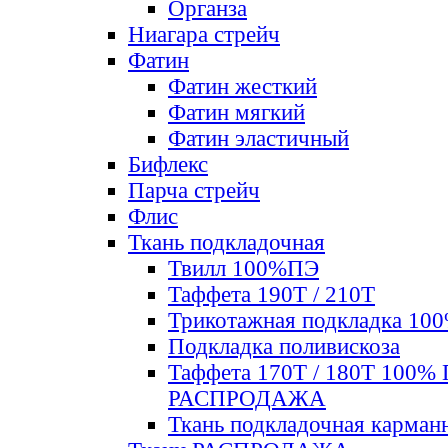
Органза
Ниагара стрейч
Фатин
Фатин жесткий
Фатин мягкий
Фатин элаcтичный
Бифлекс
Парча стрейч
Флис
Ткань подкладочная
Твилл 100%ПЭ
Таффета 190Т / 210Т
Трикотажная подкладка 10
Подкладка поливискоза
Таффета 170Т / 180Т 100%
РАСПРОДАЖА
Ткань подкладочная карман