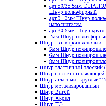
арт.50/35 5мм С НА
Шнур полиэфирный
арт.31 3мм Шнур полиэ
наполнителем
арт.30 5мм Шнур кругл
2мм Шнур полиэфирны
Шнур Полипропиленовый
5мм Шнур полипропил
6мм Шнур полипропил
8мм Шнур полипропил
Шнур эластичный плоский 
Шнур со светоотражающей
Шнур атласный "круглый" 
Шнур метализированный
Шнур Витой
Шнур Акрил
Шнур ПЭ