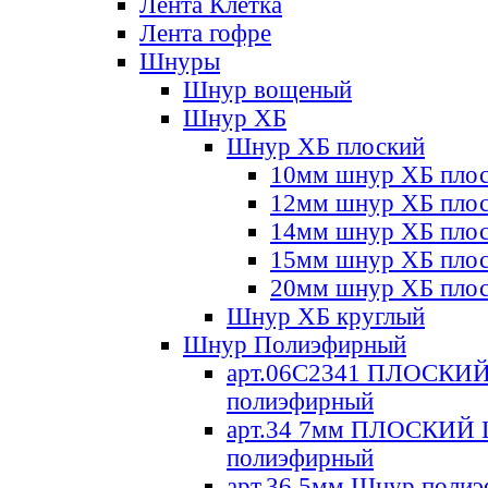
Лента Клетка
Лента гофре
Шнуры
Шнур вощеный
Шнур ХБ
Шнур ХБ плоский
10мм шнур ХБ пло
12мм шнур ХБ пло
14мм шнур ХБ пло
15мм шнур ХБ пло
20мм шнур ХБ пло
Шнур ХБ круглый
Шнур Полиэфирный
арт.06С2341 ПЛОСКИ
полиэфирный
арт.34 7мм ПЛОСКИЙ
полиэфирный
арт.36 5мм Шнур поли