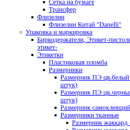
Сетка на бумаге
Трансфер
Флизелин
Флизелин Китай "Danelli"
Упаковка и маркировка
Биркодержатели, Этикет-пистоле
этикет-
Этикетки
Пластиковая пломба
Размерники
Размерник ПЭ цв.белый 
штук)
Размерник ПЭ цв.черны
штук)
Размерник самоклеящи
Размерники тканные
Размерник жаккард 