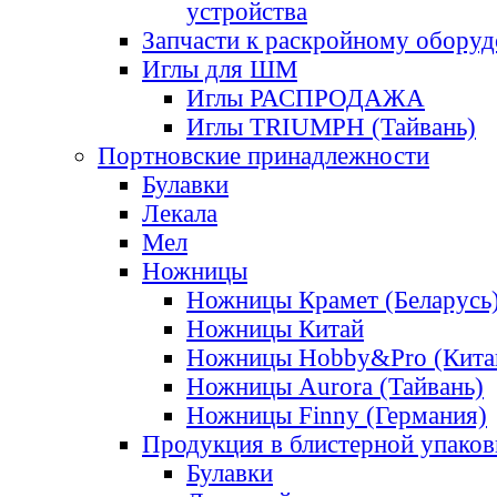
устройства
Запчасти к раскройному обору
Иглы для ШМ
Иглы РАСПРОДАЖА
Иглы TRIUMPH (Тайвань)
Портновские принадлежности
Булавки
Лекала
Мел
Ножницы
Ножницы Крамет (Беларусь
Ножницы Китай
Ножницы Hobby&Pro (Кита
Ножницы Aurora (Тайвань)
Ножницы Finny (Германия)
Продукция в блистерной упаков
Булавки