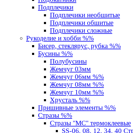
Подплечики
Подплечики необшитые
Подплечики обшитые
Подплечики сложные
Рукоделие и хобби %%
Бисер, стеклярус, рубка %%
Бусины %%
Полубусины
Жемчуг 03мм
Жемчуг 06мм %%
Жемчуг 08мм %%
Жемчуг 10мм %%
Хрусталь %%
Пришивные элементы %%
Стразы %%
Стразы "MС" термоклеевые
SS-06, 08, 12, 34, 40 С