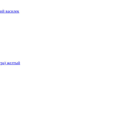
ий василек
тра) желтый